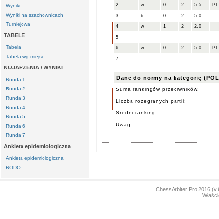
2
w
0
2
5.5
PL
Wyniki
Wyniki na szachownicach
3
b
0
2
5.0
Turniejowa
4
w
1
2
2.0
TABELE
5
Tabela
6
w
0
2
5.0
PL
Tabela wg miejsc
7
KOJARZENIA / WYNIKI
Dane do normy na kategorię (POL
Runda 1
Runda 2
Suma rankingów przeciwników:
Runda 3
Liczba rozegranych partii:
Runda 4
Średni ranking:
Runda 5
Uwagi:
Runda 6
Runda 7
Ankieta epidemiologiczna
Ankieta epidemiologiczna
RODO
ChessArbiter Pro 2016 (
Właści