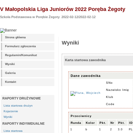
V Małopolskia Liga Juniorów 2022 Poręba Żegoty
Szkoła Podstawowa w Porębie Żegoty 2022-02-12/2022-02-12
Strona główna
Wyniki
Formularz zgłoszenia
Regulamin/Komunikat
Karta startowa zawodnika
Wyniki
Galeria
Dane zawodnika
Kontakt
SNo
Nazwisko Imię
Klub
RAPORTY DRUŻYNOWE
Code
Lista startowa drużyn
Kojarzenie
Przeciwnicy
Wyniki
Runda
Kolor
Pkt.
Nr
Pkt.
ID
RAPORTY INDYWIDUALNE
1
b
1
2
3.0
PL
Lista startowa