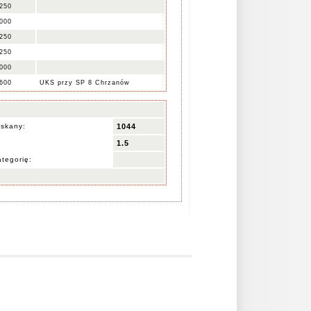
250
000
250
250
000
600
UKS przy SP 8 Chrzanów
yskany:
1044
1.5
tegorię: