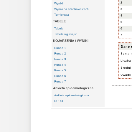
2
Wyniki
Wyniki na szachownicach
3
Turniejowa
4
TABELE
5
Tabela
6
Tabela wg miejsc
7
KOJARZENIA / WYNIKI
Dane 
Runda 1
Runda 2
Suma r
Runda 3
Liczba 
Runda 4
Średni
Runda 5
Uwagi:
Runda 6
Runda 7
Ankieta epidemiologiczna
Ankieta epidemiologiczna
RODO