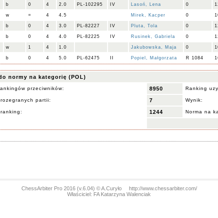
b
0
4
2.0
PL-102295
IV
Lasoń, Lena
0
1
w
=
4
4.5
Mirek, Kacper
0
1
b
0
4
3.0
PL-82227
IV
Pluta, Tola
0
1
b
0
4
4.0
PL-82225
IV
Rusinek, Gabriela
0
1
w
1
4
1.0
Jakubowska, Maja
0
1
b
0
4
5.0
PL-62475
II
Popiel, Małgorzata
R 1084
1
do normy na kategorię (POL)
ankingów przeciwników:
8950
Ranking uz
rozegranych partii:
7
Wynik:
 ranking:
1244
Norma na ka
ChessArbiter Pro 2016 (v.6.04) © A.Curyło
http://www.chessarbiter.com/
Właściciel: FA Katarzyna Walenciak