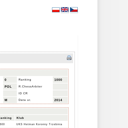
0
Ranking
1000
POL
R.ChessArbiter
ID CR
M
Data ur.
2014
Ranking
Klub
600
UKS Hetman Koronny Trzebinia