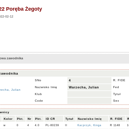
22 Poręba Żegoty
22-02-12
rtowa zawodnika
zawodnika
SNo
4
R. FIDE
Nazwisko Imię
Warzecha, Julian
Fed
Klub
Tytuł
Code
Sex
iwnicy
Kolor
Pkt.
Nr
Pkt.
ID CR
Tytuł
Nazwisko Imię
R. FIDE
w
0
4
4.0
PL-80239
II
Kacprzyk, Kinga
R 1148
1