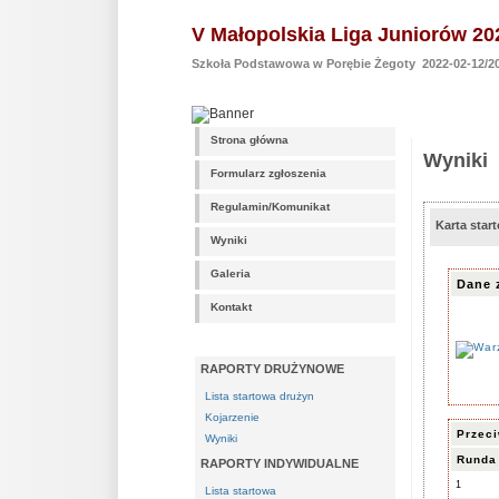
V Małopolskia Liga Juniorów 20
Szkoła Podstawowa w Porębie Żegoty 2022-02-12/20
Strona główna
Wyniki
Formularz zgłoszenia
Regulamin/Komunikat
Karta sta
Wyniki
Galeria
Dane 
Kontakt
RAPORTY DRUŻYNOWE
Lista startowa drużyn
Kojarzenie
Przec
Wyniki
Runda
RAPORTY INDYWIDUALNE
1
Lista startowa