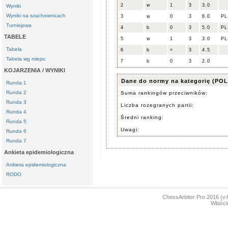
2
w
1
3
3.0
Wyniki
Wyniki na szachownicach
3
w
0
3
6.0
PL
Turniejowa
4
b
0
3
5.0
PL
TABELE
5
w
1
3
3.0
PL
Tabela
6
b
=
3
4.5
Tabela wg miejsc
7
b
0
3
2.0
KOJARZENIA / WYNIKI
Dane do normy na kategorię (POL
Runda 1
Runda 2
Suma rankingów przeciwników:
Runda 3
Liczba rozegranych partii:
Runda 4
Średni ranking:
Runda 5
Uwagi:
Runda 6
Runda 7
Ankieta epidemiologiczna
Ankieta epidemiologiczna
RODO
ChessArbiter Pro 2016 (
Właści