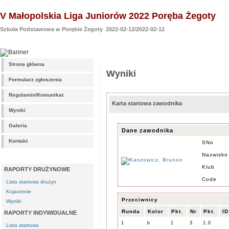
V Małopolskia Liga Juniorów 2022 Poręba Żegoty
Szkoła Podstawowa w Porębie Żegoty 2022-02-12/2022-02-12
Strona główna
Wyniki
Formularz zgłoszenia
Regulamin/Komunikat
Karta startowa zawodnika
Wyniki
Galeria
Dane zawodnika
Kontakt
SNo
Nazwisko
Klub
RAPORTY DRUŻYNOWE
Code
Lista startowa drużyn
Kojarzenie
Przeciwnicy
Wyniki
Runda
Kolor
Pkt.
Nr
Pkt.
ID
RAPORTY INDYWIDUALNE
1
b
1
3
1.0
Lista startowa