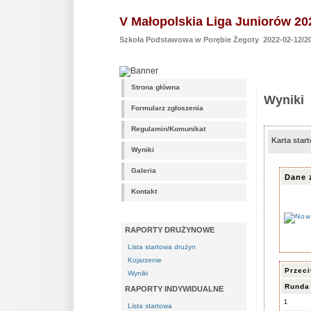
V Małopolskia Liga Juniorów 20
Szkoła Podstawowa w Porębie Żegoty 2022-02-12/20
Strona główna
Wyniki
Formularz zgłoszenia
Regulamin/Komunikat
Karta sta
Wyniki
Galeria
Dane 
Kontakt
RAPORTY DRUŻYNOWE
Lista startowa drużyn
Kojarzenie
Przec
Wyniki
Runda
RAPORTY INDYWIDUALNE
1
Lista startowa