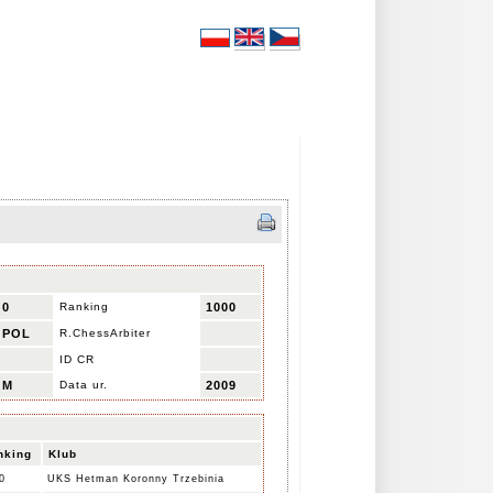
0
Ranking
1000
POL
R.ChessArbiter
ID CR
M
Data ur.
2009
nking
Klub
0
UKS Hetman Koronny Trzebinia