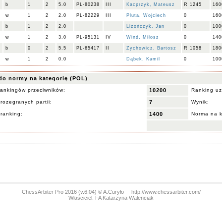
b
1
2
5.0
PL-80238
III
Kacprzyk, Mateusz
R 1245
160
w
1
2
2.0
PL-82229
III
Pluta, Wojciech
0
160
b
1
2
2.0
Lizończyk, Jan
0
100
w
1
2
3.0
PL-95131
IV
Wind, Miłosz
0
140
b
0
2
5.5
PL-65417
II
Zychowicz, Bartosz
R 1058
180
w
1
2
0.0
Dąbek, Kamil
0
100
do normy na kategorię (POL)
ankingów przeciwników:
10200
Ranking uz
rozegranych partii:
7
Wynik:
 ranking:
1400
Norma na k
ChessArbiter Pro 2016 (v.6.04) © A.Curyło
http://www.chessarbiter.com/
Właściciel: FA Katarzyna Walenciak