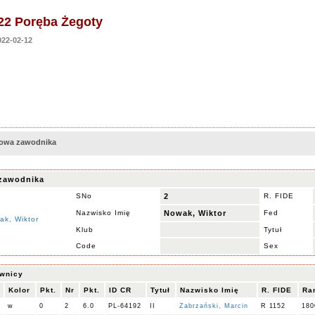
22 Poręba Żegoty
22-02-12
rtowa zawodnika
zawodnika
SNo
2
R. FIDE
Nazwisko Imię
Nowak, Wiktor
Fed
Klub
Tytuł
Code
Sex
iwnicy
Kolor
Pkt.
Nr
Pkt.
ID CR
Tytuł
Nazwisko Imię
R. FIDE
Ra
w
0
2
6.0
PL-64192
II
Zabrzański, Marcin
R 1152
180