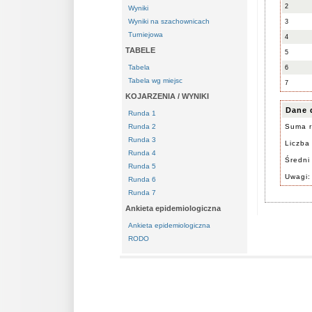
2
Wyniki
Wyniki na szachownicach
3
Turniejowa
4
TABELE
5
Tabela
6
Tabela wg miejsc
7
KOJARZENIA / WYNIKI
Dane 
Runda 1
Runda 2
Suma r
Runda 3
Liczba 
Runda 4
Średni
Runda 5
Uwagi:
Runda 6
Runda 7
Ankieta epidemiologiczna
Ankieta epidemiologiczna
RODO