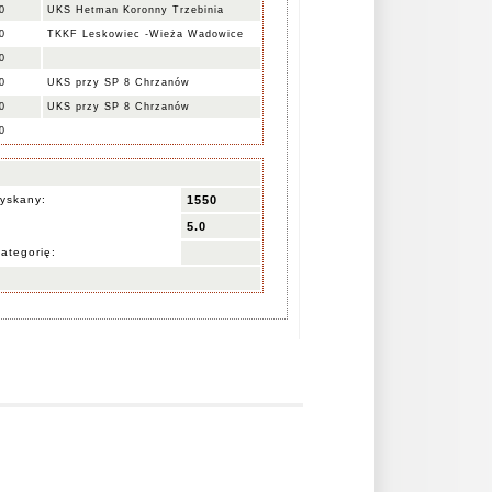
0
UKS Hetman Koronny Trzebinia
0
TKKF Leskowiec -Wieża Wadowice
0
0
UKS przy SP 8 Chrzanów
0
UKS przy SP 8 Chrzanów
0
yskany:
1550
5.0
ategorię: