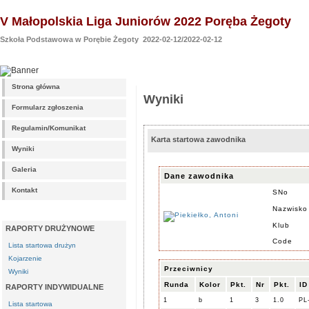
V Małopolskia Liga Juniorów 2022 Poręba Żegoty
Szkoła Podstawowa w Porębie Żegoty 2022-02-12/2022-02-12
Strona główna
Wyniki
Formularz zgłoszenia
Regulamin/Komunikat
Karta startowa zawodnika
Wyniki
Galeria
Dane zawodnika
Kontakt
SNo
Nazwisko
Klub
RAPORTY DRUŻYNOWE
Code
Lista startowa drużyn
Kojarzenie
Przeciwnicy
Wyniki
Runda
Kolor
Pkt.
Nr
Pkt.
ID
RAPORTY INDYWIDUALNE
1
b
1
3
1.0
PL
Lista startowa