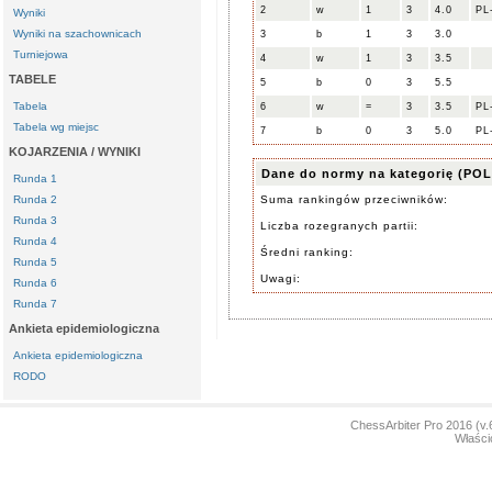
2
w
1
3
4.0
PL
Wyniki
Wyniki na szachownicach
3
b
1
3
3.0
Turniejowa
4
w
1
3
3.5
TABELE
5
b
0
3
5.5
Tabela
6
w
=
3
3.5
PL
Tabela wg miejsc
7
b
0
3
5.0
PL
KOJARZENIA / WYNIKI
Dane do normy na kategorię (POL
Runda 1
Runda 2
Suma rankingów przeciwników:
Runda 3
Liczba rozegranych partii:
Runda 4
Średni ranking:
Runda 5
Uwagi:
Runda 6
Runda 7
Ankieta epidemiologiczna
Ankieta epidemiologiczna
RODO
ChessArbiter Pro 2016 (
Właści