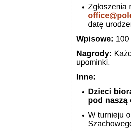
Zgłoszenia 
office@pol
datę urodze
Wpisowe:
100 
Nagrody:
Każd
upominki.
Inne:
Dzieci bior
pod naszą 
W turnieju 
Szachowego.