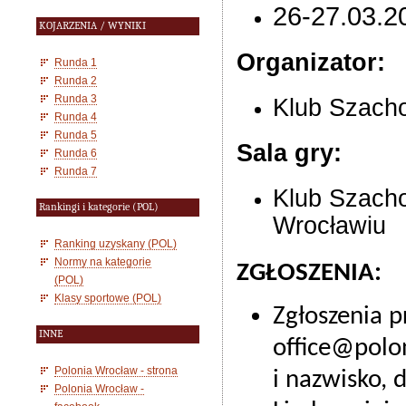
26-27.03.2
KOJARZENIA / WYNIKI
Organizator:
Runda 1
Runda 2
Runda 3
Klub Szacho
Runda 4
Runda 5
Sala gry:
Runda 6
Runda 7
Klub Szacho
Rankingi i kategorie (POL)
Wrocławiu
Ranking uzyskany (POL)
Normy na kategorie
ZGŁOSZENIA:
(POL)
Klasy sportowe (POL)
Zgłoszenia p
INNE
office@polon
Polonia Wrocław - strona
i nazwisko, 
Polonia Wrocław -