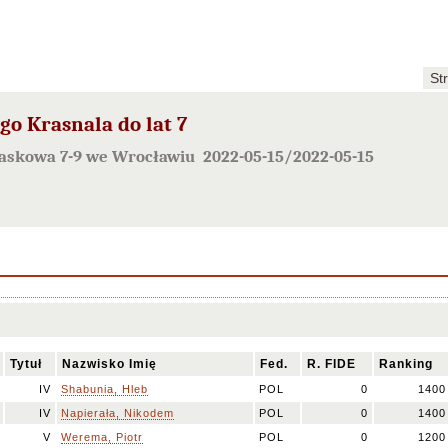
St
o Krasnala do lat 7
Piaskowa 7-9 we Wrocławiu 2022-05-15/2022-05-15
Tytuł
Nazwisko Imię
Fed.
R. FIDE
Ranking
IV
Shabunia, Hleb
POL
0
1400
IV
Napierała, Nikodem
POL
0
1400
V
Werema, Piotr
POL
0
1200