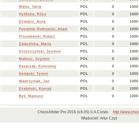
Walus, Ilaria
POL
0
1000
Hylińska, Róża
POL
0
1000
Dziedzic, Anna
POL
0
1000
Pustelnik-Rutkowski, Adam
POL
0
1000
Procelewski, Robert
POL
0
1000
Zalasińska, Marta
POL
0
1000
Gruszczyński, Szymon
POL
0
1000
Matłosz, Szymon
POL
0
1000
Kasprzak, Konstanty
POL
0
1000
Kempski, Tymon
POL
0
1000
Wawrzyniak, Jan
POL
0
1000
Grabiński, Konrad
POL
0
1000
Byś, Mateusz
POL
0
1000
ChessArbiter Pro 2016 (v.6.05) © A.Curyło
http://www.ches
Właściciel: Artur Czyż