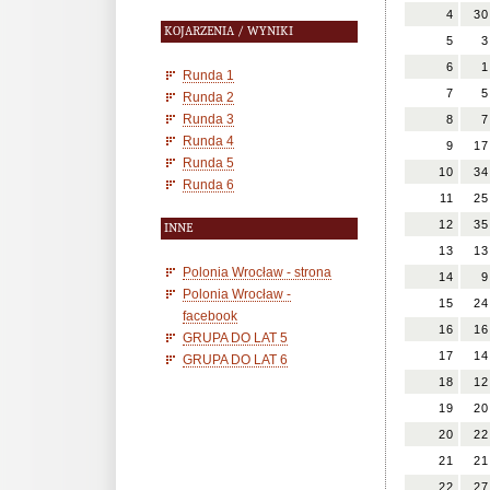
4
30
KOJARZENIA / WYNIKI
5
3
6
1
Runda 1
7
5
Runda 2
Runda 3
8
7
Runda 4
9
17
Runda 5
10
34
Runda 6
11
25
12
35
INNE
13
13
Polonia Wrocław - strona
14
9
Polonia Wrocław -
15
24
facebook
16
16
GRUPA DO LAT 5
17
14
GRUPA DO LAT 6
18
12
19
20
20
22
21
21
22
27