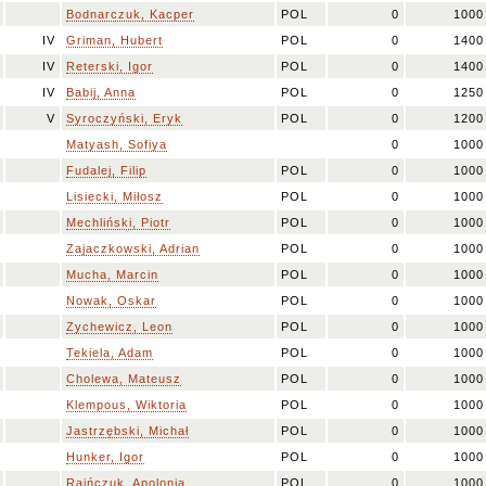
Bodnarczuk, Kacper
POL
0
1000
IV
Griman, Hubert
POL
0
1400
IV
Reterski, Igor
POL
0
1400
IV
Babij, Anna
POL
0
1250
V
Syroczyński, Eryk
POL
0
1200
Matyash, Sofiya
0
1000
Fudalej, Filip
POL
0
1000
Lisiecki, Miłosz
POL
0
1000
Mechliński, Piotr
POL
0
1000
Zajaczkowski, Adrian
POL
0
1000
Mucha, Marcin
POL
0
1000
Nowak, Oskar
POL
0
1000
Zychewicz, Leon
POL
0
1000
Tekiela, Adam
POL
0
1000
Cholewa, Mateusz
POL
0
1000
Klempous, Wiktoria
POL
0
1000
Jastrzębski, Michał
POL
0
1000
Hunker, Igor
POL
0
1000
Raińczuk, Apolonia
POL
0
1000