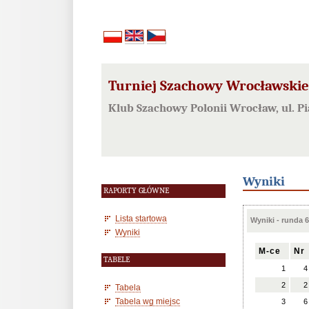
Turniej Szachowy Wrocławskieg
Klub Szachowy Polonii Wrocław, ul. 
Wyniki
RAPORTY GŁÓWNE
Lista startowa
Wyniki - runda 6
Wyniki
M-ce
Nr
TABELE
1
4
2
2
Tabela
Tabela wg miejsc
3
6