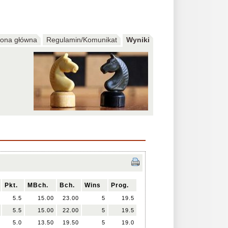
rona główna
Regulamin/Komunikat
Wyniki
Pkt.
MBch.
Bch.
Wins
Prog.
5.5
15.00
23.00
5
19.5
5.5
15.00
22.00
5
19.5
5.0
13.50
19.50
5
19.0