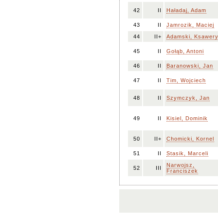
42
II
Haładaj, Adam
43
II
Jamrozik, Maciej
44
II+
Adamski, Ksawer
45
II
Gołąb, Antoni
46
II
Baranowski, Jan
47
II
Tim, Wojciech
48
II
Szymczyk, Jan
49
II
Kisiel, Dominik
50
II+
Chomicki, Kornel
51
II
Stasik, Marceli
Narwojsz,
52
III
Franciszek