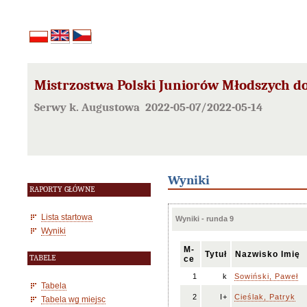
Mistrzostwa Polski Juniorów Młodszych do
Serwy k. Augustowa 2022-05-07/2022-05-14
Wyniki
RAPORTY GŁÓWNE
Lista startowa
Wyniki - runda 9
Wyniki
M-
Tytuł
Nazwisko Imię
TABELE
ce
1
k
Sowiński, Paweł
Tabela
2
I+
Cieślak, Patryk
Tabela wg miejsc