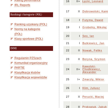
Rating performance
16
II+
Łęcki, Leonard
IRL Reports
17
II
Dobrowolski, Kami
Rankingi i kategorie (POL)
18
I
Futyma, Dawid
Ranking uzyskany (POL)
19
I
Grobelny, Mikołaj
Normy na kategorie
(POL)
20
I
Seo, Ian
Klasy sportowe (POL)
21
I
Butkiewicz, Jan
INNE
22
II
Nowak, Feliks
Regulamin PZSzach
23
II
Boryna, Szymon
Komunikat organizacyjny
Kawulski-
PARTIE
24
II+
Chodkiewicz,
Alexander
Klasyfikacja klubów
Klasyfikacja województw
25
I+
Zmarzły, Wiktor
26
I
Klim, Juliusz
27
II
Perucki, Maciej
28
II
Prokopiuk, Jakub