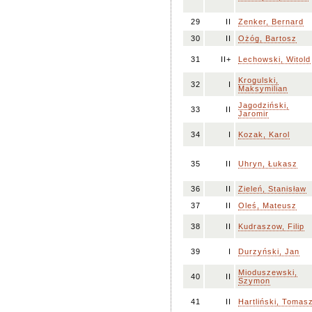
29
II
Zenker, Bernard
30
II
Ożóg, Bartosz
31
II+
Lechowski, Witold
Krogulski,
32
I
Maksymilian
Jagodziński,
33
II
Jaromir
34
I
Kozak, Karol
35
II
Uhryn, Łukasz
36
II
Zieleń, Stanisław
37
II
Oleś, Mateusz
38
II
Kudraszow, Filip
39
I
Durzyński, Jan
Mioduszewski,
40
II
Szymon
41
II
Hartliński, Tomas