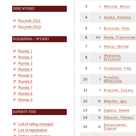
3
I
Witczak, Borys
INNE WYNIKI
4
I
Suska, Szymon
Rocznik 2011
Rocznik 2010
5
I
Brzezina, Piotr
6
II+
Kania, Franciszek
KOJARZENIA / WYNIKI
7
I
Niesyt, Michał
Runda 1
Wojtacha,
Runda 2
8
I
Krzysztof
Runda 3
9
I
Ochędzan, Filip
Runda 4
Runda 5
Pyciński,
10
I
Władysław
Runda 6
Runda 7
11
I
Kraczek, Cezary
Runda 8
Runda 9
12
II
Majcher, Igor
13
II
Ogłaza, Dawid
RAPORTY FIDE
14
II
Obrycki, Tomasz
List of rating changes
Karaszewski,
15
II
Gabriel
List of registration