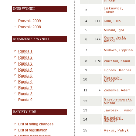
Hubert
Liśkiewicz,
INNE WYNIKI
3
I
Jakub
Rocznik 2009
4
I++
Klim, Filip
Rocznik 2008
5
I
Musiał, Igor
Komendecki,
KOJARZENIA / WYNIKI
6
I++
Antoni
7
I
Mulawa, Cyprian
Runda 1
Runda 2
8
FM
Warchoł, Kamil
Runda 3
Runda 4
9
I
Ugorek, Kacper
Runda 5
Murawski,
10
I
Miłosz
Runda 6
Runda 7
11
I+
Zielonka, Adam
Runda 8
Grzebieniowski,
Runda 9
12
I
Michał
13
I
Jaworski, Tymon
RAPORTY FIDE
Bartodziej,
14
I
Bartosz
List of rating changes
List of registration
15
I
Rekuć, Patryk