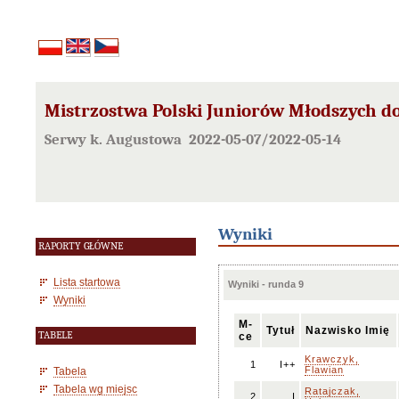
Mistrzostwa Polski Juniorów Młodszych do
Serwy k. Augustowa 2022-05-07/2022-05-14
Wyniki
RAPORTY GŁÓWNE
Lista startowa
Wyniki - runda 9
Wyniki
M-
Tytuł
Nazwisko Imię
TABELE
ce
Krawczyk,
1
I++
Flawian
Tabela
Tabela wg miejsc
Ratajczak,
2
I