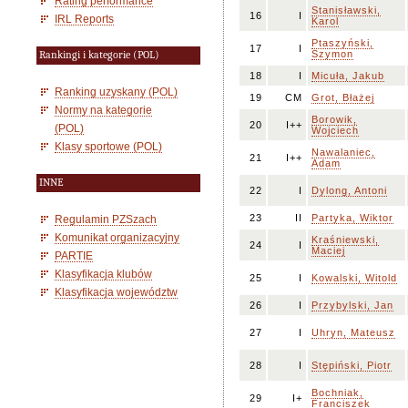
Rating performance
Stanisławski,
16
I
IRL Reports
Karol
Ptaszyński,
17
I
Szymon
Rankingi i kategorie (POL)
18
I
Micuła, Jakub
Ranking uzyskany (POL)
19
CM
Grot, Błażej
Normy na kategorie
Borowik,
20
I++
(POL)
Wojciech
Klasy sportowe (POL)
Nawalaniec,
21
I++
Adam
INNE
22
I
Dylong, Antoni
23
II
Partyka, Wiktor
Regulamin PZSzach
Komunikat organizacyjny
Kraśniewski,
24
I
Maciej
PARTIE
Klasyfikacja klubów
25
I
Kowalski, Witold
Klasyfikacja województw
26
I
Przybylski, Jan
27
I
Uhryn, Mateusz
28
I
Stępiński, Piotr
Bochniak,
29
I+
Franciszek