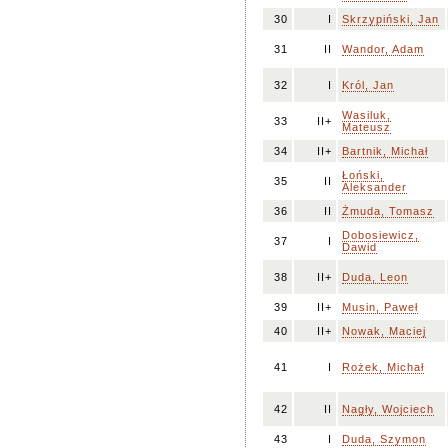
30
I
Skrzypiński, Jan
31
II
Wandor, Adam
32
I
Król, Jan
Wasiluk,
33
II+
Mateusz
34
II+
Bartnik, Michał
Łoński,
35
II
Aleksander
36
II
Żmuda, Tomasz
Dobosiewicz,
37
I
Dawid
38
II+
Duda, Leon
39
II+
Musin, Paweł
40
II+
Nowak, Maciej
41
I
Rożek, Michał
42
II
Nagły, Wojciech
43
I
Duda, Szymon