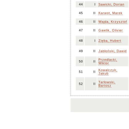
44
I
Sawicki, Dorian
45
II
Karwot, Marek
46
II
Wajda, Krzysztof
47
II
Gawlik, Olivier
48
I
Zięba, Hubert
49
II
Jabłoński, Dawid
Przedlacki,
50
II
Wiktor
Kowalczyk,
51
II
Jakub
Tarłowski,
52
II
Bartosz