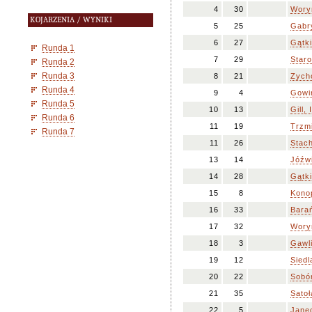
4
30
Wory
KOJARZENIA / WYNIKI
5
25
Gabr
6
27
Gątki
Runda 1
7
29
Staro
Runda 2
Runda 3
8
21
Zych
Runda 4
9
4
Gowin
Runda 5
10
13
Gill, 
Runda 6
11
19
Trzm
Runda 7
11
26
Stac
13
14
Jóźw
14
28
Gątki
15
8
Kono
16
33
Barań
17
32
Wory
18
3
Gawl
19
12
Siedl
20
22
Sobó
21
35
Sato
22
5
Jane