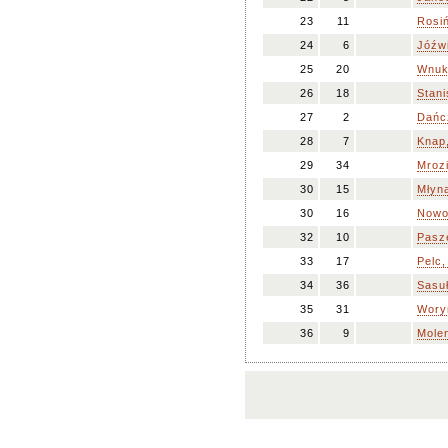
23
11
Rosiń
24
6
Jóźwi
25
20
Wnuk
26
18
Stani
27
2
Dańc
28
7
Knap
29
34
Mrozi
30
15
Młyn
30
16
Nowo
32
10
Pasz
33
17
Pelc
34
36
Sasuł
35
31
Wory
36
9
Mole