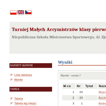
Turniej Małych Arcymistrzów klasy pierw
Niepubliczna Szkoła Mistrzostwa Sportowego, Al. Z
Wyniki
RAPORTY GŁÓWNE
Lista startowa
Wyniki - runda 7
Wyniki
M-ce
Nr
Tytuł
Nazw
TABELE
1
24
Wojc
2
23
Buch
Tabela
Tabela wg miejsc
3
1
Bedna