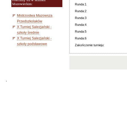
Polecamy też w Mińsku
Mazowieckim:
Runda:1
Runda:2
Mistrzostwa Mazowsza
Runda:3
Przedszkolaków
Runda:4
X Turniej Salezjański -
Runda:5
szkoły średnie
X Turniej Salezjański -
Runda:6
szkoły podstawowe
Zakończenie turnieju:
'