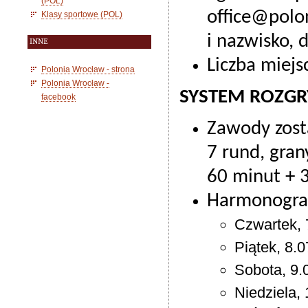
(POL)
office@polon
Klasy sportowe (POL)
i nazwisko, 
INNE
Liczba miejs
Polonia Wrocław - strona
Polonia Wrocław -
SYSTEM ROZG
facebook
Zawody zost
7 rund, gra
60 minut + 
Harmonogra
Czwartek, 
Piątek, 8.0
Sobota, 9.0
Niedziela, 