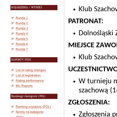
Klub Szachow
KOJARZENIA / WYNIKI
Runda 1
PATRONAT:
Runda 2
Runda 3
Dolnośląski
Runda 4
Runda 5
MIEJSCE ZAW
Runda 6
Runda 7
Klub Szacho
RAPORTY FIDE
UCZESTNICTWO
List of rating changes
List of registration
W turnieju 
Rating performance
IRL Reports
szachową (1
Rankingi i kategorie (POL)
ZGŁOSZENIA:
Ranking uzyskany (POL)
Normy na kategorie
Zgłoszenia p