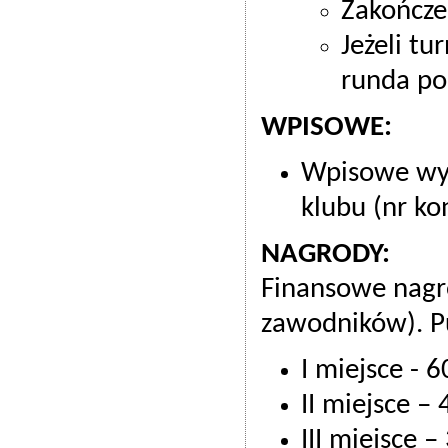
Zakończe
Jeżeli tu
runda po
WPISOWE:
Wpisowe wy
klubu (nr ko
NAGRODY:
Finansowe nagr
zawodników). Pu
I miejsce - 6
II miejsce – 
III miejsce –