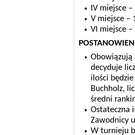
IV miejsce –
V miejsce – 
VI miejsce –
POSTANOWIEN
Obowiązują a
decyduje li
ilości będzi
Buchholz, li
średni ranki
Ostateczna i
Zawodnicy ub
W turnieju b