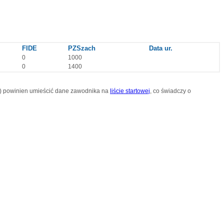
FIDE
PZSzach
Data ur.
0
1000
0
1400
or) powinien umieścić dane zawodnika na
liście startowej
, co świadczy o