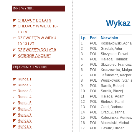
INNE WYNIKI
CHŁOPCY DO LAT 9
CHŁOPCY W WIEKU 10-
13 LAT
DZIEWCZĘTA W WIEKU
10-13 LAT
DZIEWCZĘTA DO LAT 9
KATEGORIA KOBIET
KOJARZENIA / WYNIKI
Runda 1
Runda 2
Runda 3
Runda 4
Runda 5
Runda 6
Runda 7
Runda 8
Runda 9