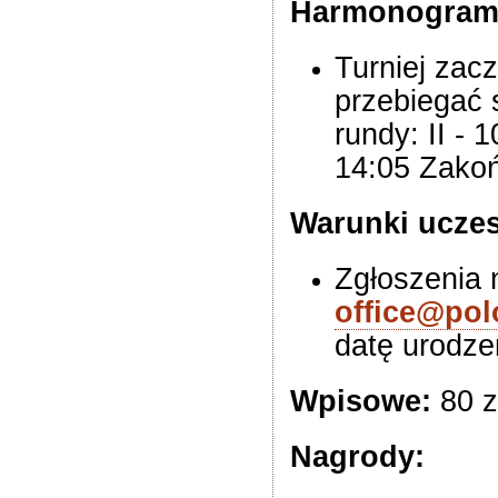
Harmonogram
Turniej zacz
przebiegać 
rundy: II - 1
14:05 Zakoń
Warunki uczes
Zgłoszenia 
office@pol
datę urodze
Wpisowe:
80 z
Nagrody: