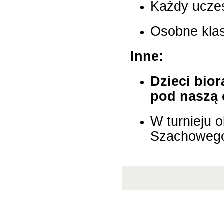
Każdy uczes
Osobne klasy
Inne:
Dzieci bior
pod naszą 
W turnieju 
Szachowego.