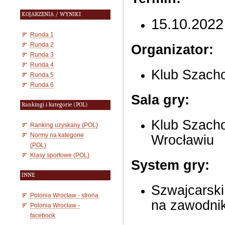
KOJARZENIA / WYNIKI
15.10.2022
Runda 1
Runda 2
Organizator:
Runda 3
Runda 4
Klub Szacho
Runda 5
Runda 6
Sala gry:
Rankingi i kategorie (POL)
Klub Szacho
Ranking uzyskany (POL)
Normy na kategorie
Wrocławiu
(POL)
Klasy sportowe (POL)
System gry:
INNE
Szwajcarski
Polonia Wrocław - strona
na zawodni
Polonia Wrocław -
facebook