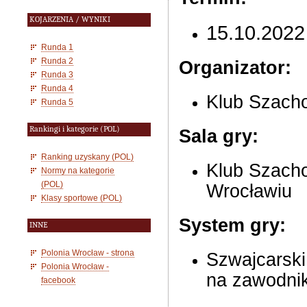
KOJARZENIA / WYNIKI
15.10.2022
Runda 1
Runda 2
Organizator:
Runda 3
Runda 4
Klub Szacho
Runda 5
Rankingi i kategorie (POL)
Sala gry:
Ranking uzyskany (POL)
Klub Szacho
Normy na kategorie
(POL)
Wrocławiu
Klasy sportowe (POL)
System gry:
INNE
Polonia Wrocław - strona
Szwajcarski
Polonia Wrocław -
na zawodni
facebook