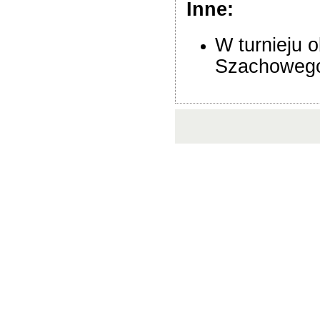
Inne:
W turnieju 
Szachowego.