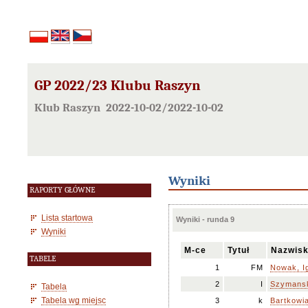
GP 2022/23 Klubu Raszyn
Klub Raszyn 2022-10-02/2022-10-02
Wyniki
RAPORTY GŁÓWNE
Lista startowa
Wyniki - runda 9
Wyniki
M-ce
Tytuł
Nazwisk
TABELE
1
FM
Nowak, I
2
I
Szymansk
Tabela
Tabela wg miejsc
3
k
Bartkowi