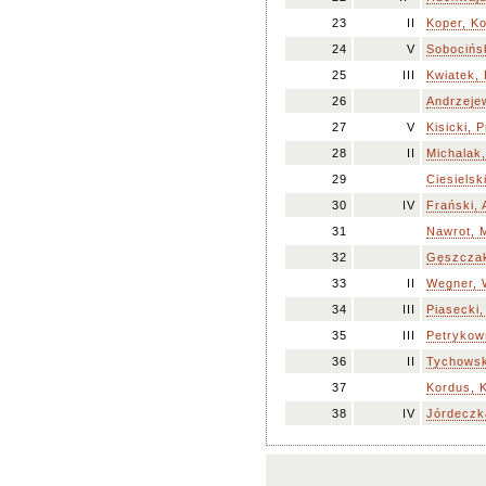
23
II
Koper, K
24
V
Sobocińs
25
III
Kwiatek,
26
Andrzeje
27
V
Kisicki, 
28
II
Michalak
29
Ciesielsk
30
IV
Frański,
31
Nawrot, 
32
Gęszcza
33
II
Wegner, 
34
III
Piasecki,
35
III
Petrykow
36
II
Tychowsk
37
Kordus, 
38
IV
Jórdeczk