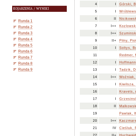
4
I
Górski, 
KOJARZENIA / WYNIKI
5
I
Wróblews
6
II
Nicikowsk
Runda 1
7
I++
Kozlowsk
Runda 2
Runda 3
8
I++
Szuminsk
Runda 4
9
II+
Pilny, Pio
Runda 5
10
I
Soltys, 
Runda 6
11
Redmer, 
Runda 7
12
I
Hoffmann,
Runda 8
Runda 9
13
I
Tadzik, D
14
I++
Woźniak,
15
I
Kiwilsza, 
16
Kravets,
17
I
Grzesinsk
18
II
Malkowsk
19
Pawlak, 
20
I++
Kaczmare
21
IV
Cieśluk, 
22
II+
Huchwajd