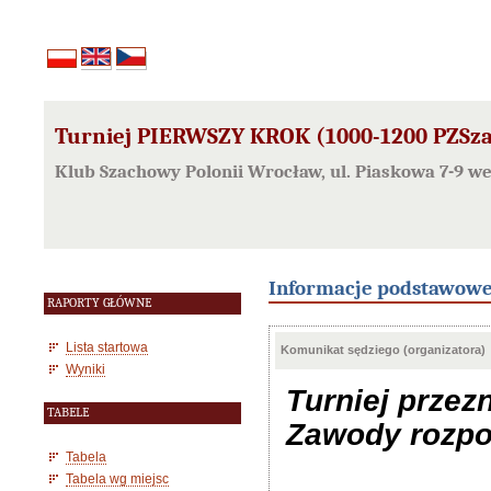
Turniej PIERWSZY KROK (1000-1200 PZSzac
Klub Szachowy Polonii Wrocław, ul. Piaskowa 7-9 w
Informacje podstawow
RAPORTY GŁÓWNE
Lista startowa
Komunikat sędziego (organizatora)
Wyniki
Turniej przez
TABELE
Zawody rozpoc
Tabela
Tabela wg miejsc