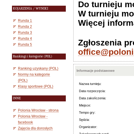
Do turnieju 
KOJARZENIA / WYNIKI
W turnieju mo
Więcej inform
Runda 1
Runda 2
Runda 3
Runda 4
Zgłoszenia pr
Runda 5
office@poloni
Rankingi i kategorie (POL)
Ranking uzyskany (POL)
Informacje podstawowe
Normy na kategorie
(POL)
Nazwa turnieju:
Klasy sportowe (POL)
Data rozpoczęcia:
INNE
Data zakończenia:
Miejsce:
Polonia Wrocław - strona
Tempo gry:
Polonia Wrocław -
Sędzia:
facebook
Organizator:
Zajęcia dla dorosłych