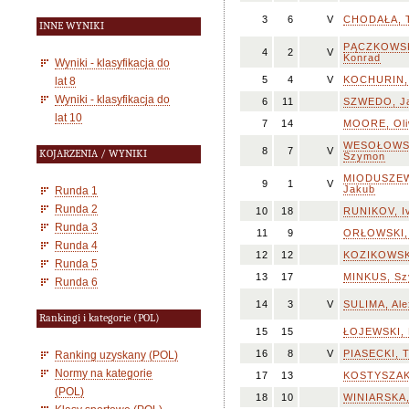
3
6
V
CHODAŁA, 
INNE WYNIKI
PĄCZKOWSK
4
2
V
Konrad
Wyniki - klasyfikacja do
5
4
V
KOCHURIN, 
lat 8
Wyniki - klasyfikacja do
6
11
SZWEDO, J
lat 10
7
14
MOORE, Oli
WESOŁOWS
8
7
V
KOJARZENIA / WYNIKI
Szymon
MIODUSZEW
9
1
V
Jakub
Runda 1
Runda 2
10
18
RUNIKOV, I
Runda 3
11
9
ORŁOWSKI, 
Runda 4
12
12
KOZIKOWSK
Runda 5
13
17
MINKUS, S
Runda 6
14
3
V
SULIMA, Ale
Rankingi i kategorie (POL)
15
15
ŁOJEWSKI, 
16
8
V
PIASECKI, 
Ranking uzyskany (POL)
Normy na kategorie
17
13
KOSTYSZAK
(POL)
18
10
WINIARSKA,