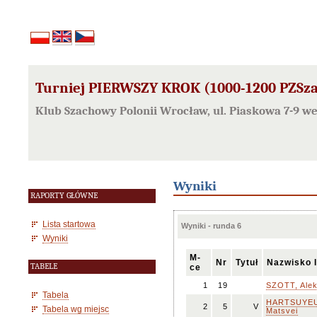
Turniej PIERWSZY KROK (1000-1200 PZSza
Klub Szachowy Polonii Wrocław, ul. Piaskowa 7-9 w
Wyniki
RAPORTY GŁÓWNE
Lista startowa
Wyniki - runda 6
Wyniki
M-
Nr
Tytuł
Nazwisko 
TABELE
ce
1
19
SZOTT, Ale
Tabela
HARTSUYEU
2
5
V
Tabela wg miejsc
Matsvei