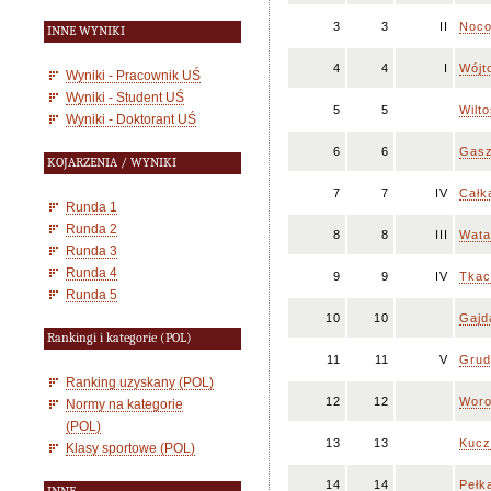
3
3
II
Noco
INNE WYNIKI
4
4
I
Wójt
Wyniki - Pracownik UŚ
Wyniki - Student UŚ
5
5
Wilt
Wyniki - Doktorant UŚ
6
6
Gasz
KOJARZENIA / WYNIKI
7
7
IV
Całk
Runda 1
Runda 2
8
8
III
Wata
Runda 3
Runda 4
9
9
IV
Tkac
Runda 5
10
10
Gajd
Rankingi i kategorie (POL)
11
11
V
Grud
Ranking uzyskany (POL)
12
12
Woro
Normy na kategorie
(POL)
13
13
Kucz
Klasy sportowe (POL)
14
14
Pełk