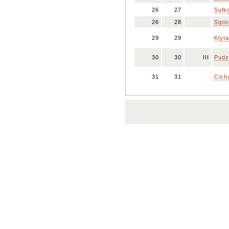
26
27
Sułk
26
28
Sipi
29
29
Klyt
30
30
III
Pudz
31
31
Cich