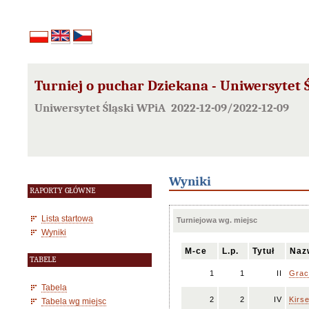
Turniej o puchar Dziekana - Uniwersytet Ś
Uniwersytet Śląski WPiA 2022-12-09/2022-12-09
Wyniki
RAPORTY GŁÓWNE
Lista startowa
Turniejowa wg. miejsc
Wyniki
M-ce
L.p.
Tytuł
Naz
TABELE
1
1
II
Grac
Tabela
2
2
IV
Kirs
Tabela wg miejsc