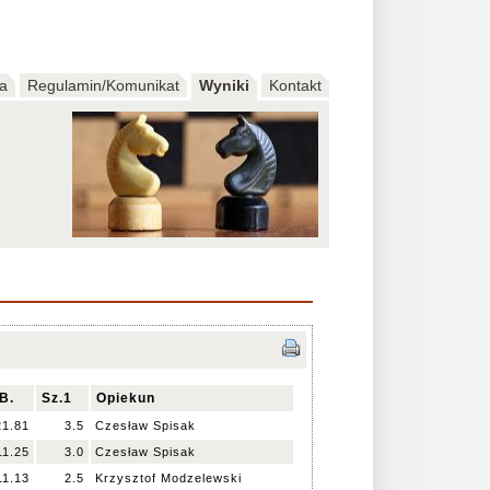
ia
Regulamin/Komunikat
Wyniki
Kontakt
B.
Sz.1
Opiekun
21.81
3.5
Czesław Spisak
11.25
3.0
Czesław Spisak
11.13
2.5
Krzysztof Modzelewski