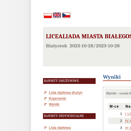
LICEALIADA MIASTA BIAŁEGO
Białystok 2023-10-28/2023-10-28
Wyniki
RAPORTY DRUŻYNOWE
Lista startowa drużyn
Wyniki - runda 5
Kojarzenie
Wyniki
M-ce
Na
1
I L
RAPORTY INDYWIDUALNE
2
IV 
Lista startowa
3
III