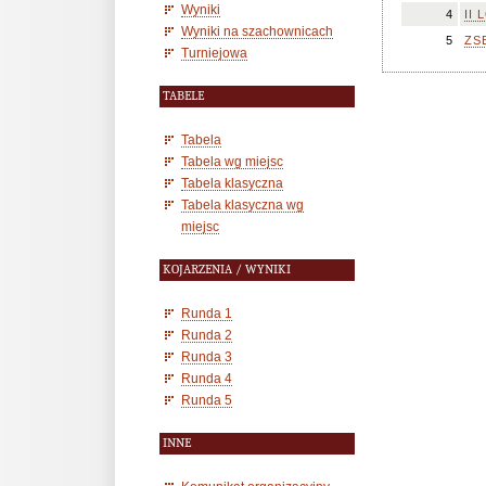
Wyniki
4
II 
Wyniki na szachownicach
5
ZS
Turniejowa
TABELE
Tabela
Tabela wg miejsc
Tabela klasyczna
Tabela klasyczna wg
miejsc
KOJARZENIA / WYNIKI
Runda 1
Runda 2
Runda 3
Runda 4
Runda 5
INNE