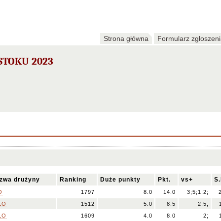
Strona główna
Formularz zgłoszen
STOKU 2023
zwa drużyny
Ranking
Duże punkty
Pkt.
vs+
S.
O
1797
8.0
14.0
3;5;1;2;
LO
1512
5.0
8.5
2;5;
 LO
1609
4.0
8.0
2;