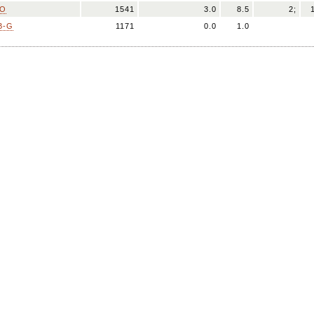
LO
1541
3.0
8.5
2;
B-G
1171
0.0
1.0