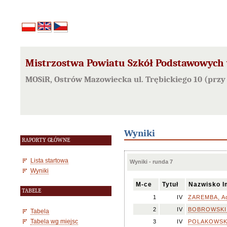
Mistrzostwa Powiatu Szkół Podstawowych
MOSiR, Ostrów Mazowiecka ul. Trębickiego 10 (przy
Wyniki
RAPORTY GŁÓWNE
Lista startowa
Wyniki - runda 7
Wyniki
M-ce
Tytuł
Nazwisko I
TABELE
1
IV
ZAREMBA, Ad
2
IV
BOBROWSKI,
Tabela
Tabela wg miejsc
3
IV
POLAKOWSKI,