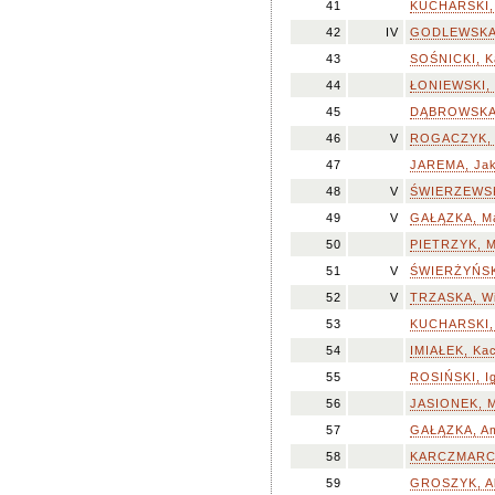
41
KUCHARSKI,
42
IV
GODLEWSKA,
43
SOŚNICKI, K
44
ŁONIEWSKI, 
45
DĄBROWSKA,
46
V
ROGACZYK,
47
JAREMA, Ja
48
V
ŚWIERZEWSK
49
V
GAŁĄZKA, Ma
50
PIETRZYK, M
51
V
ŚWIERŻYŃSK
52
V
TRZASKA, Wi
53
KUCHARSKI, 
54
IMIAŁEK, Ka
55
ROSIŃSKI, I
56
JASIONEK, M
57
GAŁĄZKA, Am
58
KARCZMARCZ
59
GROSZYK, Al