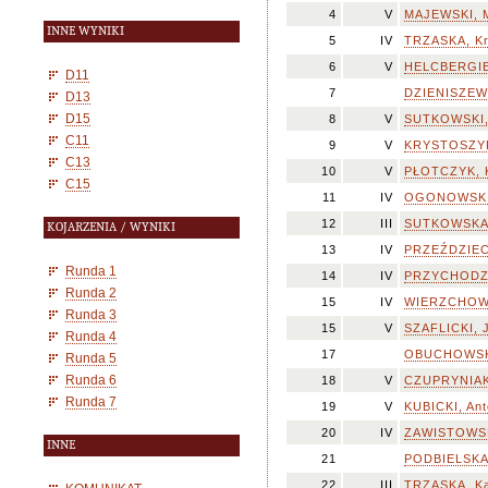
4
V
MAJEWSKI, M
INNE WYNIKI
5
IV
TRZASKA, Kr
6
V
HELCBERGIE
D11
7
DZIENISZEW
D13
D15
8
V
SUTKOWSKI, 
C11
9
V
KRYSTOSZYK
C13
10
V
PŁOTCZYK, 
C15
11
IV
OGONOWSKI,
12
III
SUTKOWSKA,
KOJARZENIA / WYNIKI
13
IV
PRZEŹDZIEC
Runda 1
14
IV
PRZYCHODZE
Runda 2
15
IV
WIERZCHOWSK
Runda 3
15
V
SZAFLICKI, 
Runda 4
17
OBUCHOWSKI
Runda 5
Runda 6
18
V
CZUPRYNIAK,
Runda 7
19
V
KUBICKI, Ant
20
IV
ZAWISTOWSK
INNE
21
PODBIELSKA
22
III
TRZASKA, Ka