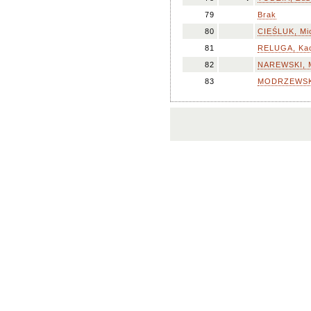
79
Brak
80
CIEŚLUK, Mic
81
RELUGA, Ka
82
NAREWSKI, M
83
MODRZEWSKA