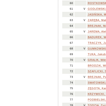
60
ROSTKOWSKA
61
V
GODLEWSKI,
62
JASIŃSKA, M
63
V
ZARĘBA, Mak
64
BREJNAK, M
65
V
JAREMA, Ale
66
BADUREK, Wi
67
TRACZYK, J
68
V
GUMKOWSKI,
69
TUKA, Jakub
70
V
GRALIK, Wikt
71
BRODZIK, Wi
72
SZAFLICKI, 
73
V
BREJNAK, Pa
74
SWATOWSKI, 
75
ZĘGOTA, Kar
76
KRZYWICKI, 
77
PODBIELSKI,
78
V
TODZIA, Zuz