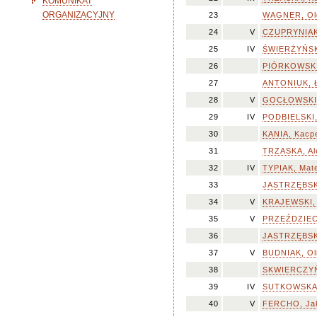
KOMUNIKAT
ORGANIZACYJNY
23
WAGNER, Olg
24
V
CZUPRYNIAK,
25
IV
ŚWIERŻYŃSKA
26
PIÓRKOWSKI,
27
ANTONIUK, 
28
V
GOCŁOWSKI
29
IV
PODBIELSKI,
30
KANIA, Kacp
31
TRZASKA, Al
32
IV
TYPIAK, Mat
33
JASTRZĘBSK
34
V
KRAJEWSKI,
35
V
PRZEŹDZIECK
36
JASTRZĘBSKA
37
V
BUDNIAK, Ol
38
SKWIERCZYŃS
39
IV
SUTKOWSKA, 
40
V
FERCHO, Ja