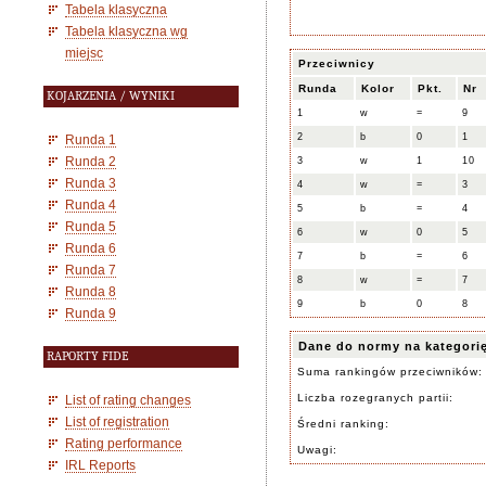
Tabela klasyczna
Tabela klasyczna wg
miejsc
Przeciwnicy
Runda
Kolor
Pkt.
Nr
KOJARZENIA / WYNIKI
1
w
=
9
2
b
0
1
Runda 1
Runda 2
3
w
1
10
Runda 3
4
w
=
3
Runda 4
5
b
=
4
Runda 5
6
w
0
5
Runda 6
7
b
=
6
Runda 7
8
w
=
7
Runda 8
9
b
0
8
Runda 9
Dane do normy na kategori
RAPORTY FIDE
Suma rankingów przeciwników:
Liczba rozegranych partii:
List of rating changes
List of registration
Średni ranking:
Rating performance
Uwagi:
IRL Reports