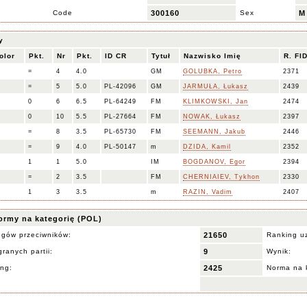
Code
300160
Sex
M
y
olor
Pkt.
Nr
Pkt.
ID CR
Tytuł
Nazwisko Imię
R. FI
=
4
4.0
GM
GOLUBKA, Petro
2371
=
5
5.0
PL-42096
GM
JARMUŁA, Łukasz
2439
0
6
6.5
PL-64249
FM
KLIMKOWSKI, Jan
2474
0
10
5.5
PL-27664
FM
NOWAK, Łukasz
2397
=
8
3.5
PL-65730
FM
SEEMANN, Jakub
2446
=
9
4.0
PL-50147
m
DZIDA, Kamil
2352
1
1
5.0
IM
BOGDANOV, Egor
2394
=
2
3.5
FM
CHERNIAIEV, Tykhon
2330
1
3
3.5
m
RAZIN, Vadim
2407
ormy na kategorię (POL)
ngów przeciwników:
21650
Ranking u
ranych partii:
9
Wynik:
ing:
2425
Norma na 