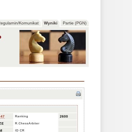
egulamin/Komunikat
Wyniki
Partie (PGN)
o
447
Ranking
2600
ZE
R.ChessArbiter
M
ID CR