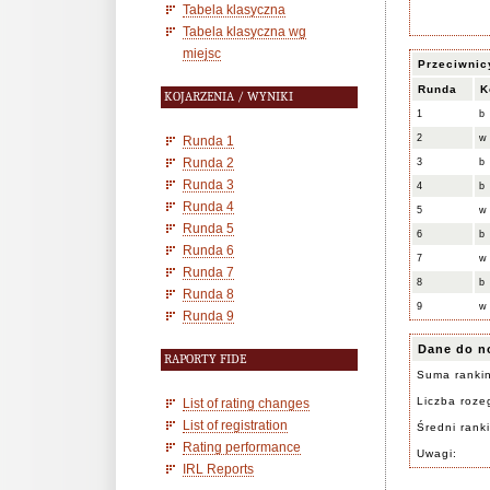
Tabela klasyczna
Tabela klasyczna wg
miejsc
Przeciwnic
Runda
K
KOJARZENIA / WYNIKI
1
b
2
w
Runda 1
Runda 2
3
b
Runda 3
4
b
Runda 4
5
w
Runda 5
6
b
Runda 6
7
w
Runda 7
8
b
Runda 8
9
w
Runda 9
Dane do n
RAPORTY FIDE
Suma ranki
Liczba rozeg
List of rating changes
List of registration
Średni rank
Rating performance
Uwagi:
IRL Reports