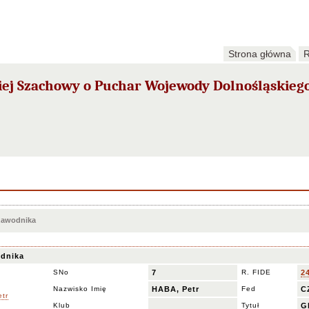
Strona główna
R
ej Szachowy o Puchar Wojewody Dolnośląskieg
 zawodnika
dnika
SNo
7
R. FIDE
2
Nazwisko Imię
HABA, Petr
Fed
C
Klub
Tytuł
G