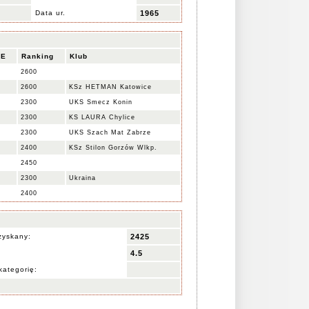
Data ur.
1965
DE
Ranking
Klub
2600
2600
KSz HETMAN Katowice
2300
UKS Smecz Konin
2300
KS LAURA Chylice
2300
UKS Szach Mat Zabrze
2400
KSz Stilon Gorzów Wlkp.
2450
2300
Ukraina
2400
zyskany:
2425
4.5
kategorię: