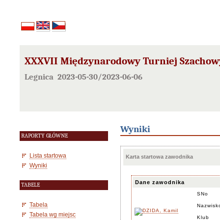
XXXVII Międzynarodowy Turniej Szachowy
Legnica 2023-05-30/2023-06-06
Wyniki
RAPORTY GŁÓWNE
Lista startowa
Karta startowa zawodnika
Wyniki
Dane zawodnika
TABELE
SNo
Tabela
Nazwisk
Tabela wg miejsc
Klub