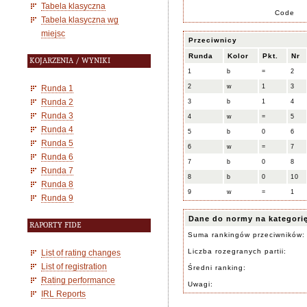
Tabela klasyczna
Code
Tabela klasyczna wg
miejsc
Przeciwnicy
Runda
Kolor
Pkt.
Nr
KOJARZENIA / WYNIKI
1
b
=
2
2
w
1
3
Runda 1
Runda 2
3
b
1
4
Runda 3
4
w
=
5
Runda 4
5
b
0
6
Runda 5
6
w
=
7
Runda 6
7
b
0
8
Runda 7
8
b
0
10
Runda 8
9
w
=
1
Runda 9
Dane do normy na kategori
RAPORTY FIDE
Suma rankingów przeciwników:
Liczba rozegranych partii:
List of rating changes
List of registration
Średni ranking:
Rating performance
Uwagi:
IRL Reports