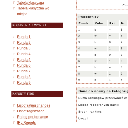
Tabela klasyczna
Co
Tabela klasyczna wg
miejsc
Przeciwnicy
Runda
Kolor
Pkt.
Nr
KOJARZENIA / WYNIKI
1
b
=
1
2
w
=
6
Runda 1
Runda 2
3
b
0
2
Runda 3
4
w
1
7
Runda 4
5
b
0
3
Runda 5
6
w
1
8
Runda 6
7
b
=
4
Runda 7
8
w
1
9
Runda 8
9
b
1
5
Runda 9
Dane do normy na kategori
RAPORTY FIDE
Suma rankingów przeciwników:
Liczba rozegranych partii:
List of rating changes
List of registration
Średni ranking:
Rating performance
Uwagi:
IRL Reports