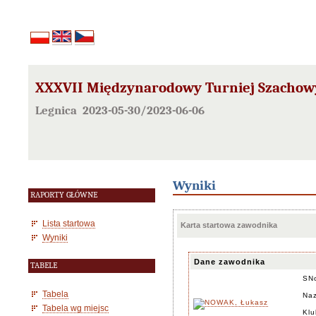
XXXVII Międzynarodowy Turniej Szachowy
Legnica 2023-05-30/2023-06-06
Wyniki
RAPORTY GŁÓWNE
Lista startowa
Karta startowa zawodnika
Wyniki
Dane zawodnika
TABELE
SN
Tabela
Naz
Tabela wg miejsc
Klu