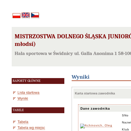
MISTRZOSTWA DOLNEGO ŚLĄSKA JUNIORÓW
młodsi)
Hala sportowa w Świdnicy ul. Galla Anonima 1 58-1
Wyniki
RAPORTY GŁÓWNE
Lista startowa
Karta startowa zawodnika
Wyniki
Dane zawodnika
TABELE
SNo
Tabela
Nazwi
Tabela wg miejsc
Klub