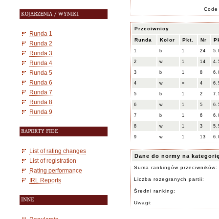
Code
KOJARZENIA / WYNIKI
Przeciwnicy
Runda 1
Runda
Kolor
Pkt.
Nr
P
Runda 2
1
b
1
24
5.
Runda 3
2
w
1
14
4.
Runda 4
Runda 5
3
b
1
8
6.
Runda 6
4
w
=
4
6.
Runda 7
5
b
1
2
7.
Runda 8
6
w
1
5
6.
Runda 9
7
b
1
6
6.
8
w
1
3
5.
RAPORTY FIDE
9
w
1
13
6.
List of rating changes
Dane do normy na kategori
List of registration
Suma rankingów przeciwników:
Rating performance
Liczba rozegranych partii:
IRL Reports
Średni ranking:
INNE
Uwagi: