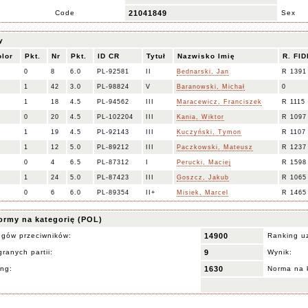
Code
21041849
Sex
y
olor
Pkt.
Nr
Pkt.
ID CR
Tytuł
Nazwisko Imię
R. FID
0
8
6.0
PL-92581
II
Bednarski, Jan
R 1391
1
42
3.0
PL-98824
V
Baranowski, Michał
0
1
18
4.5
PL-94562
III
Maracewicz, Franciszek
R 1115
0
20
4.5
PL-102204
III
Kania, Wiktor
R 1097
1
19
4.5
PL-92143
III
Kuczyński, Tymon
R 1107
1
12
5.0
PL-89212
III
Paczkowski, Mateusz
R 1237
0
4
6.5
PL-87312
I
Perucki, Maciej
R 1598
1
24
5.0
PL-87423
III
Goszcz, Jakub
R 1065
0
6
6.0
PL-89354
II+
Misiek, Marcel
R 1465
ormy na kategorię (POL)
ngów przeciwników:
14900
Ranking u
ranych partii:
9
Wynik:
ing:
1630
Norma na 