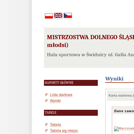
MISTRZOSTWA DOLNEGO ŚLĄSK
młodsi)
Hala sportowa w Świdnicy ul. Galla A
Wyniki
RAPORTY GŁÓWNE
Lista startowa
Karta startowa
Wyniki
Dane zawo
TABELE
Tabela
Tabela wg miejsc