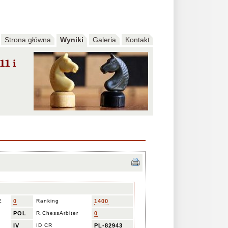
Strona główna
Wyniki
Galeria
Kontakt
1 i
E
0
Ranking
1400
POL
R.ChessArbiter
0
IV
ID CR
PL-82943