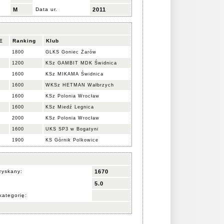
M
Data ur.
2011
E
Ranking
Klub
1800
GLKS Goniec Żarów
1200
KSz GAMBIT MDK Świdnica
1600
KSz MIKAMA Świdnica
1600
WKSz HETMAN Wałbrzych
1600
KSz Polonia Wrocław
1600
KSz Miedź Legnica
2000
KSz Polonia Wrocław
1600
UKS SP3 w Bogatyni
1900
KS Górnik Polkowice
zyskany:
1670
5.0
kategorię: