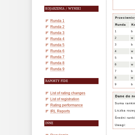
KOJARZENIA / WYNIKI
Przeciwnic
Runda 1
Runda
K
Runda 2
1
b
Runda 3
2
w
Runda 4
Runda 5
3
b
Runda 6
4
w
Runda 7
5
b
Runda 8
6
w
Runda 9
7
b
8
w
RAPORTY FIDE
9
b
List of rating changes
Dane do n
List of registration
Suma ranki
Rating performance
Liczba rozeg
IRL Reports
Średni rank
INNE
Uwagi: