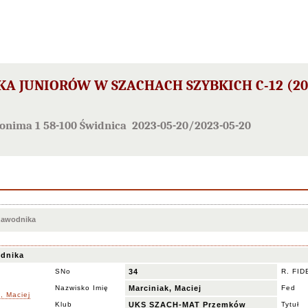
A JUNIORÓW W SZACHACH SZYBKICH C-12 (201
nonima 1 58-100 Świdnica 2023-05-20/2023-05-20
 zawodnika
dnika
SNo
34
R. FID
Nazwisko Imię
Marciniak, Maciej
Fed
Klub
UKS SZACH-MAT Przemków
Tytuł