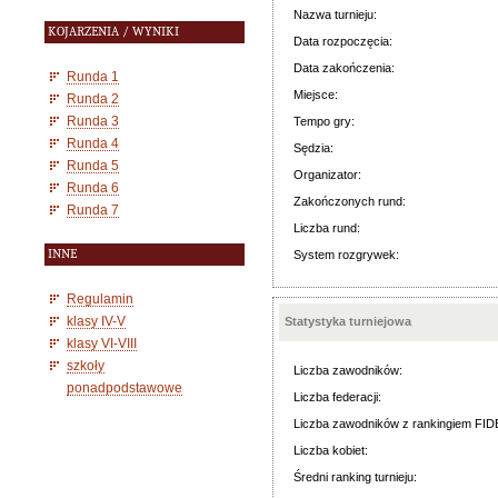
Nazwa turnieju:
KOJARZENIA / WYNIKI
Data rozpoczęcia:
Data zakończenia:
Runda 1
Miejsce:
Runda 2
Runda 3
Tempo gry:
Runda 4
Sędzia:
Runda 5
Organizator:
Runda 6
Zakończonych rund:
Runda 7
Liczba rund:
INNE
System rozgrywek:
Regulamin
klasy IV-V
Statystyka turniejowa
klasy VI-VIII
szkoły
Liczba zawodników:
ponadpodstawowe
Liczba federacji:
Liczba zawodników z rankingiem FID
Liczba kobiet:
Średni ranking turnieju: