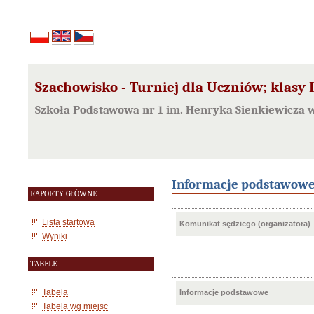
Szachowisko - Turniej dla Uczniów; klasy I
Szkoła Podstawowa nr 1 im. Henryka Sienkiewicza 
Informacje podstawow
RAPORTY GŁÓWNE
Lista startowa
Komunikat sędziego (organizatora)
Wyniki
TABELE
Tabela
Informacje podstawowe
Tabela wg miejsc