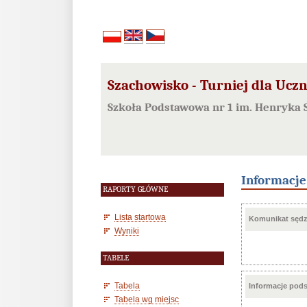
Szachowisko - Turniej dla Uc
Szkoła Podstawowa nr 1 im. Henryka 
Informacj
RAPORTY GŁÓWNE
Lista startowa
Komunikat sędzi
Wyniki
TABELE
Tabela
Informacje pod
Tabela wg miejsc