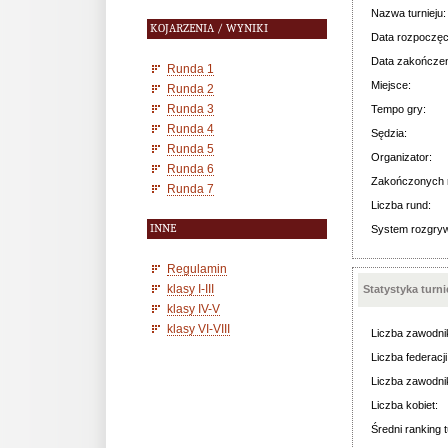
Nazwa turnieju:
KOJARZENIA / WYNIKI
Data rozpoczęc
Data zakończen
Runda 1
Miejsce:
Runda 2
Runda 3
Tempo gry:
Runda 4
Sędzia:
Runda 5
Organizator:
Runda 6
Zakończonych 
Runda 7
Liczba rund:
INNE
System rozgry
Regulamin
klasy I-III
Statystyka turn
klasy IV-V
klasy VI-VIII
Liczba zawodni
Liczba federacji
Liczba zawodni
Liczba kobiet:
Średni ranking t