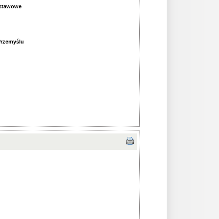
dstawowe
Przemyślu