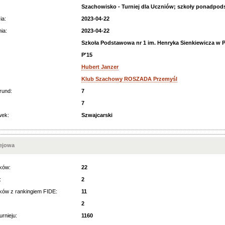
Szachowisko - Turniej dla Uczniów; szkoły ponadpo
ia:
2023-04-22
ia:
2023-04-22
Szkoła Podstawowa nr 1 im. Henryka Sienkiewicza w 
P'15
Hubert Janzer
Klub Szachowy ROSZADA Przemyśl
rund:
7
7
wek:
Szwajcarski
iejowa
ków:
22
:
2
ków z rankingiem FIDE:
11
2
urnieju:
1160