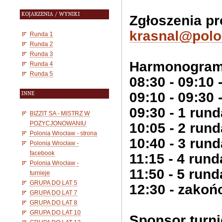
KOJARZENIA / WYNIKI
Zgłoszenia pr
krasnal@polo
Runda 1
Runda 2
Runda 3
Harmonogram
Runda 4
Runda 5
08:30 - 09:10
09:10 - 09:30
INNE
09:30 - 1 rund
BIZZIT SA - MISTRZ W
POZYCJONOWANIU
10:05 - 2 rund
Polonia Wrocław - strona
10:40 - 3 rund
Polonia Wrocław -
facebook
11:15 - 4 rund
Polonia Wrocław -
11:50 - 5 rund
turnieje
GRUPA DO LAT 5
12:30 - zakoń
GRUPA DO LAT 7
GRUPA DO LAT 8
GRUPA DO LAT 10
Sponsor turni