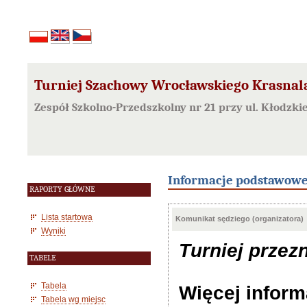
Turniej Szachowy Wrocławskiego Krasnala
Zespół Szkolno-Przedszkolny nr 21 przy ul. Kłodzk
Informacje podstawow
RAPORTY GŁÓWNE
Lista startowa
Komunikat sędziego (organizatora)
Wyniki
Turniej przez
TABELE
Tabela
Więcej inform
Tabela wg miejsc