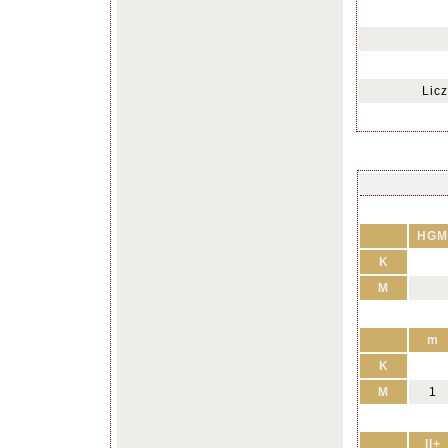
Lic
HGM
K
M
m
K
M
1
II+