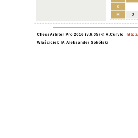
K
M
3
ChessArbiter Pro 2016 (v.6.05) © A.Curyło
http:
Właściciel: IA Aleksander Sokólski