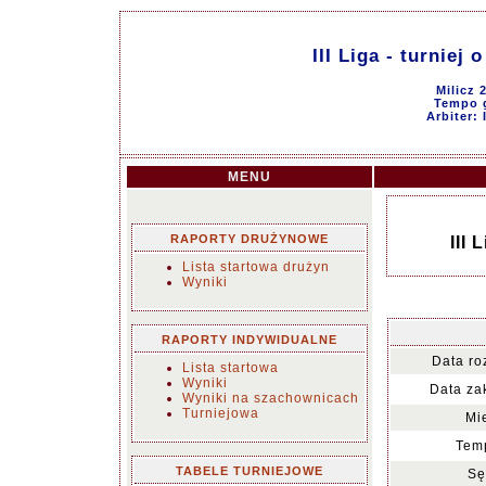
III Liga - turniej
Milicz 
Tempo g
Arbiter:
MENU
RAPORTY DRUŻYNOWE
III 
Lista startowa drużyn
Wyniki
RAPORTY INDYWIDUALNE
Data ro
Lista startowa
Wyniki
Data za
Wyniki na szachownicach
Turniejowa
Mi
Temp
TABELE TURNIEJOWE
Sę