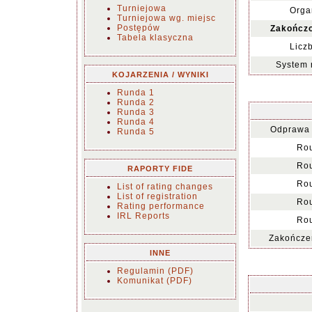
Turniejowa
Orga
Turniejowa wg. miejsc
Postępów
Zakończo
Tabela klasyczna
Licz
System 
KOJARZENIA / WYNIKI
Runda 1
Runda 2
Runda 3
Runda 4
Odprawa 
Runda 5
Rou
Rou
RAPORTY FIDE
Rou
List of rating changes
List of registration
Rou
Rating performance
IRL Reports
Rou
Zakończen
INNE
Regulamin (PDF)
Komunikat (PDF)