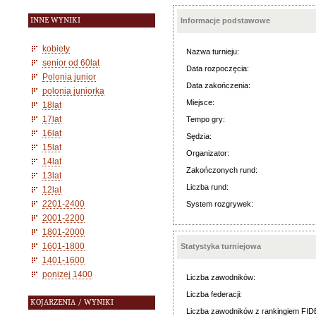
INNE WYNIKI
Informacje podstawowe
kobiety
Nazwa turnieju:
senior od 60lat
Data rozpoczęcia:
Polonia junior
Data zakończenia:
polonia juniorka
Miejsce:
18lat
17lat
Tempo gry:
16lat
Sędzia:
15lat
Organizator:
14lat
Zakończonych rund:
13lat
Liczba rund:
12lat
2201-2400
System rozgrywek:
2001-2200
1801-2000
1601-1800
Statystyka turniejowa
1401-1600
ponizej 1400
Liczba zawodników:
Liczba federacji:
KOJARZENIA / WYNIKI
Liczba zawodników z rankingiem FID