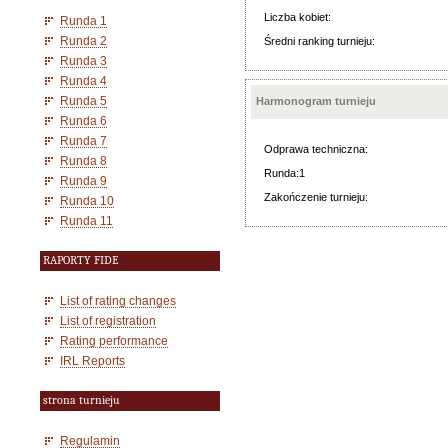
Liczba kobiet:
Runda 1
Runda 2
Średni ranking turnieju:
Runda 3
Runda 4
Runda 5
Harmonogram turnieju
Runda 6
Runda 7
Odprawa techniczna:
Runda 8
Runda:1
Runda 9
Zakończenie turnieju:
Runda 10
Runda 11
RAPORTY FIDE
List of rating changes
List of registration
Rating performance
IRL Reports
strona turnieju
Regulamin