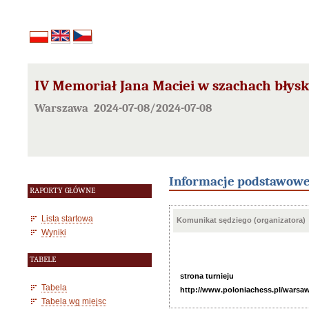
IV Memoriał Jana Maciei w szachach błys
Warszawa 2024-07-08/2024-07-08
Informacje podstawow
RAPORTY GŁÓWNE
Lista startowa
Komunikat sędziego (organizatora)
Wyniki
TABELE
strona turnieju
Tabela
http://www.poloniachess.pl/warsaw_
Tabela wg miejsc