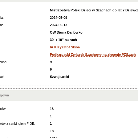
Mistrzostwa Polski Dzieci w Szachach do lat 7 Dziewc
ia:
2024-05-09
ia:
2024-05-13
OW Diuna Darłówko
30' + 10'' na ruch
IA Krzysztof Skiba
Podkarpacki Związek Szachowy na zlecenie PZSzach
rund:
9
9
wek:
Szwajcarski
iejowa
ków:
18
:
1
ków z rankingiem FIDE:
1
18