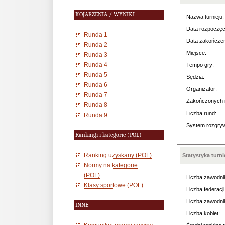
KOJARZENIA / WYNIKI
Nazwa turnieju:
Data rozpoczęc
Runda 1
Data zakończen
Runda 2
Miejsce:
Runda 3
Runda 4
Tempo gry:
Runda 5
Sędzia:
Runda 6
Organizator:
Runda 7
Zakończonych 
Runda 8
Liczba rund:
Runda 9
System rozgry
Rankingi i kategorie (POL)
Ranking uzyskany (POL)
Statystyka turn
Normy na kategorie
(POL)
Liczba zawodni
Klasy sportowe (POL)
Liczba federacji
Liczba zawodni
INNE
Liczba kobiet: