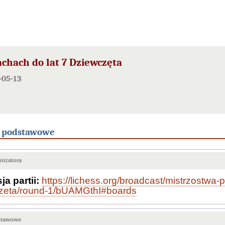
achach do lat 7 Dziewczęta
-05-13
e podstawowe
nizatora
a partii:
https://lichess.org/broadcast/mistrzostwa-
zeta/round-1/bUAMGthI#boards
stawowe