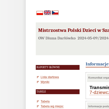
Mistrzostwa Polski Dzieci w Sz
OW Diuna Darłówko 2024-05-09/2024
Informacj
RAPORTY GŁÓWNE
Lista startowa
Komunikat orga
Wyniki
Transmisj
7-dziewc
TABELE
Tabela
Tabela wg miejsc
Informacje pod