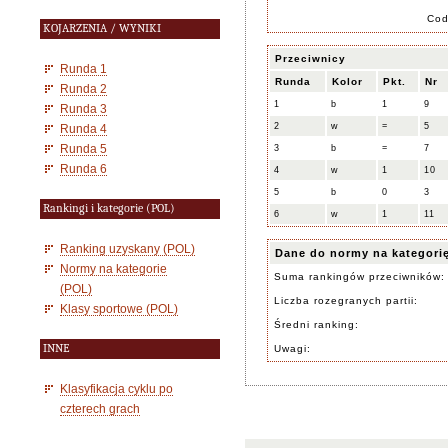
Co
KOJARZENIA / WYNIKI
Przeciwnicy
Runda 1
Runda
Kolor
Pkt.
Nr
Runda 2
1
b
1
9
Runda 3
2
w
=
5
Runda 4
Runda 5
3
b
=
7
Runda 6
4
w
1
10
5
b
0
3
Rankingi i kategorie (POL)
6
w
1
11
Ranking uzyskany (POL)
Dane do normy na kategori
Normy na kategorie
Suma rankingów przeciwników:
(POL)
Liczba rozegranych partii:
Klasy sportowe (POL)
Średni ranking:
INNE
Uwagi:
Klasyfikacja cyklu po
czterech grach