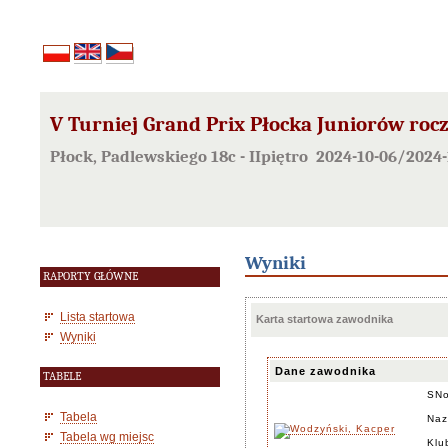
V Turniej Grand Prix Płocka Juniorów rocz
Płock, Padlewskiego 18c - IIpiętro 2024-10-06/2024-
Wyniki
RAPORTY GŁÓWNE
Lista startowa
Karta startowa zawodnika
Wyniki
Dane zawodnika
TABELE
SN
Tabela
Naz
Tabela wg miejsc
Klu