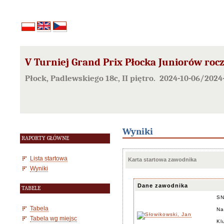
V Turniej Grand Prix Płocka Juniorów rocz
Płock, Padlewskiego 18c, II piętro. 2024-10-06/2024
Wyniki
RAPORTY GŁÓWNE
Lista startowa
Karta startowa zawodnika
Wyniki
Dane zawodnika
TABELE
S
Tabela
Na
Tabela wg miejsc
Kl