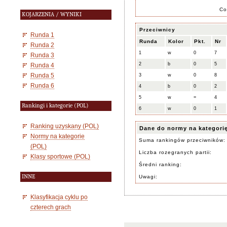
Co
KOJARZENIA / WYNIKI
Przeciwnicy
Runda 1
Runda
Kolor
Pkt.
Nr
Runda 2
1
w
0
7
Runda 3
2
b
0
5
Runda 4
Runda 5
3
w
0
8
Runda 6
4
b
0
2
5
w
=
4
Rankingi i kategorie (POL)
6
w
0
1
Ranking uzyskany (POL)
Dane do normy na kategori
Normy na kategorie
Suma rankingów przeciwników:
(POL)
Liczba rozegranych partii:
Klasy sportowe (POL)
Średni ranking:
INNE
Uwagi:
Klasyfikacja cyklu po
czterech grach