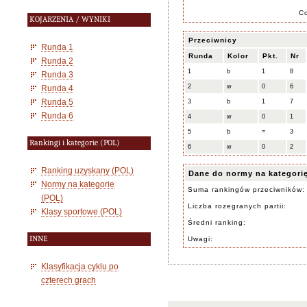
C
KOJARZENIA / WYNIKI
Przeciwnicy
Runda 1
Runda
Kolor
Pkt.
Nr
Runda 2
1
b
1
8
Runda 3
2
w
0
6
Runda 4
Runda 5
3
b
1
7
Runda 6
4
w
0
1
5
b
=
3
Rankingi i kategorie (POL)
6
w
0
2
Ranking uzyskany (POL)
Dane do normy na kategori
Normy na kategorie
Suma rankingów przeciwników:
(POL)
Liczba rozegranych partii:
Klasy sportowe (POL)
Średni ranking:
INNE
Uwagi:
Klasyfikacja cyklu po
czterech grach