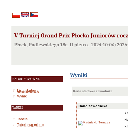
V Turniej Grand Prix Płocka Juniorów rocz
Płock, Padlewskiego 18c, II piętro. 2024-10-06/2024
Wyniki
RAPORTY GŁÓWNE
Lista startowa
Karta startowa zawodnika
Wyniki
Dane zawodnika
TABELE
S
Tabela
Na
Tabela wg miejsc
K