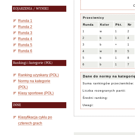
KOJARZENIA / WYNIKI
Przeciwnicy
Runda 1
Runda
Kolor
Pkt.
Nr
Runda 2
1
w
1
2
Runda 3
2
b
1
4
Runda 4
Runda 5
3
b
=
1
Runda 6
4
w
0
5
5
b
1
8
Rankingi i kategorie (POL)
6
b
1
7
Ranking uzyskany (POL)
Dane do normy na kategori
Normy na kategorie
Suma rankingów przeciwników:
(POL)
Liczba rozegranych partii:
Klasy sportowe (POL)
Średni ranking:
INNE
Uwagi:
Klasyfikacja cyklu po
czterech grach