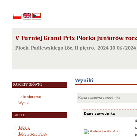
V Turniej Grand Prix Płocka Juniorów rocz
Płock, Padlewskiego 18c, II piętro. 2024-10-06/2024
Wyniki
RAPORTY GŁÓWNE
Lista startowa
Karta startowa zawodnika
Wyniki
Dane zawodnika
TABELE
Tabela
N
Tabela wg miejsc