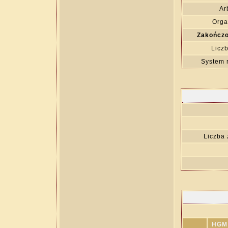
Ar
Orga
Zakończo
Liczb
System 
Liczba
HGM