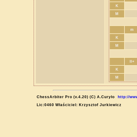
K
M
m
K
M
II+
K
M
ChessArbiter Pro (v.4.20) (C) A.Curyło
http://ww
Lic:0460 Właściciel: Krzysztof Jurkiewicz