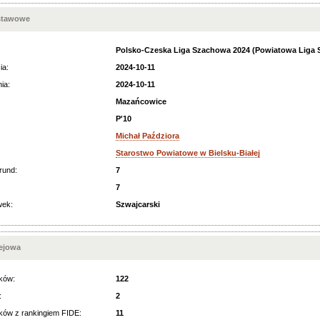
stawowe
Polsko-Czeska Liga Szachowa 2024 (Powiatowa Liga Sz
ia:
2024-10-11
ia:
2024-10-11
Mazańcowice
P'10
Michał Paździora
Starostwo Powiatowe w Bielsku-Białej
rund:
7
7
wek:
Szwajcarski
iejowa
ków:
122
:
2
ków z rankingiem FIDE:
11