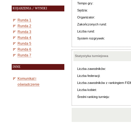
Tempo gry:
KOJARZENIA / WYNIKI
Sędzia:
Organizator:
Runda 1
Zakończonych rund:
Runda 2
Liczba rund:
Runda 3
Runda 4
System rozgrywek:
Runda 5
Runda 6
Runda 7
Statystyka turniejowa
INNE
Liczba zawodników:
Liczba federacji:
Komunikat i
Liczba zawodników z rankingiem FID
oświadczenie
Liczba kobiet:
Średni ranking turnieju: