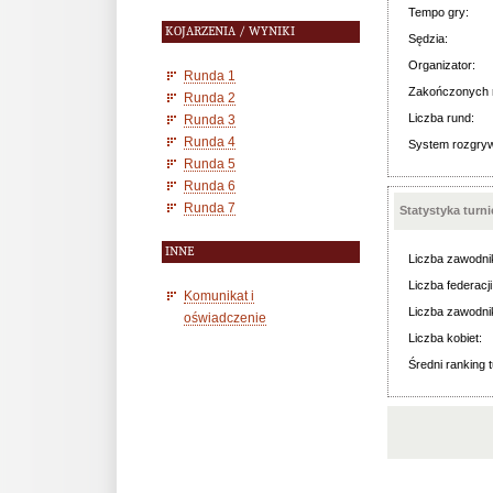
Tempo gry:
KOJARZENIA / WYNIKI
Sędzia:
Organizator:
Runda 1
Zakończonych 
Runda 2
Liczba rund:
Runda 3
Runda 4
System rozgry
Runda 5
Runda 6
Runda 7
Statystyka turn
INNE
Liczba zawodni
Liczba federacji
Komunikat i
Liczba zawodni
oświadczenie
Liczba kobiet:
Średni ranking t