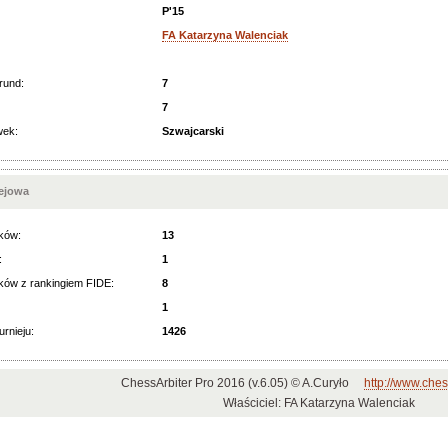
P'15
FA Katarzyna Walenciak
rund:
7
7
wek:
Szwajcarski
iejowa
ków:
13
:
1
ków z rankingiem FIDE:
8
1
urnieju:
1426
ChessArbiter Pro 2016 (v.6.05) © A.Curyło
http://www.ches
Właściciel: FA Katarzyna Walenciak