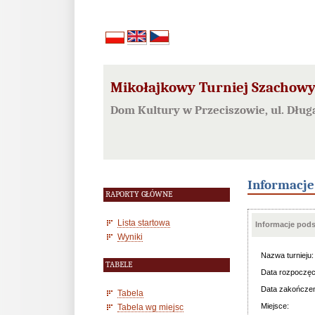
Mikołajkowy Turniej Szachowy 
Dom Kultury w Przeciszowie, ul. Dług
Informacj
RAPORTY GŁÓWNE
Lista startowa
Informacje pod
Wyniki
Nazwa turnieju:
TABELE
Data rozpoczęc
Data zakończen
Tabela
Miejsce:
Tabela wg miejsc