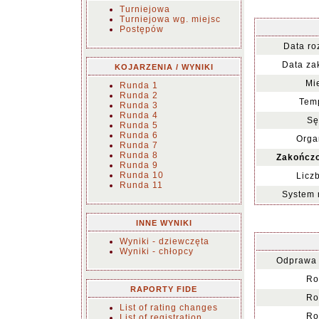
Turniejowa
Turniejowa wg. miejsc
Postępów
Data ro
Data za
KOJARZENIA / WYNIKI
Mi
Runda 1
Runda 2
Temp
Runda 3
Runda 4
Sę
Runda 5
Runda 6
Orga
Runda 7
Runda 8
Zakończo
Runda 9
Runda 10
Licz
Runda 11
System 
INNE WYNIKI
Wyniki - dziewczęta
Wyniki - chłopcy
Odprawa 
Ro
RAPORTY FIDE
Ro
List of rating changes
Ro
List of registration