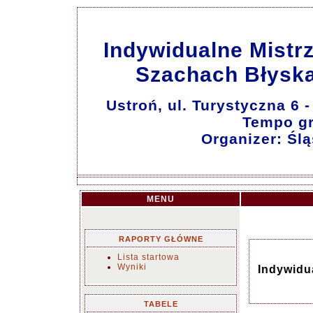
Indywidualne Mistr
Szachach Błyska
Ustroń, ul. Turystyczna 6
Tempo gry
Organizer: Śl
MENU
RAPORTY GŁÓWNE
Lista startowa
Wyniki
Indywidu
TABELE