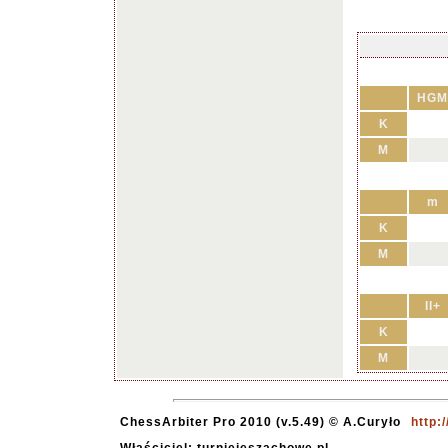
HGM
K
M
m
K
M
II+
K
M
ChessArbiter Pro 2010 (v.5.49) © A.Curyło
http: