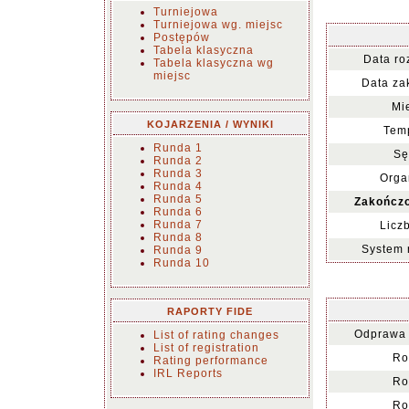
Turniejowa
Turniejowa wg. miejsc
Postępów
Tabela klasyczna
Data ro
Tabela klasyczna wg
miejsc
Data za
Mi
KOJARZENIA / WYNIKI
Temp
Runda 1
Sę
Runda 2
Runda 3
Orga
Runda 4
Runda 5
Zakończo
Runda 6
Runda 7
Licz
Runda 8
System 
Runda 9
Runda 10
RAPORTY FIDE
Odprawa 
List of rating changes
List of registration
Ro
Rating performance
IRL Reports
Ro
Ro