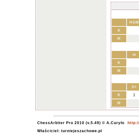
HGM
K
M
m
K
M
II+
K
1
M
ChessArbiter Pro 2010 (v.5.49) © A.Curyło
http:
Właściciel: turniejeszachowe.pl