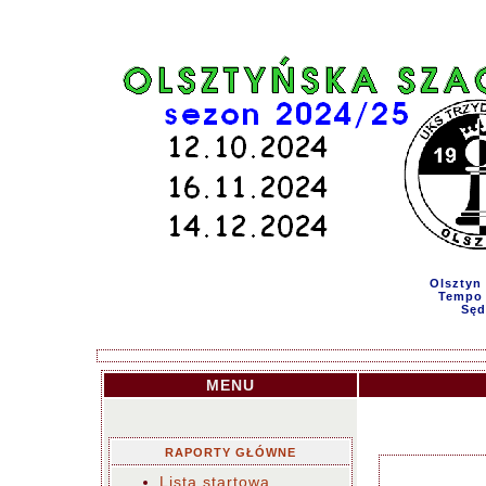
Olsztyn 
Tempo g
Sęd
MENU
RAPORTY GŁÓWNE
Lista startowa