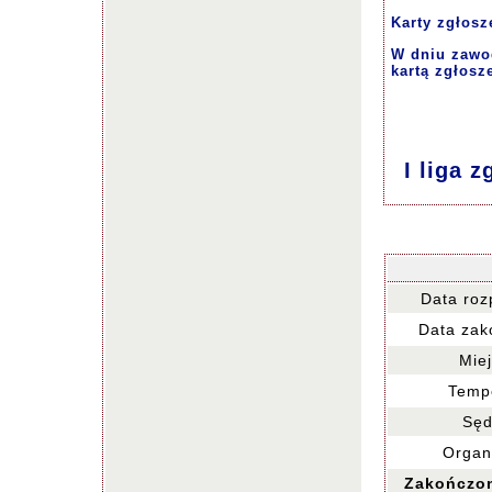
Karty zgłosz
W dniu zawod
kartą zgłosz
I liga 
Data roz
Data zak
Miej
Tempo
Sęd
Organi
Zakończon