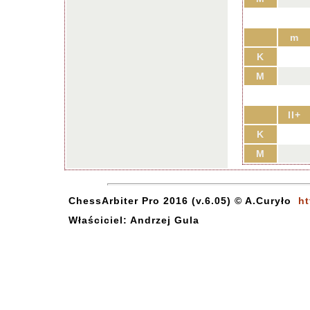
m
K
M
II+
K
M
ChessArbiter Pro 2016 (v.6.05) © A.Curyło
ht
Właściciel: Andrzej Gula