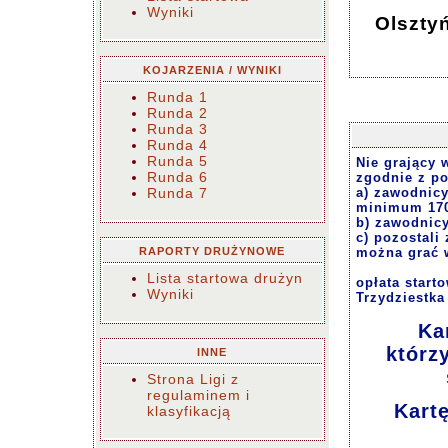
Wyniki
Olszty
KOJARZENIA / WYNIKI
Runda 1
Runda 2
Runda 3
Runda 4
Runda 5
Nie grający 
Runda 6
zgodnie z p
Runda 7
a) zawodnicy
minimum 1700
b) zawodnicy
c) pozostali 
RAPORTY DRUŻYNOWE
można grać w
Lista startowa drużyn
opłata start
Wyniki
Trzydziestka
Ka
którz
INNE
Strona Ligi z
regulaminem i
Kart
klasyfikacją