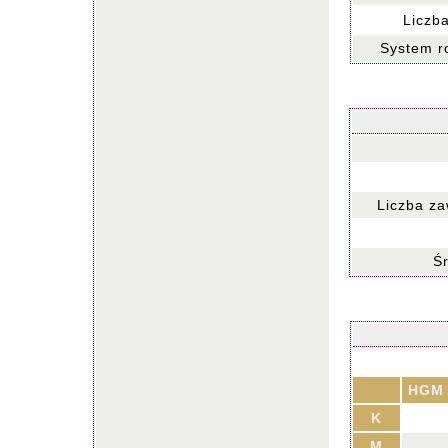
Liczba
System r
Liczba za
Śr
HGM
K
M