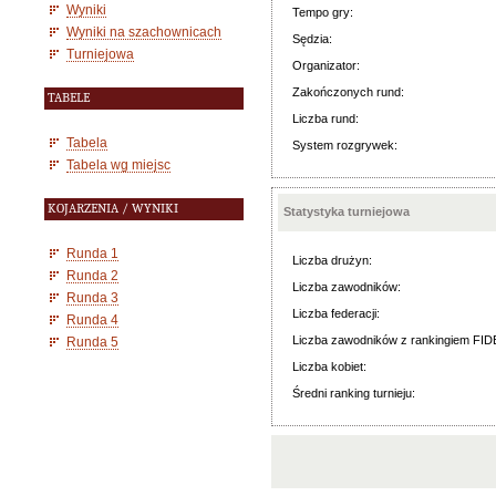
Wyniki
Tempo gry:
Wyniki na szachownicach
Sędzia:
Turniejowa
Organizator:
Zakończonych rund:
TABELE
Liczba rund:
Tabela
System rozgrywek:
Tabela wg miejsc
KOJARZENIA / WYNIKI
Statystyka turniejowa
Runda 1
Liczba drużyn:
Runda 2
Liczba zawodników:
Runda 3
Liczba federacji:
Runda 4
Liczba zawodników z rankingiem FID
Runda 5
Liczba kobiet:
Średni ranking turnieju: