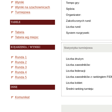
Wyniki
Tempo gry:
Wyniki na szachownicach
Sędzia:
Turniejowa
Organizator:
Zakończonych rund:
TABELE
Liczba rund:
Tabela
System rozgrywek:
Tabela wg miejsc
KOJARZENIA / WYNIKI
Statystyka turniejowa
Runda 1
Liczba drużyn:
Runda 2
Liczba zawodników:
Runda 3
Liczba federacji:
Runda 4
Liczba zawodników z rankingiem FID
Runda 5
Liczba kobiet:
INNE
Średni ranking turnieju:
Komunikat