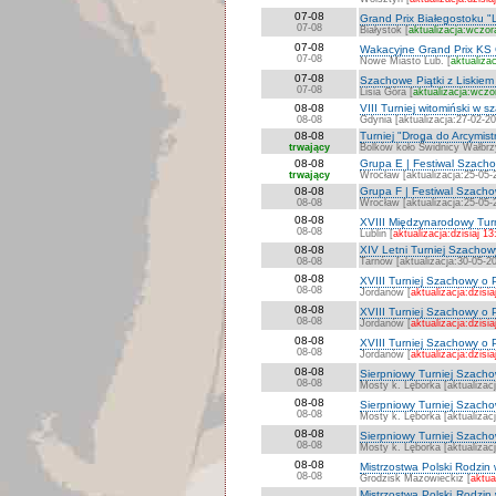
07-08
Grand Prix Białegostoku "L
07-08
Białystok [
aktualizacja:wczor
07-08
Wakacyjne Grand Prix KS 
07-08
Nowe Miasto Lub. [
aktualiza
07-08
Szachowe Piątki z Liskiem
07-08
Lisia Góra [
aktualizacja:wczo
08-08
VIII Turniej witomiński w 
08-08
Gdynia [aktualizacja:27-02-2
08-08
Turniej "Droga do Arcymi
trwający
Bolków koło Świdnicy Wałbrzy
08-08
Grupa E | Festiwal Szach
trwający
Wrocław [aktualizacja:25-05-
08-08
Grupa F | Festiwal Szach
08-08
Wrocław [aktualizacja:25-05-
08-08
XVIII Międzynarodowy Turn
08-08
Lublin [
aktualizacja:dzisiaj 13
08-08
XIV Letni Turniej Szachow
08-08
Tarnów [aktualizacja:30-05-2
08-08
XVIII Turniej Szachowy o 
08-08
Jordanów [
aktualizacja:dzisia
08-08
XVIII Turniej Szachowy o 
08-08
Jordanów [
aktualizacja:dzisia
08-08
XVIII Turniej Szachowy o P
08-08
Jordanów [
aktualizacja:dzisia
08-08
Sierpniowy Turniej Szachowy
08-08
Mosty k. Lęborka [aktualizac
08-08
Sierpniowy Turniej Szachow
08-08
Mosty k. Lęborka [aktualizac
08-08
Sierpniowy Turniej Szachow
08-08
Mosty k. Lęborka [aktualizac
08-08
Mistrzostwa Polski Rodzin
08-08
Grodzisk Mazowieckiz [
aktua
Mistrzostwa Polski Rodzin