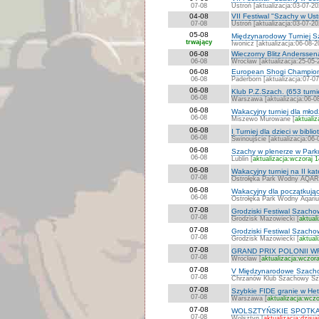
07-08
Ustroń [aktualizacja:03-07-20
04-08
VII Festiwal "Szachy w Ust
07-08
Ustroń [aktualizacja:03-07-20
05-08
Międzynarodowy Turniej S
trwający
Iwonicz [aktualizacja:06-08-2
06-08
Wieczorny Blitz Anderssen
06-08
Wrocław [aktualizacja:25-05-
06-08
European Shogi Champion
06-08
Paderborn [aktualizacja:07-0
06-08
Klub P.Z.Szach. (653 turni
06-08
Warszawa [aktualizacja:06-0
06-08
Wakacyjny turniej dla młod
06-08
Miszewo Murowane [
aktualiz
06-08
I Turniej dla dzieci w bibli
06-08
Świnoujście [aktualizacja:06-
06-08
Szachy w plenerze w Par
06-08
Lublin [
aktualizacja:wczoraj 
06-08
Wakacyjny turniej na II k
07-08
Ostrołęka Park Wodny AQAR
06-08
Wakacyjny dla początkując
06-08
Ostrołęka Park Wodny Aqariu
07-08
Grodziski Festiwal Szachow
07-08
Grodzisk Mazowiecki [
aktual
07-08
Grodziski Festiwal Szachow
07-08
Grodzisk Mazowiecki [
aktual
07-08
GRAND PRIX POLONII 
07-08
Wrocław [
aktualizacja:wczora
07-08
V Międzynarodowe Szacho
07-08
Chrzanów Klub Szachowy Szpi
07-08
Szybkie FIDE granie w H
07-08
Warszawa [
aktualizacja:wczo
07-08
WOLSZTYŃSKIE SPOTKA
07-08
Wolsztyn [
aktualizacja:dzisia