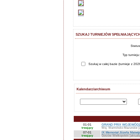
SZUKAJ TURNIEJÓW SPEŁNIAJĄCYCH
Statu
Typ turnieju
Szukaj w całej bazie (turnieje z 2026
Kalendarz/archiwum
01-01
GRAND PRIX WOJEWÓDZ
trwający
Woj. Warmińsko-Mazurskie [a
07-01
IX Memoriał Józefa Matwij
trwający
Gorzów Wielkopolski [aktuali