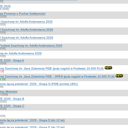
26]
ZE 2026
5-2026]
wa Pomorza o Puchar Solidarności
-2026]
l Szachowy im. Adolfa Anderssena 2026
2026]
l Szachowy im. Adolfa Anderssena 2026
2026]
l Szachowy im. Adolfa Anderssena 2026
2026]
estiwal Szachowy im. Adolfa Anderssena 2026
2026]
owy im. Adolfa Anderssena 2026
2026]
E 2026 - Grupa A
-2026]
iej Szachowy im. Jana Zukertorta FIDE (pula nagród w Festiwalu 10.000 PLN)
:13
]
niej Szachowy im. Jana Zukertorta FIDE - OPEN (pula nagród w Festiwalu 10.000 PLN)
20:19
]
troniu łączą pokolenia" 2026 - Grupa G (FIDE poniżej 1801)
26]
rdzy Mokotów
5-2026]
E 2026 - Grupa B
-2026]
E 2026 - Grupa C
-2026]
2026]
roniu łączą pokolenia" 2026 - Grupa D (do 12 lat)
26]
roniu łączą pokolenia" 2026 - Grupa E (do 10 lat)