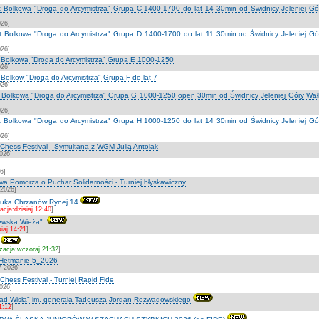
lat Bolkowa "Droga do Arcymistrza" Grupa C 1400-1700 do lat 14 30min od Świdnicy Jeleniej G
026]
lat Bolkowa "Droga do Arcymistrza" Grupa D 1400-1700 do lat 11 30min od Świdnicy Jeleniej G
026]
at Bolkowa "Droga do Arcymistrza" Grupa E 1000-1250
026]
t Bolkow "Droga do Arcymistrza" Grupa F do lat 7
026]
at Bolkowa "Droga do Arcymistrza" Grupa G 1000-1250 open 30min od Świdnicy Jeleniej Góry Wa
026]
lat Bolkowa "Droga do Arcymistrza" Grupa H 1000-1250 do lat 14 30min od Świdnicy Jeleniej G
026]
hess Festival - Symultana z WGM Julią Antolak
2026]
6]
a Pomorza o Puchar Solidarności - Turniej błyskawiczny
-2026]
tuka Chrzanów Rynej 14
acja:dzisiaj 12:40
]
lewska Wieża"
siaj 14:21
]
izacja:wczoraj 21:32
]
 Hetmanie 5_2026
7-2026]
ess Festival - Turniej Rapid Fide
2026]
ad Wisłą" im. generała Tadeusza Jordan-Rozwadowskiego
11:12
]