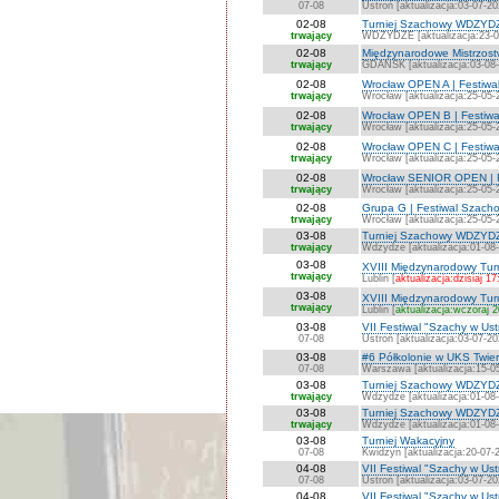
07-08
Ustroń [aktualizacja:03-07-20
02-08
Turniej Szachowy WDZYD
trwający
WDZYDZE [aktualizacja:23-0
02-08
Międzynarodowe Mistrzost
trwający
GDAŃSK [aktualizacja:03-08
02-08
Wrocław OPEN A | Festiwa
trwający
Wrocław [aktualizacja:25-05-
02-08
Wrocław OPEN B | Festiwa
trwający
Wrocław [aktualizacja:25-05-
02-08
Wrocław OPEN C | Festiwa
trwający
Wrocław [aktualizacja:25-05-
02-08
Wrocław SENIOR OPEN | F
trwający
Wrocław [aktualizacja:25-05-
02-08
Grupa G | Festiwal Szach
trwający
Wrocław [aktualizacja:25-05-
03-08
Turniej Szachowy WDZYDZ
trwający
Wdzydze [aktualizacja:01-08
03-08
XVIII Międzynarodowy Turn
trwający
Lublin [
aktualizacja:dzisiaj 17
03-08
XVIII Międzynarodowy Tur
trwający
Lublin [
aktualizacja:wczoraj 
03-08
VII Festiwal "Szachy w Us
07-08
Ustroń [aktualizacja:03-07-20
03-08
#6 Półkolonie w UKS Twie
07-08
Warszawa [aktualizacja:15-0
03-08
Turniej Szachowy WDZYDZ
trwający
Wdzydze [aktualizacja:01-08
03-08
Turniej Szachowy WDZYDZ
trwający
Wdzydze [aktualizacja:01-08
03-08
Turniej Wakacyjny
07-08
Kwidzyn [aktualizacja:20-07-
04-08
VII Festiwal "Szachy w Ust
07-08
Ustroń [aktualizacja:03-07-20
04-08
VII Festiwal "Szachy w Ust