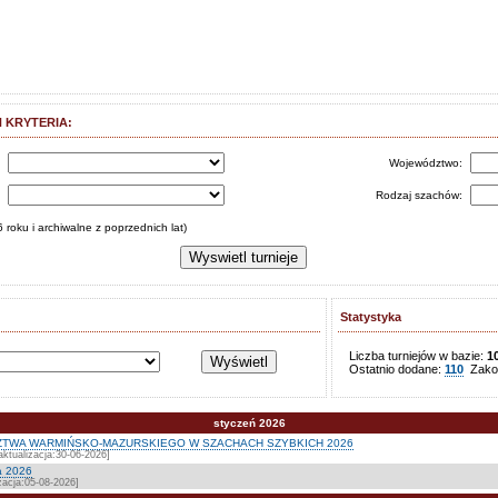
 KRYTERIA:
s
Województwo:
:
Rodzaj szachów:
 roku i archiwalne z poprzednich lat)
Statystyka
Liczba turniejów w bazie:
1
Ostatnio dodane:
110
Zakoń
styczeń 2026
TWA WARMIŃSKO-MAZURSKIEGO W SZACHACH SZYBKICH 2026
ktualizacja:30-06-2026]
a 2026
zacja:05-08-2026]