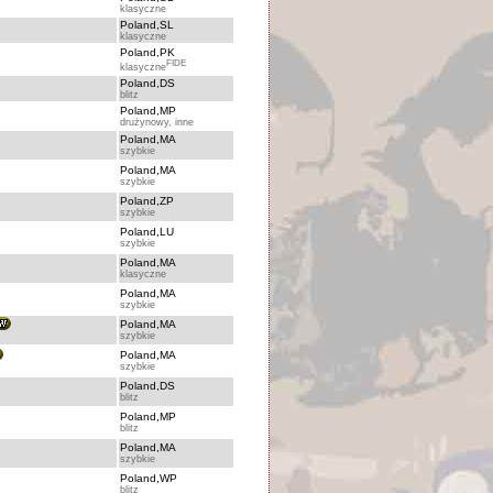
klasyczne
Poland,SL
klasyczne
Poland,PK
FIDE
klasyczne
Poland,DS
blitz
Poland,MP
drużynowy, inne
Poland,MA
szybkie
Poland,MA
szybkie
Poland,ZP
szybkie
Poland,LU
szybkie
Poland,MA
klasyczne
Poland,MA
szybkie
Poland,MA
szybkie
Poland,MA
szybkie
Poland,DS
blitz
Poland,MP
blitz
Poland,MA
szybkie
Poland,WP
blitz