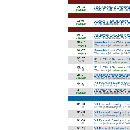
26-04
Liga Juniorów w Szachach 
trwający
Pyrzyce - Krzęcin - Strzelce 
11-06
1 KUŹNIA - Król u wyrchu (
trwający
Ustroń [aktualizacja:31-07-20
06-07
Wakacyjne Kursy Szacho
trwający
ONLINE [aktualizacja:03-07-
06-07
Poniedziałkowa Wakacyjn
trwający
Warszawa [aktualizacja:04-0
06-07
Poniedziałkowa Wakacyjn
trwający
Warszawa [aktualizacja:04-0
07-07
319th YMCA Summer 202
06-08
Warszawa [
aktualizacja:wczo
08-07
318th YMCA Summer 202
07-08
Warszawa [
aktualizacja:wczo
26-07
Niedzielna Wakacyjna K
trwający
Warszawa [aktualizacja:25-0
31-07
VII Festiwal Szachy w Ust
08-08
Ustroń [aktualizacja:10-05-20
31-07
Zgrupowanie Szachowe- VI
trwający
Ustroń [aktualizacja:02-07-20
01-08
VII Festiwal "Szachy w Us
07-08
Ustroń [aktualizacja:03-07-20
01-08
VII Festiwal "Szachy w Us
07-08
Ustroń [aktualizacja:03-07-20
01-08
VII Festiwal "Szachy w Ust
07-08
Ustroń [aktualizacja:03-07-20
01-08
VII Festiwal "Szachy w Us