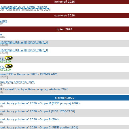
kwiecień 2026
Klasycznych 2026- Strefa Południe -
Kraj - Choszczno [aktualizacja:30-06-2026]
czerwiec 2026
Lato)
26]
lipiec 2026
we
2026]
a Kołówka FIDE w Hetmanie 2026_A
8-2026]
a Kołówka FIDE w Hetmanie 2026_B
8-2026]
6-B
raj 22:00
]
6-A
raj 22:00
]
ołówka FIDE w Hetmanie 2026 - ODWOŁANY
7-2026]
roniu łączą pokolenia 2026
26]
I Festiwal Szachy w Ustroniu łączą pokolenia 2026
26]
sierpień 2026
troniu łączą pokolenia" 2026 - Grupa M (FIDE powyżej 2099)
26]
troniu łączą pokolenia" 2026 - Grupa A (FIDE 1750-2150)
26]
roniu łączą pokolenia" 2026 - Grupa B (50+)
26]
troniu łączą pokolenia" 2026 - Grupa C (FIDE poniżej 1801)