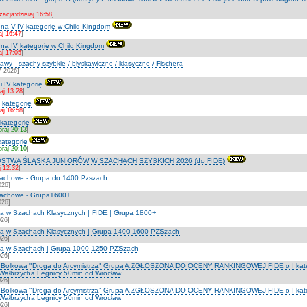
zacja:dzisiaj 16:58
]
at na V-IV kategorię w Child Kingdom
aj 16:47
]
at na IV kategorię w Child Kingdom
aj 17:05
]
wy - szachy szybkie / błyskawiczne / klasyczne / Fischera
7-2026]
 i IV kategorię
iaj 13:28
]
I kategorię
iaj 16:58
]
 kategorię
oraj 20:13
]
 kategorię
oraj 20:10
]
STWA ŚLĄSKA JUNIORÓW W SZACHACH SZYBKICH 2026 (do FIDE)
j 12:32
]
szachowe - Grupa do 1400 Pzszach
026]
szachowe - Grupa1600+
026]
na w Szachach Klasycznych | FIDE | Grupa 1800+
026]
zna w Szachach Klasycznych | Grupa 1400-1600 PZSzach
026]
zna w Szachach | Grupa 1000-1250 PZSzach
026]
lat Bolkowa "Droga do Arcymistrza" Grupa A ZGŁOSZONA DO OCENY RANKINGOWEJ FIDE o I kateg
 Wałbrzycha Legnicy 50min od Wrocław
026]
lat Bolkowa "Droga do Arcymistrza" Grupa A ZGŁOSZONA DO OCENY RANKINGOWEJ FIDE o I kateg
 Wałbrzycha Legnicy 50min od Wrocław
026]