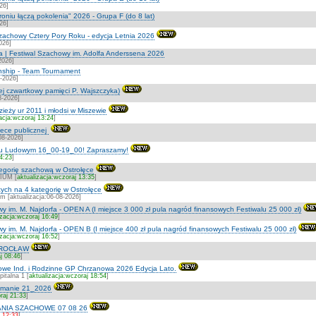
26]
roniu łączą pokolenia" 2026 - Grupa F (do 8 lat)
26]
zachowy Cztery Pory Roku - edycja Letnia 2026
026]
a | Festiwal Szachowy im. Adolfa Anderssena 2026
2026]
ship - Team Tournament
7-2026]
ej czwartkowy pamięci P. Wajszczyka)
8-2026]
zieży ur 2011 i młodsi w Miszewie
acja:wczoraj 13:24
]
otece publicznej
08-2026]
ku Ludowym 16_00-19_00! Zapraszamy!
14:23
]
ategorię szachową w Ostrołęce
IUM [
aktualizacja:wczoraj 13:35
]
ych na 4 kategorię w Ostrołęce
m [aktualizacja:06-08-2026]
y im. M. Najdorfa - OPEN A (I miejsce 3 000 zł pula nagród finansowych Festiwalu 25 000 zł)
izacja:wczoraj 16:49
]
y im. M. Najdorfa - OPEN B (I miejsce 400 zł pula nagród finansowych Festiwalu 25 000 zł)
izacja:wczoraj 16:52
]
WROCŁAW
j 08:46
]
we Ind. i Rodzinne GP Chrzanowa 2026 Edycja Lato.
talna 1 [
aktualizacja:wczoraj 18:54
]
etmanie 21_2026
raj 21:33
]
NIA SZACHOWE 07 08 26
j 12:33
]