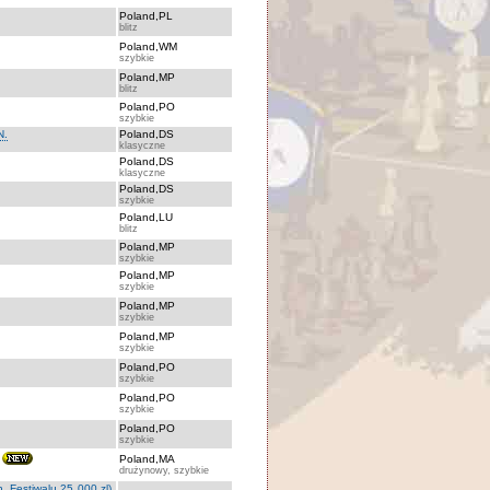
Poland,PL
blitz
Poland,WM
szybkie
Poland,MP
blitz
Poland,PO
szybkie
N.
Poland,DS
klasyczne
Poland,DS
klasyczne
Poland,DS
szybkie
Poland,LU
blitz
Poland,MP
szybkie
Poland,MP
szybkie
Poland,MP
szybkie
Poland,MP
szybkie
Poland,PO
szybkie
Poland,PO
szybkie
Poland,PO
szybkie
Poland,MA
drużynowy, szybkie
. Festiwalu 25 000 zl)