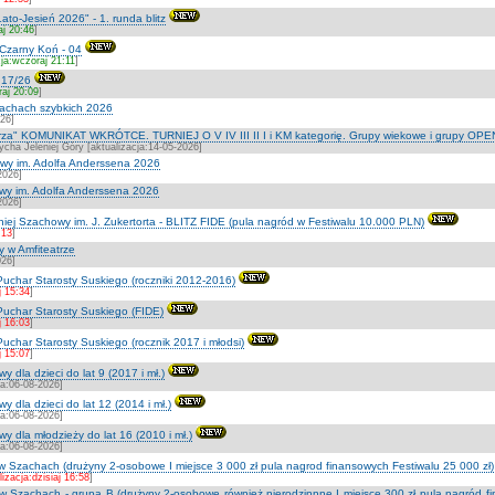
ato-Jesień 2026" - 1. runda blitz
aj 20:46
]
Czarny Koń - 04
cja:wczoraj 21:11
]
 17/26
raj 20:09
]
szachach szybkich 2026
026]
strza" KOMUNIKAT WKRÓTCE. TURNIEJ O V IV III II I i KM kategorię. Grupy wiekowe i grupy OPE
cha Jeleniej Góry [aktualizacja:14-05-2026]
owy im. Adolfa Anderssena 2026
2026]
owy im. Adolfa Anderssena 2026
2026]
iej Szachowy im. J. Zukertorta - BLITZ FIDE (pula nagród w Festiwalu 10.000 PLN)
:13
]
y w Amfiteatrze
026]
Puchar Starosty Suskiego (roczniki 2012-2016)
j 15:34
]
Puchar Starosty Suskiego (FIDE)
j 16:03
]
uchar Starosty Suskiego (rocznik 2017 i młodsi)
j 15:07
]
 dla dzieci do lat 9 (2017 i mł.)
ja:06-08-2026]
y dla dzieci do lat 12 (2014 i mł.)
ja:06-08-2026]
y dla młodzieży do lat 16 (2010 i mł.)
ja:06-08-2026]
 w Szachach (drużyny 2-osobowe I miejsce 3 000 zł pula nagrod finansowych Festiwalu 25 000 zł)
lizacja:dzisiaj 16:58
]
 w Szachach - grupa B (drużyny 2-osobowe również nierodzinnne I miejsce 300 zł pula nagród fin