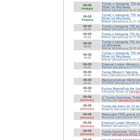
Turniej o kategorię 750 
08-08
50min od Wrocławia
trwający
Bolków [aktualizacja:31-07-2
Turniej o kategorię 750 
08-08
50min od Wrocławia
trwający
Bolków [aktualizacja:31-07-2
08-08
Turniej o kategorię 750 l
08-08
Bolków [aktualizacja:31-07-2
08-08
Turniej o kategorię 750 la
08-08
Bolków [aktualizacja:31-07-2
Turniej o kategorię 750 l
08-08
od Wrocławia
08-08
Bolków [aktualizacja:31-07-2
Turniej o kategorię 750 
08-08
50min od Wrocławia
08-08
Bolków [aktualizacja:31-07-2
08-08
Emanuel Lasker Women's C
08-08
Barlinek [aktualizacja:17-07-
08-08
Turniej Młodych Talentów
08-08
Kutno [aktualizacja:03-08-202
08-08
Międzynarodowe Mistrzostw
08-08
GDAŃSK [aktualizacja:05-08
08-08
Puchar Bistro&Pub Ale Sz
08-08
Chrzanów Rynek 14 [
aktualiz
09-08
IV Turniej Szachowy "Kró
planowany
Ostrzeszów [
aktualizacja:dzi
09-08
Turniej dla dzieci do 12 lat
planowany
Grodzisk Mazowiecki [
aktual
09-08
Wakacyjne FIDE granie w
planowany
Warszawa [aktualizacja:30-0
09-08
Emanuel Lasker Women's Ch
planowany
Barlinek [aktualizacja:17-07-
09-08
Turniej Szachowy "Cudu n
planowany
Radom [
aktualizacja:dzisiaj 
09-08