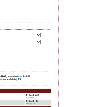
03905
, wyswietlonych:
626
czone dzisiaj:
25
Poland,WM
szybkie
Poland,LB
klasyczne