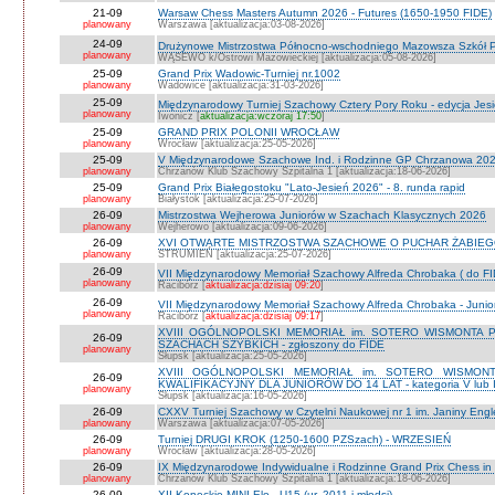
21-09
Warsaw Chess Masters Autumn 2026 - Futures (1650-1950 FIDE)
planowany
Warszawa [aktualizacja:03-08-2026]
24-09
Drużynowe Mistrzostwa Północno-wschodniego Mazowsza Szkół
planowany
WĄSEWO k/Ostrowi Mazowieckiej [aktualizacja:05-08-2026]
25-09
Grand Prix Wadowic-Turniej nr.1002
planowany
Wadowice [aktualizacja:31-03-2026]
25-09
Międzynarodowy Turniej Szachowy Cztery Pory Roku - edycja Jes
planowany
Iwonicz [
aktualizacja:wczoraj 17:50
]
25-09
GRAND PRIX POLONII WROCŁAW
planowany
Wrocław [aktualizacja:25-05-2026]
25-09
V Międzynarodowe Szachowe Ind. i Rodzinne GP Chrzanowa 2026
planowany
Chrzanów Klub Szachowy Szpitalna 1 [aktualizacja:18-06-2026]
25-09
Grand Prix Białegostoku "Lato-Jesień 2026" - 8. runda rapid
planowany
Białystok [aktualizacja:25-07-2026]
26-09
Mistrzostwa Wejherowa Juniorów w Szachach Klasycznych 2026
planowany
Wejherowo [aktualizacja:09-06-2026]
26-09
XVI OTWARTE MISTRZOSTWA SZACHOWE O PUCHAR ŻABIEGO K
planowany
STRUMIEŃ [aktualizacja:25-07-2026]
26-09
VII Międzynarodowy Memoriał Szachowy Alfreda Chrobaka ( do FI
planowany
Racibórz [
aktualizacja:dzisiaj 09:20
]
26-09
VII Międzynarodowy Memoriał Szachowy Alfreda Chrobaka - Junior
planowany
Racibórz [
aktualizacja:dzisiaj 09:17
]
XVIII OGÓLNOPOLSKI MEMORIAŁ im. SOTERO WISMONTA 
26-09
SZACHACH SZYBKICH - zgłoszony do FIDE
planowany
Słupsk [aktualizacja:25-05-2026]
XVIII OGÓLNOPOLSKI MEMORIAŁ im. SOTERO WISMON
26-09
KWALIFIKACYJNY DLA JUNIORÓW DO 14 LAT - kategoria V lub IV 
planowany
Słupsk [aktualizacja:16-05-2026]
26-09
CXXV Turniej Szachowy w Czytelni Naukowej nr 1 im. Janiny Engler
planowany
Warszawa [aktualizacja:07-05-2026]
26-09
Turniej DRUGI KROK (1250-1600 PZSzach) - WRZESIEŃ
planowany
Wrocław [aktualizacja:28-05-2026]
26-09
IX Międzynarodowe Indywidualne i Rodzinne Grand Prix Chess i
planowany
Chrzanów Klub Szachowy Szpitalna 1 [aktualizacja:18-06-2026]
26-09
XII Koneckie MINI-Elo - U15 (ur. 2011 i młodsi)