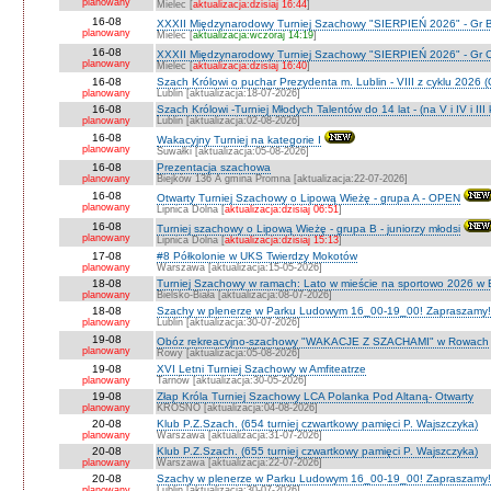
planowany
Mielec [
aktualizacja:dzisiaj 16:44
]
16-08
XXXII Międzynarodowy Turniej Szachowy "SIERPIEŃ 2026" - Gr B
planowany
Mielec [
aktualizacja:wczoraj 14:19
]
16-08
XXXII Międzynarodowy Turniej Szachowy "SIERPIEŃ 2026" - Gr C J
planowany
Mielec [
aktualizacja:dzisiaj 16:40
]
16-08
Szach Królowi o puchar Prezydenta m. Lublin - VIII z cyklu 2026
planowany
Lublin [aktualizacja:18-07-2026]
16-08
Szach Królowi -Turniej Młodych Talentów do 14 lat - (na V i IV i III
planowany
Lublin [aktualizacja:02-08-2026]
16-08
Wakacyjny Turniej na kategorie I
planowany
Suwałki [aktualizacja:05-08-2026]
16-08
Prezentacja szachowa
planowany
Biejków 136 A gmina Promna [aktualizacja:22-07-2026]
16-08
Otwarty Turniej Szachowy o Lipową Wieżę - grupa A - OPEN
planowany
Lipnica Dolna [
aktualizacja:dzisiaj 06:51
]
16-08
Turniej szachowy o Lipową Wieżę - grupa B - juniorzy młodsi
planowany
Lipnica Dolna [
aktualizacja:dzisiaj 15:13
]
17-08
#8 Półkolonie w UKS Twierdzy Mokotów
planowany
Warszawa [aktualizacja:15-05-2026]
18-08
Turniej Szachowy w ramach: Lato w mieście na sportowo 2026 w Bie
planowany
Bielsko-Biała [aktualizacja:08-07-2026]
18-08
Szachy w plenerze w Parku Ludowym 16_00-19_00! Zapraszamy!
planowany
Lublin [aktualizacja:30-07-2026]
19-08
Obóz rekreacyjno-szachowy "WAKACJE Z SZACHAMI" w Rowach
planowany
Rowy [aktualizacja:05-08-2026]
19-08
XVI Letni Turniej Szachowy w Amfiteatrze
planowany
Tarnów [aktualizacja:30-05-2026]
19-08
Złap Króla Turniej Szachowy LCA Polanka Pod Altaną- Otwarty
planowany
KROSNO [aktualizacja:04-08-2026]
20-08
Klub P.Z.Szach. (654 turniej czwartkowy pamięci P. Wajszczyka)
planowany
Warszawa [aktualizacja:31-07-2026]
20-08
Klub P.Z.Szach. (655 turniej czwartkowy pamięci P. Wajszczyka)
planowany
Warszawa [aktualizacja:22-07-2026]
20-08
Szachy w plenerze w Parku Ludowym 16_00-19_00! Zapraszamy!
planowany
Lublin [aktualizacja:30-07-2026]