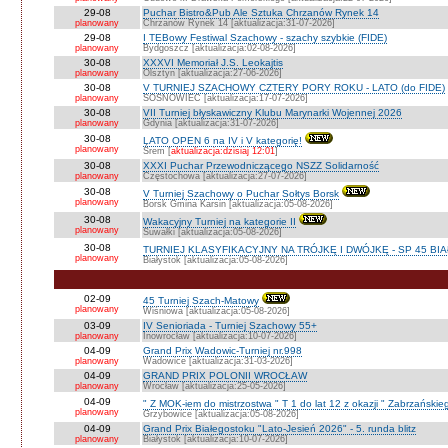
29-08
Puchar Bistro&Pub Ale Sztuka Chrzanów Rynek 14
planowany
Chrzanów Rynek 14 [aktualizacja:31-07-2026]
29-08
I TEBowy Festiwal Szachowy - szachy szybkie (FIDE)
planowany
Bydgoszcz [aktualizacja:02-08-2026]
30-08
XXXVI Memoriał J.S. Leokajtis
planowany
Olsztyn [aktualizacja:27-06-2026]
30-08
V TURNIEJ SZACHOWY CZTERY PORY ROKU - LATO (do FIDE)
planowany
SOSNOWIEC [aktualizacja:17-07-2026]
30-08
VII Turniej błyskawiczny Klubu Marynarki Wojennej 2026
planowany
Gdynia [aktualizacja:31-07-2026]
30-08
LATO OPEN 6 na IV i V kategorię!
planowany
Śrem [
aktualizacja:dzisiaj 12:01
]
30-08
XXXI Puchar Przewodniczącego NSZZ Solidarność
planowany
Częstochowa [aktualizacja:27-07-2026]
30-08
V Turniej Szachowy o Puchar Sołtys Borsk
planowany
Borsk Gmina Karsin [aktualizacja:05-08-2026]
30-08
Wakacyjny Turniej na kategorie II
planowany
Suwałki [aktualizacja:05-08-2026]
30-08
TURNIEJ KLASYFIKACYJNY NA TRÓJKĘ I DWÓJKĘ - SP 45 BI
planowany
Białystok [aktualizacja:05-08-2026]
02-09
45 Turniej Szach-Matowy
planowany
Wiśniowa [aktualizacja:05-08-2026]
03-09
IV Senioriada - Turniej Szachowy 55+
planowany
Inowrocław [aktualizacja:10-07-2026]
04-09
Grand Prix Wadowic-Turniej nr.998
planowany
Wadowice [aktualizacja:31-03-2026]
04-09
GRAND PRIX POLONII WROCŁAW
planowany
Wrocław [aktualizacja:25-05-2026]
04-09
" Z MOK-iem do mistrzostwa " T 1 do lat 12 z okazji " Zabrzańskie
planowany
Grzybowice [aktualizacja:05-08-2026]
04-09
Grand Prix Białegostoku "Lato-Jesień 2026" - 5. runda blitz
planowany
Białystok [aktualizacja:10-07-2026]