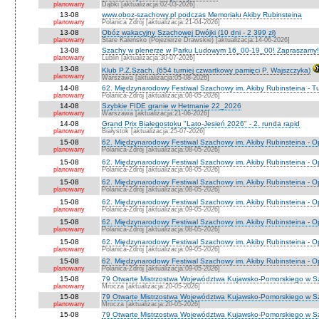
planowany
Dąbki [aktualizacja:02-03-2026]
13-08
www.oboz-szachowy.pl podczas Memoriału Akiby Rubinsteina
planowany
Polanica Zdrój [aktualizacja:21-04-2026]
13-08
Obóz wakacyjny Szachowej Dwójki (10 dni - 2 399 zł)
planowany
Stare Kaleńsko (Pojezierze Drawskie) [aktualizacja:14-06-2026]
13-08
Szachy w plenerze w Parku Ludowym 16_00-19_00! Zapraszamy!
planowany
Lublin [aktualizacja:30-07-2026]
13-08
Klub P.Z.Szach. (654 turniej czwartkowy pamięci P. Wajszczyka)
planowany
Warszawa [aktualizacja:05-08-2026]
14-08
62. Międzynarodowy Festiwal Szachowy im. Akiby Rubinsteina - Tu
planowany
Polanica-Zdrój [aktualizacja:08-05-2026]
14-08
Szybkie FIDE granie w Hetmanie 22_2026
planowany
Warszawa [aktualizacja:21-06-2026]
14-08
Grand Prix Białegostoku "Lato-Jesień 2026" - 2. runda rapid
planowany
Białystok [aktualizacja:25-07-2026]
15-08
62. Międzynarodowy Festiwal Szachowy im. Akiby Rubinsteina - O
planowany
Polanica-Zdrój [aktualizacja:08-05-2026]
15-08
62. Międzynarodowy Festiwal Szachowy im. Akiby Rubinsteina - 
planowany
Polanica-Zdrój [aktualizacja:08-05-2026]
15-08
62. Międzynarodowy Festiwal Szachowy im. Akiby Rubinsteina - O
planowany
Polanica-Zdrój [aktualizacja:08-05-2026]
15-08
62. Międzynarodowy Festiwal Szachowy im. Akiby Rubinsteina - O
planowany
Polanica-Zdrój [aktualizacja:09-05-2026]
15-08
62. Międzynarodowy Festiwal Szachowy im. Akiby Rubinsteina - O
planowany
Polanica-Zdrój [aktualizacja:08-05-2026]
15-08
62. Międzynarodowy Festiwal Szachowy im. Akiby Rubinsteina - 
planowany
Polanica-Zdrój [aktualizacja:09-05-2026]
15-08
62. Międzynarodowy Festiwal Szachowy im. Akiby Rubinsteina - 
planowany
Polanica-Zdrój [aktualizacja:09-05-2026]
15-08
79 Otwarte Mistrzostwa Województwa Kujawsko-Pomorskiego w S
planowany
Mrocza [aktualizacja:20-05-2026]
15-08
79 Otwarte Mistrzostwa Województwa Kujawsko-Pomorskiego w 
planowany
Mrocza [aktualizacja:20-05-2026]
15-08
79 Otwarte Mistrzostwa Województwa Kujawsko-Pomorskiego w Sz