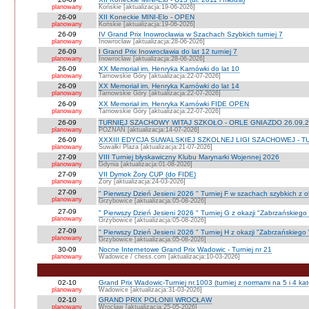
planowany
Końskie [aktualizacja:19-06-2026]
26-09
XII Koneckie MINI-Elo - OPEN
planowany
Końskie [aktualizacja:19-06-2026]
26-09
IV Grand Prix Inowrocławia w Szachach Szybkich turniej 7
planowany
Inowrocław [aktualizacja:28-06-2026]
26-09
I Grand Prix Inowrocławia do lat 12 turniej 7
planowany
Inowrocław [aktualizacja:28-06-2026]
26-09
XX Memoriał im. Henryka Karnówki do lat 10
planowany
Tarnowskie Góry [aktualizacja:22-07-2026]
26-09
XX Memoriał im. Henryka Karnówki do lat 14
planowany
Tarnowskie Góry [aktualizacja:22-07-2026]
26-09
XX Memoriał im. Henryka Karnówki FIDE OPEN
planowany
Tarnowskie Góry [aktualizacja:22-07-2026]
26-09
TURNIEJ SZACHOWY WITAJ SZKOŁO - ORLE GNIAZDO 26.09.2
planowany
POZNAŃ [aktualizacja:14-07-2026]
26-09
XXXIII EDYCJA SUWALSKIEJ SZKOLNEJ LIGI SZACHOWEJ - TU
planowany
Suwałki Plaza [aktualizacja:21-07-2026]
27-09
VIII Turniej błyskawiczny Klubu Marynarki Wojennej 2026
planowany
Gdynia [aktualizacja:01-08-2026]
27-09
VII Dymok Żory CUP (do FIDE)
planowany
Żory [aktualizacja:24-03-2026]
27-09
" Pierwszy Dzień Jesieni 2026 " Turniej F w szachach szybkich z 
planowany
Grzybowice [aktualizacja:05-08-2026]
27-09
" Pierwszy Dzień Jesieni 2026 " Turniej G z okazji "Zabrzańskiego
planowany
Grzybowice [aktualizacja:05-08-2026]
27-09
" Pierwszy Dzień Jesieni 2026 " Turniej H z okazji "Zabrzańskiego
planowany
Grzybowice [aktualizacja:05-08-2026]
30-09
Nocne Internetowe Grand Prix Wadowic - Turniej nr 21
planowany
Wadowice / chess.com [aktualizacja:10-03-2026]
02-10
Grand Prix Wadowic-Turniej nr.1003 (turniej z normami na 5 i 4 kat
planowany
Wadowice [aktualizacja:31-03-2026]
02-10
GRAND PRIX POLONII WROCŁAW
planowany
Wrocław [aktualizacja:25-05-2026]