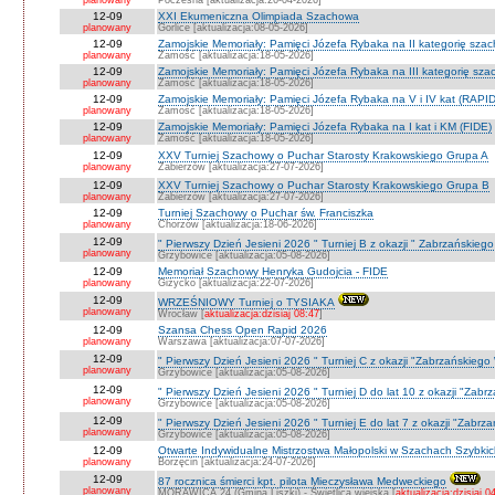
planowany
Poczesna [aktualizacja:26-04-2026]
12-09
XXI Ekumeniczna Olimpiada Szachowa
planowany
Gorlice [aktualizacja:08-05-2026]
12-09
Zamojskie Memoriały: Pamięci Józefa Rybaka na II kategorię sza
planowany
Zamość [aktualizacja:18-05-2026]
12-09
Zamojskie Memoriały: Pamięci Józefa Rybaka na III kategorię sz
planowany
Zamość [aktualizacja:18-05-2026]
12-09
Zamojskie Memoriały: Pamięci Józefa Rybaka na V i IV kat (RAPI
planowany
Zamość [aktualizacja:18-05-2026]
12-09
Zamojskie Memoriały: Pamięci Józefa Rybaka na I kat i KM (FIDE)
planowany
Zamość [aktualizacja:18-05-2026]
12-09
XXV Turniej Szachowy o Puchar Starosty Krakowskiego Grupa A
planowany
Zabierzów [aktualizacja:27-07-2026]
12-09
XXV Turniej Szachowy o Puchar Starosty Krakowskiego Grupa B
planowany
Zabierzów [aktualizacja:27-07-2026]
12-09
Turniej Szachowy o Puchar św. Franciszka
planowany
Chorzów [aktualizacja:18-06-2026]
12-09
" Pierwszy Dzień Jesieni 2026 " Turniej B z okazji " Zabrzańskieg
planowany
Grzybowice [aktualizacja:05-08-2026]
12-09
Memoriał Szachowy Henryka Gudojcia - FIDE
planowany
Giżycko [aktualizacja:22-07-2026]
12-09
WRZEŚNIOWY Turniej o TYSIAKA
planowany
Wrocław [
aktualizacja:dzisiaj 08:47
]
12-09
Szansa Chess Open Rapid 2026
planowany
Warszawa [aktualizacja:07-07-2026]
12-09
" Pierwszy Dzień Jesieni 2026 " Turniej C z okazji "Zabrzańskiego
planowany
Grzybowice [aktualizacja:05-08-2026]
12-09
" Pierwszy Dzień Jesieni 2026 " Turniej D do lat 10 z okazji "Zab
planowany
Grzybowice [aktualizacja:05-08-2026]
12-09
" Pierwszy Dzień Jesieni 2026 " Turniej E do lat 7 z okazji "Zabrz
planowany
Grzybowice [aktualizacja:05-08-2026]
12-09
Otwarte Indywidualne Mistrzostwa Małopolski w Szachach Szybki
planowany
Borzęcin [aktualizacja:24-07-2026]
12-09
87 rocznica śmierci kpt. pilota Mieczysława Medweckiego
planowany
MORAWICA 24 (Gmina Liszki) - Świetlica wiejska [
aktualizacja:dzisiaj 0