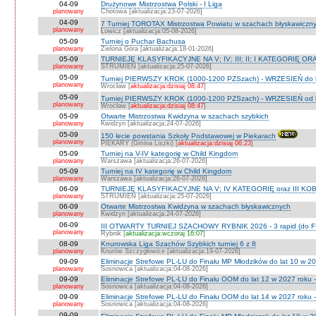
04-09
Drużynowe Mistrzostwa Polski - I Liga
planowany
Chotowa [aktualizacja:23-07-2026]
04-09
7 Turniej TOROTAX Mistrzostwa Powiatu w szachach błyskawiczn
planowany
Łowicz [aktualizacja:05-08-2026]
05-09
Turniej o Puchar Bachusa
planowany
Zielona Góra [aktualizacja:18-01-2026]
05-09
TURNIEJE KLASYFIKACYJNE NA V; IV; III; II; I KATEGORIĘ OR
planowany
STRUMIEŃ [aktualizacja:25-07-2026]
05-09
Turniej PIERWSZY KROK (1000-1200 PZSzach) - WRZESIEŃ do l
planowany
Wrocław [
aktualizacja:dzisiaj 08:47
]
05-09
Turniej PIERWSZY KROK (1000-1200 PZSzach) - WRZESIEŃ od l
planowany
Wrocław [
aktualizacja:dzisiaj 08:47
]
05-09
Otwarte Mistrzostwa Kwidzyna w szachach szybkich
planowany
Kwidzyn [aktualizacja:24-07-2026]
05-09
150 lecie powstania Szkoły Podstawowej w Piekarach
planowany
PIEKARY (Gmina Liszki) [
aktualizacja:dzisiaj 06:23
]
05-09
Turniej na V-IV kategorię w Child Kingdom
planowany
Warszawa [aktualizacja:26-07-2026]
05-09
Turniej na IV kategorię w Child Kingdom
planowany
Warszawa [aktualizacja:26-07-2026]
06-09
TURNIEJE KLASYFIKACYJNE NA V; IV KATEGORIĘ oraz III KOB
planowany
STRUMIEŃ [aktualizacja:25-07-2026]
06-09
Otwarte Mistrzostwa Kwidzyna w szachach błyskawicznych
planowany
Kwidzyn [aktualizacja:24-07-2026]
06-09
III OTWARTY TURNIEJ SZACHOWY RYBNIK 2026 - 3 rapid (do F
planowany
Rybnik [
aktualizacja:wczoraj 16:07
]
08-09
Knurowska Liga Szachów Szybkich turniej 6 z 8
planowany
Knurów Szczygłowice [aktualizacja:19-07-2026]
09-09
Eliminacje Strefowe PL-LU do Finału MP Młodzików do lat 10 w 20
planowany
Sosnowica [aktualizacja:04-08-2026]
09-09
Eliminacje Strefowe PL-LU do Finału OOM do lat 12 w 2027 roku -
planowany
Sosnowica [aktualizacja:04-08-2026]
09-09
Eliminacje Strefowe PL-LU do Finału OOM do lat 14 w 2027 roku 
planowany
Sosnowica [aktualizacja:04-08-2026]
09-09