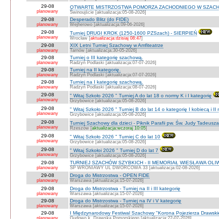
29-08
OTWARTE MISTRZOSTWA POMORZA ZACHODNIEGO W SZACH
planowany
Świnoujście [aktualizacja:05-08-2026]
29-08
Desperado Blitz (do FIDE)
planowany
Wejherowo [aktualizacja:09-06-2026]
29-08
Turniej DRUGI KROK (1250-1600 PZSzach) - SIERPIEŃ
planowany
Wrocław [
aktualizacja:dzisiaj 08:47
]
29-08
XIX Letni Turniej Szachowy w Amfiteatrze
planowany
Tarnów [aktualizacja:30-05-2026]
29-08
Turniej o III kategorię szachową.
planowany
Radzyń Podlaski [aktualizacja:07-07-2026]
29-08
Turniej na II kategorię.
planowany
Radzyń Podlaski [aktualizacja:07-07-2026]
29-08
Turniej na I kategorię szachową.
planowany
Radzyń Podlaski [aktualizacja:08-07-2026]
29-08
" Witaj Szkoło 2026 " Turniej A do lat 18 o normy K i I kategorię
planowany
Grzybowice [aktualizacja:05-08-2026]
29-08
" Witaj Szkoło 2026 " Turniej B do lat 14 o kategorię I kobiecą i I
planowany
Grzybowice [aktualizacja:05-08-2026]
29-08
Turniej Szachowy dla dzieci - Piknik Parafii pw. Św. Judy Tadeus
planowany
Rzeszów [
aktualizacja:wczoraj 10:05
]
29-08
" Witaj Szkoło 2026 " Turniej C do lat 10
planowany
Grzybowice [aktualizacja:05-08-2026]
29-08
" Witaj Szkołoi 2026 " Turniej D do lat 7
planowany
Grzybowice [aktualizacja:05-08-2026]
29-08
TURNIEJ SZACHÓW SZYBKICH - II MEMORIAŁ WIESŁAWA OLI
planowany
SP WRONIAWY UL DWORCOWA 33 [aktualizacja:02-08-2026]
29-08
Droga do Mistrzostwa - OPEN FIDE
planowany
Warszawa [aktualizacja:15-07-2026]
29-08
Droga do Mistrzostwa - Turniej na II i III kategorię
planowany
Warszawa [aktualizacja:15-07-2026]
29-08
Droga do Mistrzostwa - Turniej na IV i V kategorię
planowany
Warszawa [aktualizacja:15-07-2026]
29-08
I Międzynarodowy Festiwal Szachowy "Korona Pojezierza Drawski
planowany
Gudowo k. Drawska Pomorskiego [aktualizacja:22-07-2026]