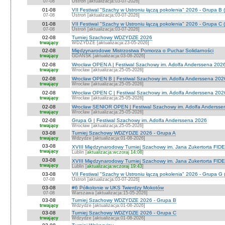
07-08
Ustroń [aktualizacja:03-07-2026]
01-08
VII Festiwal "Szachy w Ustroniu łączą pokolenia" 2026 - Grupa B 
07-08
Ustroń [aktualizacja:03-07-2026]
01-08
VII Festiwal "Szachy w Ustroniu łączą pokolenia" 2026 - Grupa C 
07-08
Ustroń [aktualizacja:03-07-2026]
02-08
Turniej Szachowy WDZYDZE 2026
trwający
WDZYDZE [aktualizacja:23-05-2026]
02-08
Międzynarodowe Mistrzostwa Pomorza o Puchar Solidarności
trwający
GDAŃSK [aktualizacja:03-08-2026]
02-08
Wrocław OPEN A | Festiwal Szachowy im. Adolfa Anderssena 202
trwający
Wrocław [aktualizacja:25-05-2026]
02-08
Wrocław OPEN B | Festiwal Szachowy im. Adolfa Anderssena 202
trwający
Wrocław [aktualizacja:25-05-2026]
02-08
Wrocław OPEN C | Festiwal Szachowy im. Adolfa Anderssena 202
trwający
Wrocław [aktualizacja:25-05-2026]
02-08
Wrocław SENIOR OPEN | Festiwal Szachowy im. Adolfa Andersse
trwający
Wrocław [aktualizacja:25-05-2026]
02-08
Grupa G | Festiwal Szachowy im. Adolfa Anderssena 2026
trwający
Wrocław [aktualizacja:25-05-2026]
03-08
Turniej Szachowy WDZYDZE 2026 - Grupa A
trwający
Wdzydze [aktualizacja:01-08-2026]
03-08
XVIII Międzynarodowy Turniej Szachowy im. Jana Zukertorta FIDE
trwający
Lublin [
aktualizacja:wczoraj 14:08
]
03-08
XVIII Międzynarodowy Turniej Szachowy im. Jana Zukertorta FID
trwający
Lublin [
aktualizacja:wczoraj 19:43
]
03-08
VII Festiwal "Szachy w Ustroniu łączą pokolenia" 2026 - Grupa G 
07-08
Ustroń [aktualizacja:03-07-2026]
03-08
#6 Półkolonie w UKS Twierdzy Mokotów
07-08
Warszawa [aktualizacja:15-05-2026]
03-08
Turniej Szachowy WDZYDZE 2026 - Grupa B
trwający
Wdzydze [aktualizacja:01-08-2026]
03-08
Turniej Szachowy WDZYDZE 2026 - Grupa C
trwający
Wdzydze [aktualizacja:01-08-2026]