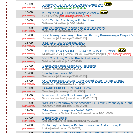
12-09
V MEMORIAŁ PRABUCKICH SZACHISTÓW
planowany
Prabuty [
aktualizacja:wczoraj 08:30
]
13-09
61. MOKATE_O Puchar Gminy Goleszów
planowany
GOLESZÓW [
aktualizacja:dzisiaj 07:12
]
13-09
XVIII Turniej Szachowy o Puchar Lata
planowany
Wiśniew [aktualizacja:30-01-2026]
13-09
Turniej Szachowy "Z wisienką w tle" B juniorzy
planowany
Wiśniew [aktualizacja:30-01-2026]
13-09
XXV Turniej Szachowy o Puchar Starosty Krakowskiego Grupa C d
planowany
Zabierzów [aktualizacja:27-07-2026]
13-09
Szansa Chess Open Blitz 2026
planowany
Warszawa [aktualizacja:07-07-2026]
13-09
" TURNIEJ dla LAURKI " - ZAWODY CHARYTATYWNE
planowany
MORAWICA 24 ( Gmina Liszki) - Świetlica Wiejska [
aktualizacja:dzisiaj 
13-09
XXIII Szachowy Turniej Pamięci Września
planowany
Wieluń [aktualizacja:31-07-2026]
17-09
Śląska Akademia Szachowa - szkolenie
planowany
Ustroń [aktualizacja:28-06-2026]
18-09
Szachy Fischera nr.65
planowany
Wadowice [aktualizacja:31-03-2026]
18-09
Grand Prix Białegostoku "Lato-Jesień 2026" - 7. runda blitz
planowany
Białystok [aktualizacja:18-07-2026]
18-09
GRAND PRIX POLONII WROCŁAW
planowany
Wrocław [aktualizacja:25-05-2026]
18-09
Kurs Instruktorów Szachowych (online)
planowany
Warszawa (online) [aktualizacja:30-05-2026]
19-09
Weekend Szachowy w Wadowicach IX Turniej Szachowy o Puchar S
planowany
Wadowice [aktualizacja:13-07-2026]
19-09
Zdobywamy Kategorie - Jesień 2026
planowany
Nowe Żabno - Gmina Nowa Sól [aktualizacja:18-01-2026]
19-09
Szachy Dla Dzieci
planowany
Strzelce Krajeńskie [aktualizacja:01-02-2026]
19-09
IV Turniej Szachowy o Puchar Burmistrza Dukli - Turniej B
planowany
Dukla [aktualizacja:02-06-2026]
19-09
Świętokrzyska Liga Szachowa 2026 - Turniej III (A) - od 1600 PZ