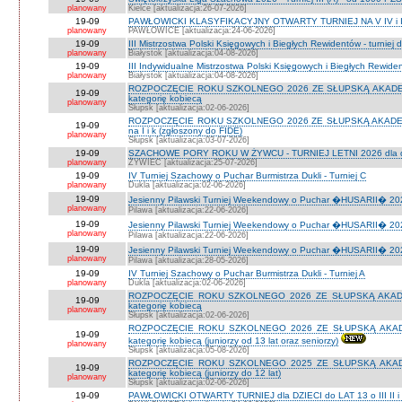
planowany
Kielce [aktualizacja:26-07-2026]
19-09
PAWŁOWICKI KLASYFIKACYJNY OTWARTY TURNIEJ NA V IV i I
planowany
PAWŁOWICE [aktualizacja:24-06-2026]
19-09
III Mistrzostwa Polski Księgowych i Biegłych Rewidentów - turniej d
planowany
Białystok [aktualizacja:04-08-2026]
19-09
III Indywidualne Mistrzostwa Polski Księgowych i Biegłych Rewid
planowany
Białystok [aktualizacja:04-08-2026]
ROZPOCZĘCIE ROKU SZKOLNEGO 2026 ZE SŁUPSKĄ AKADEMIĄ 
19-09
kategorię kobiecą
planowany
Słupsk [aktualizacja:02-06-2026]
ROZPOCZĘCIE ROKU SZKOLNEGO 2026 ZE SŁUPSKĄ AKADEMIĄ
19-09
na I i k (zgłoszony do FIDE)
planowany
Słupsk [aktualizacja:03-07-2026]
19-09
SZACHOWE PORY ROKU W ŻYWCU - TURNIEJ LETNI 2026 dla dzie
planowany
ŻYWIEC [aktualizacja:25-07-2026]
19-09
IV Turniej Szachowy o Puchar Burmistrza Dukli - Turniej C
planowany
Dukla [aktualizacja:02-06-2026]
19-09
Jesienny Pilawski Turniej Weekendowy o Puchar �HUSARII� 2026
planowany
Pilawa [aktualizacja:22-06-2026]
19-09
Jesienny Pilawski Turniej Weekendowy o Puchar �HUSARII� 2026
planowany
Pilawa [aktualizacja:22-06-2026]
19-09
Jesienny Pilawski Turniej Weekendowy o Puchar �HUSARII� 2026
planowany
Pilawa [aktualizacja:28-05-2026]
19-09
IV Turniej Szachowy o Puchar Burmistrza Dukli - Turniej A
planowany
Dukla [aktualizacja:02-06-2026]
ROZPOCZĘCIE ROKU SZKOLNEGO 2026 ZE SŁUPSKĄ AKADEMI
19-09
kategorię kobiecą
planowany
Słupsk [aktualizacja:02-06-2026]
ROZPOCZĘCIE ROKU SZKOLNEGO 2026 ZE SŁUPSKĄ AKADEMI
19-09
kategorię kobiecą (juniorzy od 13 lat oraz seniorzy)
planowany
Słupsk [aktualizacja:05-08-2026]
ROZPOCZĘCIE ROKU SZKOLNEGO 2025 ZE SŁUPSKĄ AKADEMI
19-09
kategorię kobiecą (juniorzy do 12 lat)
planowany
Słupsk [aktualizacja:02-06-2026]
19-09
PAWŁOWICKI OTWARTY TURNIEJ dla DZIECI do LAT 13 o III II i I