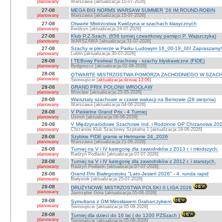
planowany
Warszawa [aktualizacja:15-07-2026]
27-08
MEGA BIG NORMS WARSAW SUMMER '26 IM ROUND-ROBIN
planowany
Warszawa [aktualizacja:15-07-2026]
27-08
Otwarte Mistrzostwa Kwidzyna w szachach klasycznych
planowany
Kwidzyn [aktualizacja:24-07-2026]
27-08
Klub P.Z.Szach. (656 turniej czwartkowy pamięci P. Wajszczyka)
planowany
WARSZAWA [aktualizacja:31-07-2026]
27-08
Szachy w plenerze w Parku Ludowym 16_00-19_00! Zapraszamy!
planowany
Lublin [aktualizacja:30-07-2026]
28-08
I TEBowy Festiwal Szachowy - szachy błyskawiczne (FIDE)
planowany
Bydgoszcz [aktualizacja:02-08-2026]
28-08
OTWARTE MISTRZOSTWA POMORZA ZACHODNIEGO W SZACH
planowany
Świnoujście [
aktualizacja:dzisiaj 13:06
]
28-08
GRAND PRIX POLONII WROCŁAW
planowany
Wrocław [aktualizacja:25-05-2026]
28-08
Warsztaty szachowe w czasie wakacji na Bemowie (28 sierpnia)
planowany
Warszawa [aktualizacja:04-06-2026]
28-08
V Piekielne Grand Prix - 4 Turniej
planowany
Ustroń [aktualizacja:06-06-2026]
28-08
V Międzynarodowe Szachowe Ind. i Rodzinne GP Chrzanowa 202
planowany
Chrzanów Klub Szachowy Szpitalna 1 [aktualizacja:18-06-2026]
28-08
Szybkie FIDE granie w Hetmanie 24_2026
planowany
Warszawa [aktualizacja:21-06-2026]
28-08
Turniej na V i IV kategorię dla zawodników z 2013 r. i młodszych.
planowany
Radzyń Podlaski [aktualizacja:07-07-2026]
28-08
Turniej na V i IV kategorię dla zawodników z 2012 r. i starszych.
planowany
Radzyń Podlaski [aktualizacja:07-07-2026]
28-08
Grand Prix Białegostoku "Lato-Jesień 2026" - 4. runda rapid
planowany
Białystok [aktualizacja:25-07-2026]
28-08
DRUŻYNOWE MISTRZOSTWA POLSKI II LIGA 2026
planowany
Jastrzębie Góra [aktualizacja:05-08-2026]
28-08
Symultana z GM Mirosławem Grabarczykiem
planowany
Świnoujście [aktualizacja:05-08-2026]
28-08
Turniej dla dzieci do 16 lat ( do 1200 PZSzach )
planowany
Świnoujście [aktualizacja:05-08-2026]