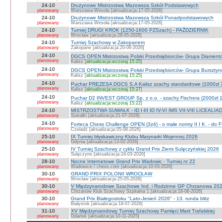
24-10
Drużynowe Mistrzostwa Mazowsza Szkół Podstawowych
planowany
Warszawa-Wesoła [aktualizacja:17-05-2026]
24-10
Drużynowe Mistrzostwa Mazowsza Szkół Ponadpodstawowych
planowany
Warszawa Wesoła [aktualizacja:17-05-2026]
24-10
Turniej DRUGI KROK (1250-1600 PZSzach) - PAŹDZIERNIK
planowany
Wrocław [aktualizacja:28-05-2026]
24-10
Turniej Szachowy w Zakopanem
planowany
Zakopane [aktualizacja:20-06-2026]
24-10
DGCS OPEN Mistrzostwa Polski Przedsiębiorców- Grupa Diament
planowany
Kalisz [
aktualizacja:wczoraj 15:25
]
24-10
DGCS OPEN Mistrzostwa Polski Przedsiębiorców- Grupa Burszty
planowany
Kalisz [
aktualizacja:wczoraj 15:25
]
24-10
Puchar PREZESA DGCS S.A Kalisz szachy standardowe (1000zł 
planowany
Kalisz [
aktualizacja:wczoraj 15:27
]
24-10
Puchar D2 INVEST GROUP Sp. z o.o. - szachy Fischera (2000zł 1
planowany
Kalisz [
aktualizacja:wczoraj 15:22
]
24-10
MISTRZOSTWA SUWAŁK - ID I-III ID IV-VI IMS VII-VIII LICEALIA
planowany
Suwałki [aktualizacja:21-07-2026]
24-10
Forteca Chess Challenge OPEN (3z4) - o małe normy II I K. - do F
planowany
Czeladź [aktualizacja:05-08-2026]
25-10
IX Turniej błyskawiczny Klubu Marynarki Wojennej 2026
planowany
Gdynia [aktualizacja:13-02-2026]
25-10
IV Turniej Szachowy z cyklu Grand Prix Ziemi Sulęczyńskiej 2026
planowany
Sulęczyno [aktualizacja:24-03-2026]
28-10
Nocne Internetowe Grand Prix Wadowic - Turniej nr 22
planowany
Wadowice / chess.com [aktualizacja:10-03-2026]
30-10
GRAND PRIX POLONII WROCŁAW
planowany
Wrocław [aktualizacja:25-05-2026]
30-10
V Międzynarodowe Szachowe Ind. i Rodzinne GP Chrzanowa 2026
planowany
Chrzanów Klub Szachowy Szpitalna 1 [aktualizacja:18-06-2026]
30-10
Grand Prix Białegostoku "Lato-Jesień 2026" - 13. runda blitz
planowany
Białystok [aktualizacja:18-07-2026]
31-10
XV Międzynarodowy Turniej Szachowy Pamięci Marii Trafalskiej
planowany
Gdańsk [aktualizacja:10-11-2025]