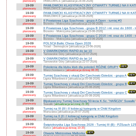
planowany
PAWŁOWICE [aktualizacja:24-06-2026]
19-09
PAWŁOWICKI KLASYFIKACYJNY OTWARTY TURNIEJ NA II KATEG
planowany
PAWŁOWICE [aktualizacja:24-06-2026]
19-09
PAWŁOWICKI KLASYFIKACYJNY OTWARTY TURNIEJ NA III KATEG
planowany
PAWŁOWICE [aktualizacja:24-06-2026]
19-09
II Powiatowa Liga Szachowa - grupa A Open - turniej #3
planowany
Brzesko - Mokrzyska [aktualizacja:23-06-2026]
19-09
II Powiatowa Liga Szachowa - grupa B 2012 i mł. oraz do 1600 - t
planowany
Brzesko - Mokrzyska [aktualizacja:23-06-2026]
19-09
II Powiatowa Liga Szachowa - grupa C 2016 i mł. oraz do 1400 - t
planowany
Brzesko - Mokrzyska [aktualizacja:23-06-2026]
19-09
POLSCA Baltic Chess Open 2026
planowany
Ystad - Świnoujście [aktualizacja:23-06-2026]
19-09
V GWARKOWSKI RAPID do lat 10
planowany
Tarnowskie Góry [aktualizacja:22-07-2026]
19-09
V GWARKOWSKI RAPID do lat 14
planowany
Tarnowskie Góry [aktualizacja:22-07-2026]
19-09
Pokolenia dla klubu klub dla pokoleń RÓŻNE GRUPY
planowany
Wierzchosławice [
aktualizacja:dzisiaj 06:35
]
19-09
Turniej Szachowy z okazji Dni Czechowic-Dziedzic - grupa A
planowany
Ligota Miliardowice [aktualizacja:05-08-2026]
19-09
Turniej Szachowy z okazji Dni Czechowic-Dziedzic - grupa B
planowany
Ligota Miliardowice [aktualizacja:05-08-2026]
19-09
Turniej Szachowy z okazji Dni Czechowic-Dziedzic - grupa C
planowany
Ligota Miliardowice [aktualizacja:05-08-2026]
19-09
Błyskawiczny Turniej Szachowy 50-lecia K.Sz. "HAŃCZA" Suwałki
planowany
Suwałki [
aktualizacja:wczoraj 21:35
]
19-09
Turniej na III (III i II kobiecą) kategorię w Child Kingdom
planowany
Warszawa [aktualizacja:26-07-2026]
19-09
Turniej na II (II i I kobiecą) kategorię w Child Kingdom
planowany
Warszawa [aktualizacja:26-07-2026]
19-09
Świętokrzyska Liga Szachowa 2026 - Turniej III (B) - PZSzach 1
planowany
Kielce [
aktualizacja:dzisiaj 10:35
]
19-09
Otwarte Mistrzostwa Malborka
planowany