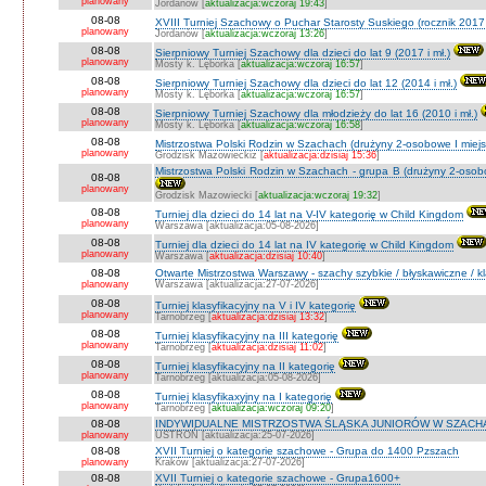
planowany
Jordanów [
aktualizacja:wczoraj 19:43
]
08-08
XVIII Turniej Szachowy o Puchar Starosty Suskiego (rocznik 2017 
planowany
Jordanów [
aktualizacja:wczoraj 13:26
]
08-08
Sierpniowy Turniej Szachowy dla dzieci do lat 9 (2017 i mł.)
planowany
Mosty k. Lęborka [
aktualizacja:wczoraj 16:57
]
08-08
Sierpniowy Turniej Szachowy dla dzieci do lat 12 (2014 i mł.)
planowany
Mosty k. Lęborka [
aktualizacja:wczoraj 16:57
]
08-08
Sierpniowy Turniej Szachowy dla młodzieży do lat 16 (2010 i mł.)
planowany
Mosty k. Lęborka [
aktualizacja:wczoraj 16:58
]
08-08
Mistrzostwa Polski Rodzin w Szachach (drużyny 2-osobowe I miejs
planowany
Grodzisk Mazowieckiz [
aktualizacja:dzisiaj 15:36
]
Mistrzostwa Polski Rodzin w Szachach - grupa B (drużyny 2-osobo
08-08
planowany
Grodzisk Mazowiecki [
aktualizacja:wczoraj 19:32
]
08-08
Turniej dla dzieci do 14 lat na V-IV kategorię w Child Kingdom
planowany
Warszawa [aktualizacja:05-08-2026]
08-08
Turniej dla dzieci do 14 lat na IV kategorię w Child Kingdom
planowany
Warszawa [
aktualizacja:dzisiaj 10:40
]
08-08
Otwarte Mistrzostwa Warszawy - szachy szybkie / błyskawiczne / k
planowany
Warszawa [aktualizacja:27-07-2026]
08-08
Turniej klasyfikacyjny na V i IV kategorię
planowany
Tarnobrzeg [
aktualizacja:dzisiaj 13:32
]
08-08
Turniej klasyfikacyjny na III kategorię
planowany
Tarnobrzeg [
aktualizacja:dzisiaj 11:02
]
08-08
Turniej klasyfikacyjny na II kategorię
planowany
Tarnobrzeg [aktualizacja:05-08-2026]
08-08
Turniej klasyfikaxyjny na I kategorię
planowany
Tarnobrzeg [
aktualizacja:wczoraj 09:20
]
08-08
INDYWIDUALNE MISTRZOSTWA ŚLĄSKA JUNIORÓW W SZACHAC
planowany
USTROŃ [aktualizacja:25-07-2026]
08-08
XVII Turniej o kategorie szachowe - Grupa do 1400 Pzszach
planowany
Kraków [aktualizacja:27-07-2026]
08-08
XVII Turniej o kategorie szachowe - Grupa1600+