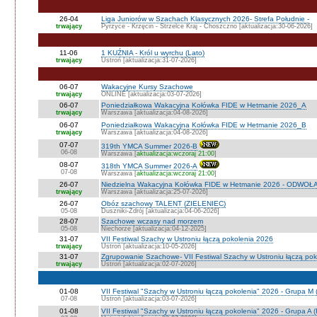
26-04
Liga Juniorów w Szachach Klasycznych 2026- Strefa Południe -
trwający
Pyrzyce - Krzęcin - Strzelce Kraj - Choszczno [aktualizacja:30-06-2026]
11-06
1 KUŹNIA - Król u wyrchu (Lato)
trwający
Ustroń [aktualizacja:31-07-2026]
06-07
Wakacyjne Kursy Szachowe
trwający
ONLINE [aktualizacja:03-07-2026]
06-07
Poniedziałkowa Wakacyjna Kołówka FIDE w Hetmanie 2026_A
trwający
Warszawa [aktualizacja:04-08-2026]
06-07
Poniedziałkowa Wakacyjna Kołówka FIDE w Hetmanie 2026_B
trwający
Warszawa [aktualizacja:04-08-2026]
07-07
319th YMCA Summer 2026-B
06-08
Warszawa [
aktualizacja:wczoraj 21:00
]
08-07
318th YMCA Summer 2026-A
07-08
Warszawa [
aktualizacja:wczoraj 21:00
]
26-07
Niedzielna Wakacyjna Kołówka FIDE w Hetmanie 2026 - ODWOŁ
trwający
Warszawa [aktualizacja:25-07-2026]
26-07
Obóz szachowy TALENT (ZIELENIEC)
05-08
Duszniki-Zdrój [aktualizacja:04-06-2026]
28-07
Szachowe wczasy nad morzem
05-08
Niechorze [aktualizacja:04-12-2025]
31-07
VII Festiwal Szachy w Ustroniu łączą pokolenia 2026
trwający
Ustroń [aktualizacja:10-05-2026]
31-07
Zgrupowanie Szachowe- VII Festiwal Szachy w Ustroniu łączą po
trwający
Ustroń [aktualizacja:02-07-2026]
01-08
VII Festiwal "Szachy w Ustroniu łączą pokolenia" 2026 - Grupa M
07-08
Ustroń [aktualizacja:03-07-2026]
01-08
VII Festiwal "Szachy w Ustroniu łączą pokolenia" 2026 - Grupa A