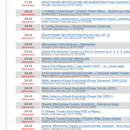
17-10
DRUŻYNOWE MISTRZOSTWA WOJEWÓDZTWA PODLASKIEGO 
planowany
Suwałki [aktualizacja:21-07-2026]
18-10
V TURNIEJ SZACHOWY CZTERY PORY ROKU - JESIEŃ (do FID
planowany
SOSNOWIEC [aktualizacja:21-01-2026]
18-10
V Grand-Prix Lubelszczyzny o puchar Burmistrza Opola Lubelskie
planowany
Opole Lubelskie [aktualizacja:21-07-2026]
18-10
VI Turniej Szachowy o Puchar Burmistrza Dziwnowa
planowany
Dziwnów [aktualizacja:17-03-2026]
18-10
DRUŻYNOWE MISTRZOSTWA POLSKI DO LAT 10
planowany
Szklarska Porębs [aktualizacja:07-06-2026]
19-10
Mistrzostwa Polski Drukarzy i Wydawców
planowany
Serpelice [aktualizacja:16-06-2026]
23-10
Grand Prix Wadowic-Turniej nr.1005 (z normami na 2. 3. 4. 5. kate
planowany
Wadowice [aktualizacja:31-03-2026]
23-10
GRAND PRIX POLONII WROCŁAW
planowany
Wrocław [aktualizacja:25-05-2026]
23-10
Grand Prix Białegostoku "Lato-Jesień 2026" - 12. runda rapid
planowany
Białystok [aktualizacja:25-07-2026]
24-10
XXVII NOCNY MARATON SZACHOWY o PUCHAR GMINY PAWŁOW
planowany
PAWŁOWICE [aktualizacja:09-12-2025]
24-10
Wielki Jesienny Klasyk Kaszubski (Grupa Skowronki 1000-1250)
planowany
Wejherowo [aktualizacja:11-06-2026]
24-10
Wielki Jesienny Klasyk Kaszubski (Grupa Sokoły 1400+)
planowany
Wejherowo [aktualizacja:11-06-2026]
24-10
Wielki Jesienny Klasyk Kaszubski (Grupa Orły 1800+)
planowany
Wejherowo [aktualizacja:11-06-2026]
24-10
Otwarte Mistrzostwa Powiatu Strzelecko - Drezdeneckiego
planowany
Strzelce Krajeńskie [aktualizacja:01-02-2026]
24-10
IV Otwarty Turniej Szachowy FIDE w Nidzicy
planowany
Nidzica [aktualizacja:13-07-2026]
24-10
XI Otwarty Turniej Szachowy o Puchar Wójta Gminy Kaliska
planowany
Kaliska [aktualizacja:26-06-2026]
24-10
Otwarte Mistrzostwa Śląska w szacho-tenisie stołowym - finał edyc
planowany
Gliwice [aktualizacja:26-04-2026]