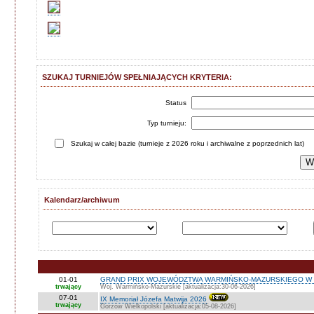
SZUKAJ TURNIEJÓW SPEŁNIAJĄCYCH KRYTERIA:
Status
Typ turnieju:
Szukaj w całej bazie (turnieje z 2026 roku i archiwalne z poprzednich lat)
Kalendarz/archiwum
01-01
GRAND PRIX WOJEWÓDZTWA WARMIŃSKO-MAZURSKIEGO W 
trwający
Woj. Warmińsko-Mazurskie [aktualizacja:30-06-2026]
07-01
IX Memoriał Józefa Matwija 2026
trwający
Gorzów Wielkopolski [aktualizacja:05-08-2026]