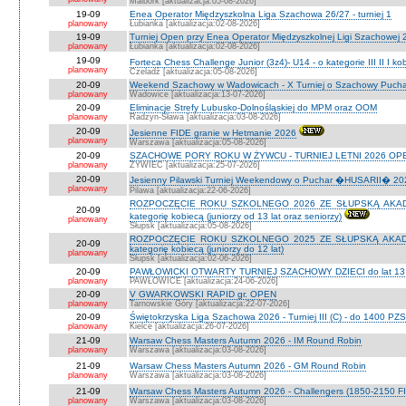
Malbork [aktualizacja:05-08-2026]
19-09
Enea Operator Międzyszkolna Liga Szachowa 26/27 - turniej 1
planowany
Łubianka [aktualizacja:02-08-2026]
19-09
Turniej Open przy Enea Operator Międzyszkolnej Ligi Szachowej 26
planowany
Łubianka [aktualizacja:02-08-2026]
19-09
Forteca Chess Challenge Junior (3z4)- U14 - o kategorie III II I k
planowany
Czeladź [aktualizacja:05-08-2026]
20-09
Weekend Szachowy w Wadowicach - X Turniej o Szachowy Puchar B
planowany
Wadowice [aktualizacja:13-07-2026]
20-09
Eliminacje Strefy Lubusko-Dolnośląskiej do MPM oraz OOM
planowany
Radzyn-Sława [aktualizacja:03-08-2026]
20-09
Jesienne FIDE granie w Hetmanie 2026
planowany
Warszawa [aktualizacja:05-08-2026]
20-09
SZACHOWE PORY ROKU W ŻYWCU - TURNIEJ LETNI 2026 OPEN
planowany
ŻYWIEC [aktualizacja:25-07-2026]
20-09
Jesienny Pilawski Turniej Weekendowy o Puchar �HUSARII� 2026
planowany
Pilawa [aktualizacja:22-06-2026]
ROZPOCZĘCIE ROKU SZKOLNEGO 2026 ZE SŁUPSKĄ AKADEMI
20-09
kategorię kobiecą (juniorzy od 13 lat oraz seniorzy)
planowany
Słupsk [aktualizacja:05-08-2026]
ROZPOCZĘCIE ROKU SZKOLNEGO 2025 ZE SŁUPSKĄ AKADEMI
20-09
kategorię kobiecą (juniorzy do 12 lat)
planowany
Słupsk [aktualizacja:02-06-2026]
20-09
PAWŁOWICKI OTWARTY TURNIEJ SZACHOWY DZIECI do lat 13 o ka
planowany
PAWŁOWICE [aktualizacja:24-06-2026]
20-09
V GWARKOWSKI RAPID gr. OPEN
planowany
Tarnowskie Góry [aktualizacja:22-07-2026]
20-09
Świętokrzyska Liga Szachowa 2026 - Turniej III (C) - do 1400 PZ
planowany
Kielce [aktualizacja:26-07-2026]
21-09
Warsaw Chess Masters Autumn 2026 - IM Round Robin
planowany
Warszawa [aktualizacja:03-08-2026]
21-09
Warsaw Chess Masters Autumn 2026 - GM Round Robin
planowany
Warszawa [aktualizacja:03-08-2026]
21-09
Warsaw Chess Masters Autumn 2026 - Challengers (1850-2150 F
planowany
Warszawa [aktualizacja:03-08-2026]