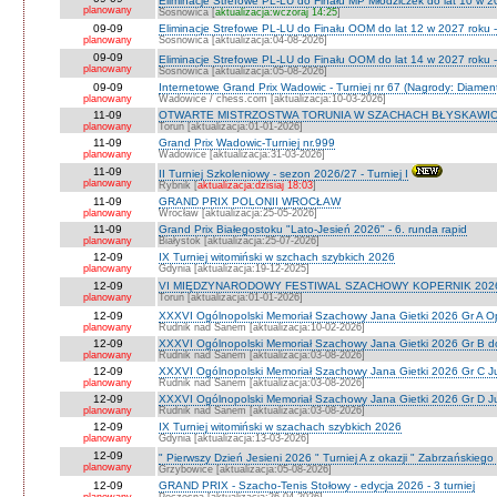
Eliminacje Strefowe PL-LU do Finału MP Młodziczek do lat 10 w 2
planowany
Sosnowica [
aktualizacja:wczoraj 14:25
]
09-09
Eliminacje Strefowe PL-LU do Finału OOM do lat 12 w 2027 roku 
planowany
Sosnowica [aktualizacja:04-08-2026]
09-09
Eliminacje Strefowe PL-LU do Finału OOM do lat 14 w 2027 roku 
planowany
Sosnowica [aktualizacja:05-08-2026]
09-09
Internetowe Grand Prix Wadowic - Turniej nr 67 (Nagrody: Diamen
planowany
Wadowice / chess.com [aktualizacja:10-03-2026]
11-09
OTWARTE MISTRZOSTWA TORUNIA W SZACHACH BŁYSKAWIC
planowany
Toruń [aktualizacja:01-01-2026]
11-09
Grand Prix Wadowic-Turniej nr.999
planowany
Wadowice [aktualizacja:31-03-2026]
11-09
II Turniej Szkoleniowy - sezon 2026/27 - Turniej I
planowany
Rybnik [
aktualizacja:dzisiaj 18:03
]
11-09
GRAND PRIX POLONII WROCŁAW
planowany
Wrocław [aktualizacja:25-05-2026]
11-09
Grand Prix Białegostoku "Lato-Jesień 2026" - 6. runda rapid
planowany
Białystok [aktualizacja:25-07-2026]
12-09
IX Turniej witomiński w szchach szybkich 2026
planowany
Gdynia [aktualizacja:19-12-2025]
12-09
VI MIĘDZYNARODOWY FESTIWAL SZACHOWY KOPERNIK 202
planowany
Toruń [aktualizacja:01-01-2026]
12-09
XXXVI Ogólnopolski Memoriał Szachowy Jana Gietki 2026 Gr A 
planowany
Rudnik nad Sanem [aktualizacja:10-02-2026]
12-09
XXXVI Ogólnopolski Memoriał Szachowy Jana Gietki 2026 Gr B 
planowany
Rudnik nad Sanem [aktualizacja:03-08-2026]
12-09
XXXVI Ogólnopolski Memoriał Szachowy Jana Gietki 2026 Gr C Ju
planowany
Rudnik nad Sanem [aktualizacja:03-08-2026]
12-09
XXXVI Ogólnopolski Memoriał Szachowy Jana Gietki 2026 Gr D Jun.
planowany
Rudnik nad Sanem [aktualizacja:03-08-2026]
12-09
IX Turniej witomiński w szachach szybkich 2026
planowany
Gdynia [aktualizacja:13-03-2026]
12-09
" Pierwszy Dzień Jesieni 2026 " Turniej A z okazji " Zabrzańskiego
planowany
Grzybowice [aktualizacja:05-08-2026]
12-09
GRAND PRIX - Szacho-Tenis Stołowy - edycja 2026 - 3 turniej