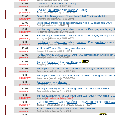
21-08
V Piekielne Grand Prix - 3 Turniej
planowany
Ustroń [aktualizacja:06-06-2026]
21-08
Szybkie FIDE granie w Hetmanie 23_2026
planowany
Warszawa [aktualizacja:21-06-2026]
21-08
Grand Prix Białegostoku "Lato-Jesień 2026" - 3. runda blitz
planowany
Białystok [aktualizacja:10-07-2026]
21-08
Mistrzostwa Polski Niepełnosprawnych Kobiet w szachach 2026
planowany
Brok [aktualizacja:11-07-2026]
22-08
XXI Turniej Szachowy o Puchar Burmistrza Pszczyny szachy szyb
planowany
Pszczyna [aktualizacja:26-05-2026]
22-08
XXI Turniej Szachowy o Puchar Burmistrza Pszczyny Turniej dzieci
planowany
Pszczyna [aktualizacja:26-05-2026]
22-08
XXI Turniej Szachowy o Puchar Burmistrza Pszczyny Turniej dzieci
planowany
Pszczyna [aktualizacja:26-05-2026]
22-08
XVII Letni Turniej Szachowy w Amfiteatrze
planowany
Tarnów [aktualizacja:30-05-2026]
22-08
POŻEGNANIE LATA Z SZACHAMI - XX Turniej szachów szybkich 
planowany
Marki [aktualizacja:15-07-2026]
22-08
Turniej Obrońców Głogowa - Grupa A
planowany
Głogów [aktualizacja:05-08-2026]
22-08
Turniej dla dzieci do 14 lat na III (III i II kobiecą) kategorię w Chi
planowany
Warszawa [aktualizacja:04-08-2026]
22-08
Turniej dla DZIECI do 14 lat na II (II i I kobiecą) kategorię w Chil
planowany
Warszawa [aktualizacja:05-08-2026]
22-08
Turniej wakacyjny dla dzieci
planowany
Tczew [aktualizacja:02-07-2026]
22-08
Turniej Szachowy w ramach Programu LZS "AKTYWNA WIEŚ" 202
planowany
Kamień [aktualizacja:29-07-2026]
22-08
Turniej Szachowy w ramach Programu LZS "AKTYWNA WIEŚ" 202
planowany
Kamień [
aktualizacja:dzisiaj 16:45
]
22-08
XVI FESTIWAL SZACHOWY ŚWIĘTOKRZYSKIE 2026 - GRUPA A 
planowany
Sielpia Wielka k./Końskich [aktualizacja:21-07-2026]
22-08
XVIII Turniej o kategorie szachowe - Grupa1600+
planowany
Kraków [aktualizacja:27-07-2026]