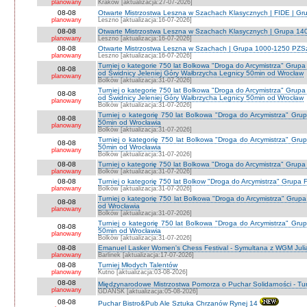
planowany
Kraków [aktualizacja:27-07-2026]
08-08
Otwarte Mistrzostwa Leszna w Szachach Klasycznych | FIDE | G
planowany
Leszno [aktualizacja:16-07-2026]
08-08
Otwarte Mistrzostwa Leszna w Szachach Klasycznych | Grupa 1
planowany
Leszno [aktualizacja:16-07-2026]
08-08
Otwarte Mistrzostwa Leszna w Szachach | Grupa 1000-1250 PZS
planowany
Leszno [aktualizacja:16-07-2026]
Turniej o kategorie 750 lat Bolkowa "Droga do Arcymistrza" G
08-08
od Świdnicy Jeleniej Góry Wałbrzycha Legnicy 50min od Wrocław
planowany
Bolków [aktualizacja:31-07-2026]
Turniej o kategorie 750 lat Bolkowa "Droga do Arcymistrza" G
08-08
od Świdnicy Jeleniej Góry Wałbrzycha Legnicy 50min od Wrocław
planowany
Bolków [aktualizacja:31-07-2026]
Turniej o kategorię 750 lat Bolkowa "Droga do Arcymistrza" Gr
08-08
50min od Wrocławia
planowany
Bolków [aktualizacja:31-07-2026]
Turniej o kategorię 750 lat Bolkowa "Droga do Arcymistrza" Gr
08-08
50min od Wrocławia
planowany
Bolków [aktualizacja:31-07-2026]
08-08
Turniej o kategorię 750 lat Bolkowa "Droga do Arcymistrza" Grup
planowany
Bolków [aktualizacja:31-07-2026]
08-08
Turniej o kategorię 750 lat Bolkow "Droga do Arcymistrza" Grupa F
planowany
Bolków [aktualizacja:31-07-2026]
Turniej o kategorię 750 lat Bolkowa "Droga do Arcymistrza" Gru
08-08
od Wrocławia
planowany
Bolków [aktualizacja:31-07-2026]
Turniej o kategorię 750 lat Bolkowa "Droga do Arcymistrza" Gr
08-08
50min od Wrocławia
planowany
Bolków [aktualizacja:31-07-2026]
08-08
Emanuel Lasker Women's Chess Festival - Symultana z WGM Julią
planowany
Barlinek [aktualizacja:17-07-2026]
08-08
Turniej Młodych Talentów
planowany
Kutno [aktualizacja:03-08-2026]
08-08
Międzynarodowe Mistrzostwa Pomorza o Puchar Solidarności - Tur
planowany
GDAŃSK [aktualizacja:05-08-2026]
08-08
Puchar Bistro&Pub Ale Sztuka Chrzanów Rynej 14