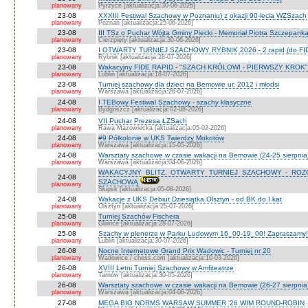
planowany
Pyrzyce [aktualizacja:30-06-2026]
23-08
XXXIII Festiwal Szachowy w Poznaniu) z okazji 90-lecia WZSzach
planowany
Poznań [aktualizacja:25-06-2026]
23-08
III TSz o Puchar Wójta Gminy Piecki - Memoriał Piotra Szczepan
planowany
Cierzpięty [aktualizacja:30-06-2026]
23-08
I OTWARTY TURNIEJ SZACHOWY RYBNIK 2026 - 2 rapid (do FI
planowany
Rybnik [aktualizacja:28-07-2026]
23-08
Wakacyjny FIDE RAPID - "SZACH KRÓLOWI - PIERWSZY KROK" O
planowany
Lublin [aktualizacja:18-07-2026]
23-08
Turniej szachowy dla dzieci na Bemowie ur. 2012 i młodsi
planowany
Warszawa [aktualizacja:26-07-2026]
24-08
I TEBowy Festiwal Szachowy - szachy klasyczne
planowany
Bydgoszcz [aktualizacja:02-08-2026]
24-08
VII Puchar Prezesa ŁZSach
planowany
Rawa Mazowiecka [aktualizacja:05-02-2026]
24-08
#9 Półkolonie w UKS Twierdzy Mokotów
planowany
Warszawa [aktualizacja:15-05-2026]
24-08
Warsztaty szachowe w czasie wakacji na Bemowie (24-25 sierpnia
planowany
Warszawa [aktualizacja:04-06-2026]
WAKACYJNY BLITZ. OTWARTY TURNIEJ SZACHOWY - RO
24-08
SZACHOWĄ
planowany
Słupsk [aktualizacja:05-08-2026]
24-08
Wakacje z UKS Debiut Dziesiątka Olsztyn - od BK do I kat
planowany
Olsztyn [aktualizacja:25-07-2026]
25-08
Turniej Szachów Fischera
planowany
Gliwice [aktualizacja:28-07-2026]
25-08
Szachy w plenerze w Parku Ludowym 16_00-19_00! Zapraszamy!
planowany
Lublin [aktualizacja:30-07-2026]
26-08
Nocne Internetowe Grand Prix Wadowic - Turniej nr 20
planowany
Wadowice / chess.com [aktualizacja:10-03-2026]
26-08
XVIII Letni Turniej Szachowy w Amfiteatrze
planowany
Tarnów [aktualizacja:30-05-2026]
26-08
Warsztaty szachowe w czasie wakacji na Bemowie (26-27 sierpnia
planowany
Warszawa [aktualizacja:04-06-2026]
27-08
MEGA BIG NORMS WARSAW SUMMER '26 WIM ROUND-ROBIN