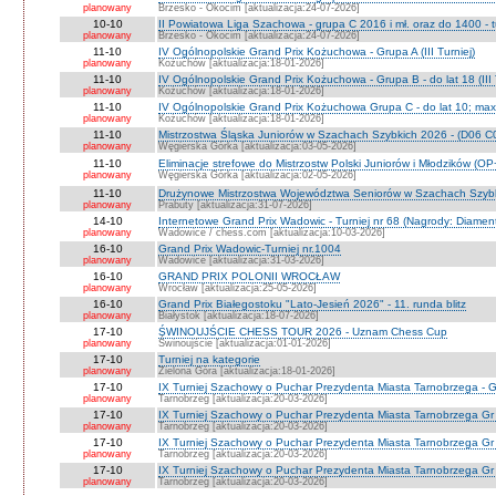
planowany
Brzesko - Okocim [aktualizacja:24-07-2026]
10-10
II Powiatowa Liga Szachowa - grupa C 2016 i mł. oraz do 1400 - t
planowany
Brzesko - Okocim [aktualizacja:24-07-2026]
11-10
IV Ogólnopolskie Grand Prix Kożuchowa - Grupa A (III Turniej)
planowany
Kożuchów [aktualizacja:18-01-2026]
11-10
IV Ogólnopolskie Grand Prix Kożuchowa - Grupa B - do lat 18 (III 
planowany
Kożuchów [aktualizacja:18-01-2026]
11-10
IV Ogólnopolskie Grand Prix Kożuchowa Grupa C - do lat 10; max 
planowany
Kożuchów [aktualizacja:18-01-2026]
11-10
Mistrzostwa Śląska Juniorów w Szachach Szybkich 2026 - (D06 
planowany
Węgierska Górka [aktualizacja:03-05-2026]
11-10
Eliminacje strefowe do Mistrzostw Polski Juniorów i Młodzików (O
planowany
Węgierska Górka [aktualizacja:02-05-2026]
11-10
Drużynowe Mistrzostwa Województwa Seniorów w Szachach Szyb
planowany
Prabuty [aktualizacja:31-07-2026]
14-10
Internetowe Grand Prix Wadowic - Turniej nr 68 (Nagrody: Diamen
planowany
Wadowice / chess.com [aktualizacja:10-03-2026]
16-10
Grand Prix Wadowic-Turniej nr.1004
planowany
Wadowice [aktualizacja:31-03-2026]
16-10
GRAND PRIX POLONII WROCŁAW
planowany
Wrocław [aktualizacja:25-05-2026]
16-10
Grand Prix Białegostoku "Lato-Jesień 2026" - 11. runda blitz
planowany
Białystok [aktualizacja:18-07-2026]
17-10
ŚWINOUJŚCIE CHESS TOUR 2026 - Uznam Chess Cup
planowany
Świnoujście [aktualizacja:01-01-2026]
17-10
Turniej na kategorie
planowany
Zielona Góra [aktualizacja:18-01-2026]
17-10
IX Turniej Szachowy o Puchar Prezydenta Miasta Tarnobrzega - G
planowany
Tarnobrzeg [aktualizacja:20-03-2026]
17-10
IX Turniej Szachowy o Puchar Prezydenta Miasta Tarnobrzega Gr
planowany
Tarnobrzeg [aktualizacja:20-03-2026]
17-10
IX Turniej Szachowy o Puchar Prezydenta Miasta Tarnobrzega Gr
planowany
Tarnobrzeg [aktualizacja:20-03-2026]
17-10
IX Turniej Szachowy o Puchar Prezydenta Miasta Tarnobrzega Gr 
planowany
Tarnobrzeg [aktualizacja:20-03-2026]