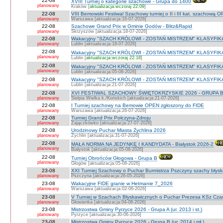
22-08
XVIII Turniej o kategorie szachowe - Grupa do 1400
planowany
Kraków [
aktualizacja:wczoraj 22:09
]
22-08
VIII Bemowski Festiwal Szachowy turniej o II i III kat. szachową 
planowany
Warszawa [aktualizacja:16-07-2026]
22-08
Szachowe Grand Prix w Gminie Godów - Blitz&Rapid
planowany
Skrzyszów [aktualizacja:18-07-2026]
22-08
Wakacyjny "SZACH KRÓLOWI - ZOSTAŃ MISTRZEM" KLASYFIK
planowany
Lublin [aktualizacja:18-07-2026]
22-08
Wakacyjny "SZACH KRÓLOWI - ZOSTAŃ MISTRZEM" KLASYFIK
planowany
Lublin [
aktualizacja:wczoraj 22:18
]
22-08
Wakacyjny "SZACH KRÓLOWI - ZOSTAŃ MISTRZEM" KLASYFI
planowany
Lublin [aktualizacja:05-08-2026]
22-08
Wakacyjny "SZACH KRÓLOWI - ZOSTAŃ MISTRZEM" KLASYFIKA
planowany
Lublin [aktualizacja:21-07-2026]
22-08
XVI FESTIWAL SZACHOWY ŚWIĘTOKRZYSKIE 2026 - GRUPA 
planowany
Sielpia Wielka k./Końskich [aktualizacja:21-07-2026]
22-08
I Turniej szachowy na Bemowie OPEN zgłoszony do FIDE
planowany
Warszawa [aktualizacja:26-07-2026]
22-08
Turniej Grand Prix Połczyna-Zdroju
planowany
Zajączkówko [aktualizacja:27-07-2026]
22-08
Urodzinowy Puchar Miasta Żychlina 2026
planowany
Żychlin [aktualizacja:31-07-2026]
22-08
MAŁA NORMA NA JEDYNKĘ I KANDYDATA - Białystok 2026-2
planowany
Białystok [aktualizacja:05-08-2026]
22-08
Turniej Obrońców Głogowa - Grupa B
planowany
Głogów [aktualizacja:05-08-2026]
23-08
XXI Turniej Szachowy o Puchar Burmistrza Pszczyny szachy błys
planowany
Pszczyna [aktualizacja:26-05-2026]
23-08
Wakacyjne FIDE granie w Hetmanie 7_2026
planowany
Warszawa [aktualizacja:02-06-2026]
23-08
V Turniej w Szachach Błyskawicznych o Puchar Prezesa KSz Cza
planowany
Głowienka [aktualizacja:04-08-2026]
23-08
Mistrzostwa Gminy Pyrzyce 2026 - Grupa A (ur. 2013 i st.)
planowany
Pyrzyce [aktualizacja:30-06-2026]
23-08
Mistrzostwa Gminy Pyrzyce 2026 - Grupa B (ur. 2014 i mł.)