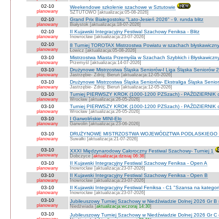
02-10
Weekendowe szkolenie szachowe w Sztutowie
planowany
SZTUTOWO [aktualizacja:05-08-2026]
02-10
Grand Prix Białegostoku "Lato-Jesień 2026" - 9. runda blitz
planowany
Białystok [aktualizacja:18-07-2026]
02-10
II Kujawski Integracyjny Festiwal Szachowy Feniksa - Blitz
planowany
Inowrocław [aktualizacja:23-07-2026]
02-10
8 Turniej TOROTAX Mistrzostwa Powiatu w szachach błyskawiczn
planowany
Łowicz [aktualizacja:05-08-2026]
03-10
Mistrzostwa Miasta Przemyśla w Szachach Szybkich i Błyskawiczn
planowany
Przemyśl [aktualizacja:14-07-2026]
03-10
Drużynowe Mistrzostwa Śląska Seniorów-I Liga Śląska Seniorów 
planowany
Jastrzębie- Zdrój; Bieruń [aktualizacja:12-05-2026]
03-10
Drużynowe Mistrzostwa Śląska Seniorów- Ekstraliga Śląska Seni
planowany
Jastrzębie- Zdrój; Bieruń [aktualizacja:12-05-2026]
03-10
Turniej PIERWSZY KROK (1000-1200 PZSzach) - PAŹDZIERNIK d
planowany
Wrocław [aktualizacja:26-05-2026]
03-10
Turniej PIERWSZY KROK (1000-1200 PZSzach) - PAŹDZIERNIK o
planowany
Wrocław [aktualizacja:26-05-2026]
03-10
I Garwolińskie MINI-Elo
planowany
Garwolin [aktualizacja:23-06-2026]
03-10
DRUŻYNOWE MISTRZOSTWA WOJEWÓDZTWA PODLASKIEGO 
planowany
Suwałki [aktualizacja:21-07-2026]
03-10
XXXI Międzynarodowy Całoroczny Festiwal Szachowy- Turniej 1
planowany
Dobczyce [
aktualizacja:dzisiaj 06:36
]
03-10
II Kujawski Integracyjny Festiwal Szachowy Feniksa - Open A
planowany
Inowrocław [aktualizacja:23-07-2026]
03-10
II Kujawski Integracyjny Festiwal Szachowy Feniksa - Open B
planowany
Inowrocław [aktualizacja:23-07-2026]
03-10
II Kujawski Integracyjny Festiwal Feniksa - C1 "Szansa na kategor
planowany
Inowrocław [aktualizacja:23-07-2026]
03-10
Jubileuszowy Turniej Szachowy w Niedźwiadzie Dolnej 2026 Gr B
planowany
Niedźwiada [
aktualizacja:wczoraj 14:30
]
03-10
Jubileuszowy Turniej Szachowy w Niedźwiadzie Dolnej 2026 Gr C