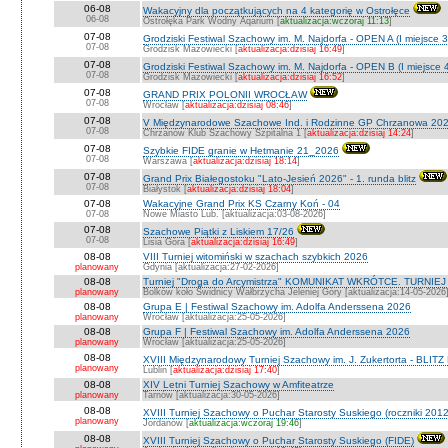
06-08
Wakacyjny dla początkujących na 4 kategorię w Ostrołęce
06-08
Ostrołęka Park Wodny Aqarium [
aktualizacja:wczoraj 11:13
]
07-08
Grodziski Festiwal Szachowy im. M. Najdorfa - OPEN A (I miejsce 
07-08
Grodzisk Mazowiecki [
aktualizacja:dzisiaj 16:49
]
07-08
Grodziski Festiwal Szachowy im. M. Najdorfa - OPEN B (I miejsce 
07-08
Grodzisk Mazowiecki [
aktualizacja:dzisiaj 16:52
]
07-08
GRAND PRIX POLONII WROCŁAW
07-08
Wrocław [
aktualizacja:dzisiaj 08:46
]
07-08
V Międzynarodowe Szachowe Ind. i Rodzinne GP Chrzanowa 202
07-08
Chrzanów Klub Szachowy Szpitalna 1 [
aktualizacja:dzisiaj 14:24
]
07-08
Szybkie FIDE granie w Hetmanie 21_2026
07-08
Warszawa [
aktualizacja:dzisiaj 18:14
]
07-08
Grand Prix Białegostoku "Lato-Jesień 2026" - 1. runda blitz
07-08
Białystok [
aktualizacja:dzisiaj 18:04
]
07-08
Wakacyjne Grand Prix KS Czarny Koń - 04
07-08
Nowe Miasto Lub. [aktualizacja:03-08-2026]
07-08
Szachowe Piątki z Liskiem 17/26
07-08
Lisia Góra [
aktualizacja:dzisiaj 16:49
]
08-08
VIII Turniej witomiński w szachach szybkich 2026
planowany
Gdynia [aktualizacja:27-02-2026]
08-08
Turniej "Droga do Arcymistrza" KOMUNIKAT WKRÓTCE. TURNIEJ O V
planowany
Bolków koło Świdnicy Wałbrzycha Jeleniej Góry [aktualizacja:14-05-2026
08-08
Grupa E | Festiwal Szachowy im. Adolfa Anderssena 2026
planowany
Wrocław [aktualizacja:25-05-2026]
08-08
Grupa F | Festiwal Szachowy im. Adolfa Anderssena 2026
planowany
Wrocław [aktualizacja:25-05-2026]
08-08
XVIII Międzynarodowy Turniej Szachowy im. J. Zukertorta - BLITZ
planowany
Lublin [
aktualizacja:dzisiaj 17:40
]
08-08
XIV Letni Turniej Szachowy w Amfiteatrze
planowany
Tarnów [aktualizacja:30-05-2026]
08-08
XVIII Turniej Szachowy o Puchar Starosty Suskiego (roczniki 201
planowany
Jordanów [
aktualizacja:wczoraj 19:46
]
08-08
XVIII Turniej Szachowy o Puchar Starosty Suskiego (FIDE)