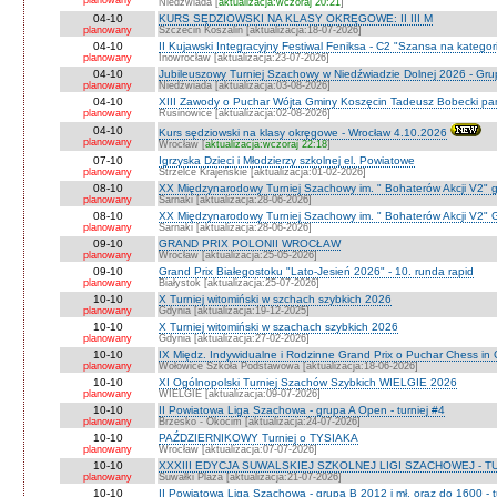
planowany
Niedźwiada [
aktualizacja:wczoraj 20:21
]
04-10
KURS SĘDZIOWSKI NA KLASY OKRĘGOWE: II III M
planowany
Szczecin Koszalin [aktualizacja:18-07-2026]
04-10
II Kujawski Integracyjny Festiwal Feniksa - C2 "Szansa na kategor
planowany
Inowrocław [aktualizacja:23-07-2026]
04-10
Jubileuszowy Turniej Szachowy w Niedźwiadzie Dolnej 2026 - Gr
planowany
Niedżwiada [aktualizacja:03-08-2026]
04-10
XIII Zawody o Puchar Wójta Gminy Koszęcin Tadeusz Bobecki pam
planowany
Rusinowice [aktualizacja:02-08-2026]
04-10
Kurs sędziowski na klasy okręgowe - Wrocław 4.10.2026
planowany
Wrocław [
aktualizacja:wczoraj 22:18
]
07-10
Igrzyska Dzieci i Młodzierzy szkolnej el. Powiatowe
planowany
Strzelce Krajeńskie [aktualizacja:01-02-2026]
08-10
XX Międzynarodowy Turniej Szachowy im. " Bohaterów Akcji V2" g
planowany
Sarnaki [aktualizacja:28-06-2026]
08-10
XX Międzynarodowy Turniej Szachowy im. " Bohaterów Akcji V2" 
planowany
Sarnaki [aktualizacja:28-06-2026]
09-10
GRAND PRIX POLONII WROCŁAW
planowany
Wrocław [aktualizacja:25-05-2026]
09-10
Grand Prix Białegostoku "Lato-Jesień 2026" - 10. runda rapid
planowany
Białystok [aktualizacja:25-07-2026]
10-10
X Turniej witomiński w szchach szybkich 2026
planowany
Gdynia [aktualizacja:19-12-2025]
10-10
X Turniej witomiński w szachach szybkich 2026
planowany
Gdynia [aktualizacja:27-02-2026]
10-10
IX Międz. Indywidualne i Rodzinne Grand Prix o Puchar Chess i
planowany
Wołowice Szkoła Podstawowa [aktualizacja:18-06-2026]
10-10
XI Ogólnopolski Turniej Szachów Szybkich WIELGIE 2026
planowany
WIELGIE [aktualizacja:09-07-2026]
10-10
II Powiatowa Liga Szachowa - grupa A Open - turniej #4
planowany
Brzesko - Okocim [aktualizacja:24-07-2026]
10-10
PAŹDZIERNIKOWY Turniej o TYSIAKA
planowany
Wrocław [aktualizacja:07-07-2026]
10-10
XXXIII EDYCJA SUWALSKIEJ SZKOLNEJ LIGI SZACHOWEJ - TU
planowany
Suwałki Plaza [aktualizacja:21-07-2026]
10-10
II Powiatowa Liga Szachowa - grupa B 2012 i mł. oraz do 1600 - t