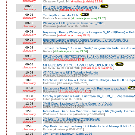
planowany
Chrzanów Rynek 14 [
aktualizacja:dzisiaj 12:29
]
09-08
IV Turniej Szachowy "Królewska Wieża"
planowany
Ostrzeszów [
aktualizacja:dzisiaj 11:43
]
09-08
Turniej dla dzieci do 12 lat
planowany
Grodzisk Mazowiecki [
aktualizacja:wczoraj 19:42
]
09-08
Wakacyjne FIDE granie w Hetmanie 5_2026
planowany
Warszawa [aktualizacja:30-07-2026]
09-08
Najtańszy Otwarty Wakacyjny na kategorie V_IV i III(Panie) w He
planowany
Warszawa [
aktualizacja:dzisiaj 18:18
]
09-08
Emanuel Lasker Women's Chess Festival - Turniej Rapid Fide
planowany
Barlinek [aktualizacja:17-07-2026]
09-08
Turniej Szachowy "Cudu nad Wisłą" im. generała Tadeusza Jord
planowany
Radom [
aktualizacja:wczoraj 21:59
]
09-08
DRUŻYNOWE MISTRZOSTWA ŚLĄSKA JUNIORÓW W SZACHACH S
planowany
Ustroń [
aktualizacja:dzisiaj 15:11
]
09-08
SIERPNIOWY TURNIEJ SZACHOWY OPEN 8' + 5"
planowany
KLESZCZÓW KOŁO GLIWIC [
aktualizacja:dzisiaj 05:50
]
10-08
#7 Półkolonie w UKS Twierdzy Mokotów
planowany
Warszawa [aktualizacja:15-05-2026]
10-08
Szachowe Grand Prix w Gminie Godów - Klasyk - Na III i II Katego
planowany
Gołkowice [aktualizacja:28-07-2026]
11-08
Mistrzostwa Polski Niepełnosprawnych Ruchowo w szachach
planowany
Pokrzywna [
aktualizacja:dzisiaj 17:10
]
11-08
Szachy w plenerze w Parku Ludowym 16_00-19_00! Zapraszamy!
planowany
Lublin [aktualizacja:30-07-2026]
12-08
XVIII Obóz Szachowy i Turnieje Open - XIV Dąbki
planowany
DĄBKI [aktualizacja:29-04-2026]
12-08
Internetowe Grand Prix Wadowic - Turniej nr 66 (Nagrody: Diamen
planowany
Wadowice / chess.com [aktualizacja:10-03-2026]
12-08
XV Letni Turniej Szachowy w Amfiteatrze
planowany
Tarnów [aktualizacja:30-05-2026]
12-08
Złap Króla Turniej Szachowy LCA Polanka Pod Altaną- JUNIOR do 
planowany
Krosno [aktualizacja:04-08-2026]
13-08
XIV Turniej Szachowy - Dąbki 2026