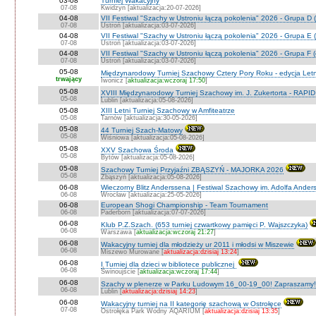
03-08
Turniej Wakacyjny
07-08
Kwidzyn [aktualizacja:20-07-2026]
04-08
VII Festiwal "Szachy w Ustroniu łączą pokolenia" 2026 - Grupa D (
07-08
Ustroń [aktualizacja:03-07-2026]
04-08
VII Festiwal "Szachy w Ustroniu łączą pokolenia" 2026 - Grupa E (
07-08
Ustroń [aktualizacja:03-07-2026]
04-08
VII Festiwal "Szachy w Ustroniu łączą pokolenia" 2026 - Grupa F (
07-08
Ustroń [aktualizacja:03-07-2026]
05-08
Międzynarodowy Turniej Szachowy Cztery Pory Roku - edycja Let
trwający
Iwonicz [
aktualizacja:wczoraj 17:50
]
05-08
XVIII Międzynarodowy Turniej Szachowy im. J. Zukertorta - RAPI
05-08
Lublin [aktualizacja:05-08-2026]
05-08
XIII Letni Turniej Szachowy w Amfiteatrze
05-08
Tarnów [aktualizacja:30-05-2026]
05-08
44 Turniej Szach-Matowy
05-08
Wiśniowa [aktualizacja:05-08-2026]
05-08
XXV Szachowa Środa
05-08
Bytów [aktualizacja:05-08-2026]
05-08
Szachowy Turniej Przyjaźni ZBĄSZYŃ - MAJORKA 2026
05-08
Zbąszyń [aktualizacja:05-08-2026]
06-08
Wieczorny Blitz Anderssena | Festiwal Szachowy im. Adolfa Ande
06-08
Wrocław [aktualizacja:25-05-2026]
06-08
European Shogi Championship - Team Tournament
06-08
Paderborn [aktualizacja:07-07-2026]
06-08
Klub P.Z.Szach. (653 turniej czwartkowy pamięci P. Wajszczyka)
06-08
Warszawa [
aktualizacja:wczoraj 21:27
]
06-08
Wakacyjny turniej dla młodzieży ur 2011 i młodsi w Miszewie
06-08
Miszewo Murowane [
aktualizacja:dzisiaj 13:24
]
06-08
I Turniej dla dzieci w bibliotece publicznej
06-08
Świnoujście [
aktualizacja:wczoraj 17:44
]
06-08
Szachy w plenerze w Parku Ludowym 16_00-19_00! Zapraszamy!
06-08
Lublin [
aktualizacja:dzisiaj 14:23
]
06-08
Wakacyjny turniej na II kategorię szachową w Ostrołęce
07-08
Ostrołęka Park Wodny AQARIUM [
aktualizacja:dzisiaj 13:35
]