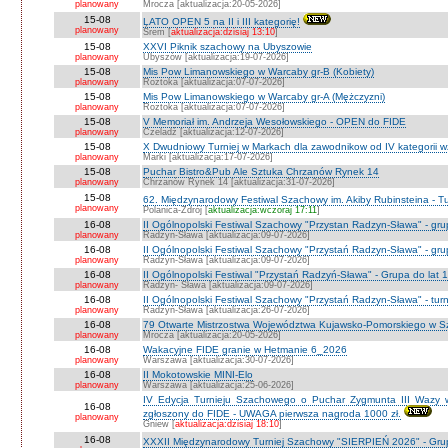
planowany
Mrocza [aktualizacja:20-05-2026]
15-08
LATO OPEN 5 na II i III kategorię!
planowany
Śrem [
aktualizacja:dzisiaj 13:10
]
15-08
XXVI Piknik szachowy na Ubyszowie
planowany
Ubyszów [aktualizacja:19-07-2026]
15-08
Mis Pow Limanowskiego w Warcaby gr-B (Kobiety)
planowany
Roztoka [aktualizacja:07-07-2026]
15-08
Mis Pow Limanowskiego w Warcaby gr-A (Mężczyzni)
planowany
Roztoka [aktualizacja:07-07-2026]
15-08
V Memoriał im. Andrzeja Wesołowskiego - OPEN do FIDE
planowany
Czeladź [aktualizacja:12-07-2026]
15-08
X Dwudniowy Turniej w Markach dla zawodnikow od IV kategorii 
planowany
Marki [aktualizacja:17-07-2026]
15-08
Puchar Bistro&Pub Ale Sztuka Chrzanów Rynek 14
planowany
Chrzanów Rynek 14 [aktualizacja:31-07-2026]
15-08
62. Międzynarodowy Festiwal Szachowy im. Akiby Rubinsteina - Tu
planowany
Polanica-Zdrój [
aktualizacja:wczoraj 17:11
]
16-08
II Ogólnopolski Festiwal Szachowy "Przystan Radzyn-Sława" - gr
planowany
Radzyn-Sława [aktualizacja:09-07-2026]
16-08
II Ogólnopolski Festiwal Szachowy "Przystań Radzyn-Sława" - gru
planowany
Radzyn-Sława [aktualizacja:09-07-2026]
16-08
II Ogólnopolski Festiwal "Przystań Radzyń-Sława" - Grupa do lat 
planowany
Radzyn- Sława [aktualizacja:09-07-2026]
16-08
II Ogólnopolski Festiwal Szachowy "Przystań Radzyn-Sława" - turni
planowany
Radzyń-Sława [aktualizacja:26-07-2026]
16-08
79 Otwarte Mistrzostwa Województwa Kujawsko-Pomorskiego w Sz
planowany
Mrocza [aktualizacja:20-05-2026]
16-08
Wakacyjne FIDE granie w Hetmanie 6_2026
planowany
Warszawa [aktualizacja:30-07-2026]
16-08
II Mokotowskie MINI-Elo
planowany
Warszawa [aktualizacja:25-06-2026]
IV Edycja Turnieju Szachowego o Puchar Zygmunta III Wazy w
16-08
zgłoszony do FIDE - UWAGA pierwsza nagroda 1000 zł.
planowany
Gniew [
aktualizacja:dzisiaj 18:10
]
16-08
XXXII Międzynarodowy Turniej Szachowy "SIERPIEŃ 2026" - Grup