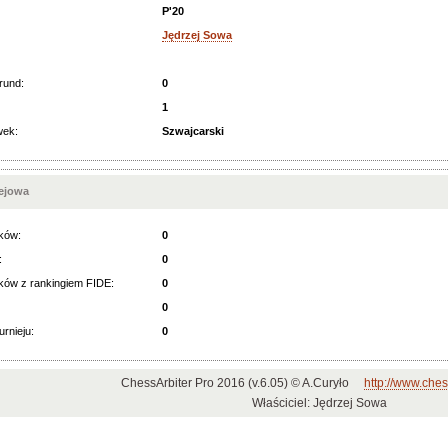
P'20
Jędrzej Sowa
rund:
0
1
wek:
Szwajcarski
iejowa
ków:
0
:
0
ków z rankingiem FIDE:
0
0
urnieju:
0
ChessArbiter Pro 2016 (v.6.05) © A.Curyło
http://www.ches
Właściciel: Jędrzej Sowa